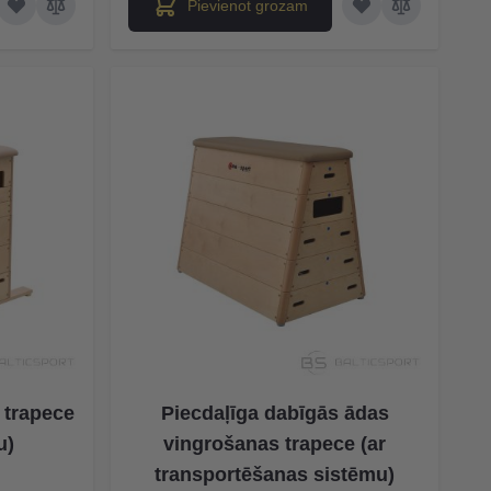
Pievienot grozam
 trapece
Piecdaļīga dabīgās ādas
u)
vingrošanas trapece (ar
transportēšanas sistēmu)