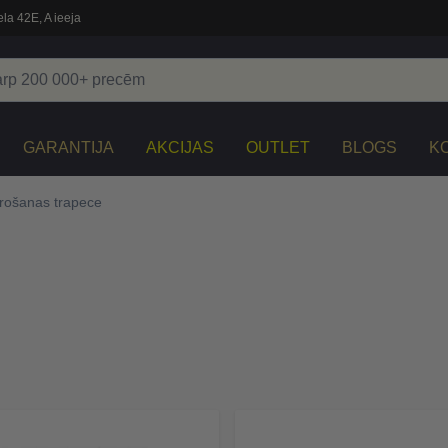
la 42E, A ieeja
GARANTIJA
AKCIJAS
OUTLET
BLOGS
K
rošanas trapece