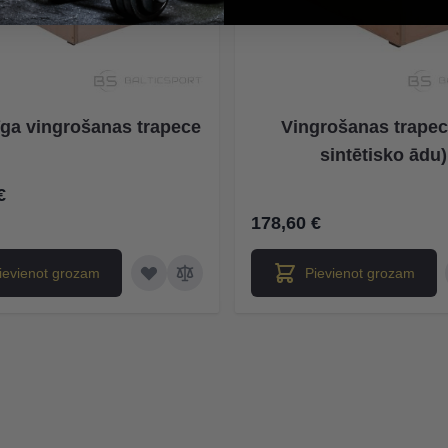
īga vingrošanas trapece
Vingrošanas trapec
sintētisko ādu)
€
178,60 €
ievienot grozam
Pievienot grozam