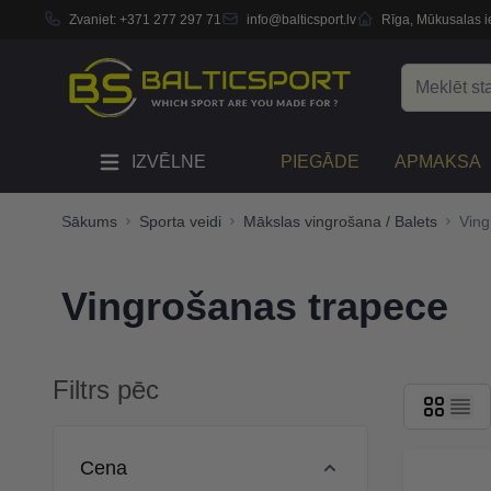
Zvaniet:
+371 277 297 71
info@balticsport.lv
Rīga, Mūkusalas ie
Skip to Content
Search
IZVĒLNE
PIEGĀDE
APMAKSA
Sākums
Sporta veidi
Mākslas vingrošana / Balets
Ving
Vingrošanas trapece
Filtrs pēc
Skip to product list
Cena