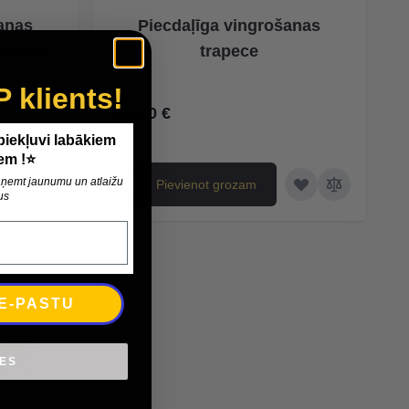
anas
Piecdaļīga vingrošanas
tēšanas
trapece
P klients!
916,50 €
 piekļuvi labākiem
em !⭐
 saņemt jaunumu un atlaižu
Pievienot grozam
us
 E-PASTU
IES