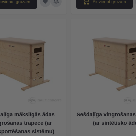
ievienot grozam
Pievienot grozam
aļīga mākslīgās ādas
Sešdaļīga vingrošanas
grošanas trapece (ar
(ar sintētisko ād
sportēšanas sistēmu)