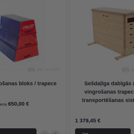
ošanas bloks / trapece
Sešdaļīga dabīgās
vingrošanas trapec
transportēšanas sis
650,00 €
ena
1 379,45 €