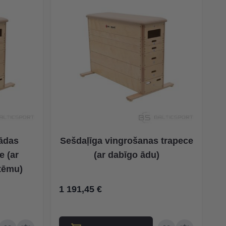
 ādas
Sešdaļīga vingrošanas trapece
e (ar
(ar dabīgo ādu)
tēmu)
1 191,45 €