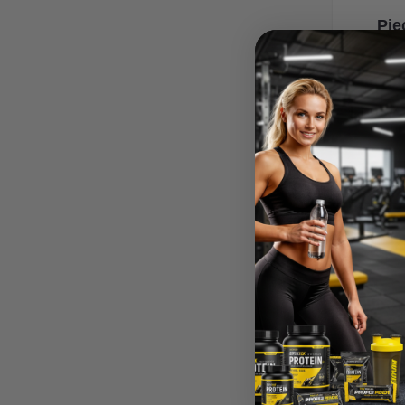
Pie
tra
1 003,4
P