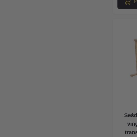
P
Sešd
vin
tran