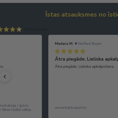
Īstas atsauksmes no īsti
440 reviews
Madara M.
Verified Buyer
kalpošana.
Favorīts
a.
Vienas no garšīgākajām datelēm! Jūt
popkorna graudiņus, ļooooti līdzīga 
popkornam kinoteātrī. Saldas, nedaud
True Dates Caramel Popcorn da
karameļu popkorna garšu