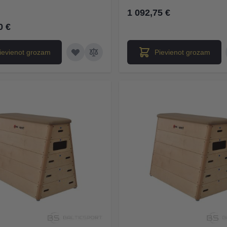
1 092,75 €
0 €
ievienot grozam
Pievienot grozam