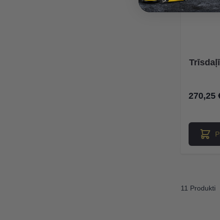
Trīsdaļ
270,25 
P
11 Produkti