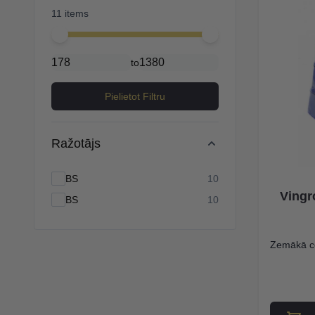
11 items
Minimal price
Maximum price
to
Pielietot Filtru
Ražotājs
products available
BS
10
Vingr
products available
BS
10
Zemākā c