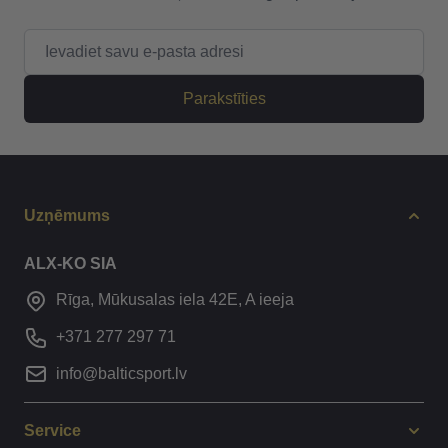
E-pasta adrese
Parakstīties
Uzņēmums
ALX-KO SIA
Rīga, Mūkusalas iela 42E, A ieeja
+371 277 297 71
info@balticsport.lv
Service