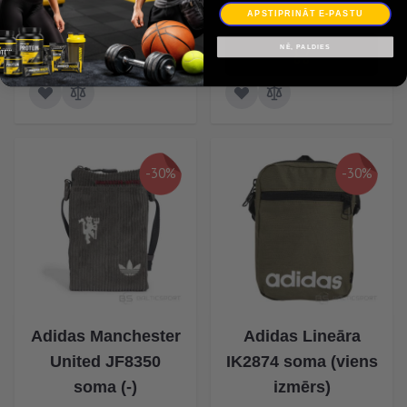
22,50 €
APSTIPRINĀT E-PASTU
NĒ, PALDIES
-30%
-30%
Adidas Manchester
Adidas Lineāra
United JF8350
IK2874 soma (viens
soma (-)
izmērs)