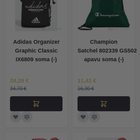
Adidas Organizer
Champion
Graphic Classic
Satchel 802339 GS502
IX6809 soma (-)
apavu soma (-)
Īpaša Cena
Īpaša Cena
24,29 €
11,41 €
34,70 €
16,30 €