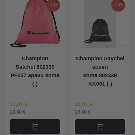
-30%
-30%
Champion
Champion Saychel
Satchel 802339
apavu
PF007 apavu soma
soma 802339
(-)
KK001 (-)
Īpaša Cena
Īpaša Cena
11,41 €
11,41 €
16,30 €
16,30 €