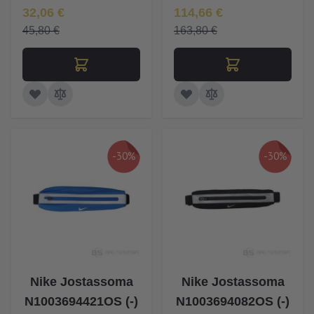
Īpaša Cena
Īpaša Cena
32,06 €
114,66 €
45,80 €
163,80 €
-30%
-30%
Nike Jostassoma
Nike Jostassoma
N1003694421OS (-)
N1003694082OS (-)