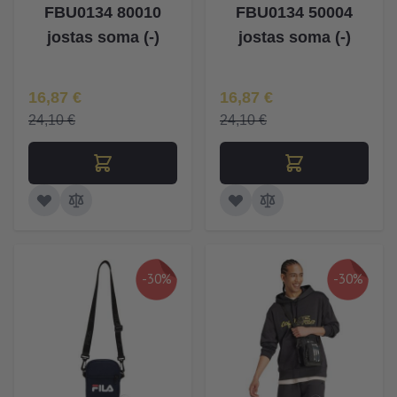
FBU0134 80010
FBU0134 50004
jostas soma (-)
jostas soma (-)
Īpaša Cena
Īpaša Cena
16,87 €
16,87 €
24,10 €
24,10 €
-30%
-30%