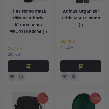
Fila Frenso mazā
Adidas Organizer
tālruņa x-body
Pride IZ5015 soma
tālruņa soma
(-)
FBU0119 50004 (-)
Īpaša Cena
28,49 €
Īpaša Cena
40,70 €
20,79 €
29,70 €
-30%
-30%