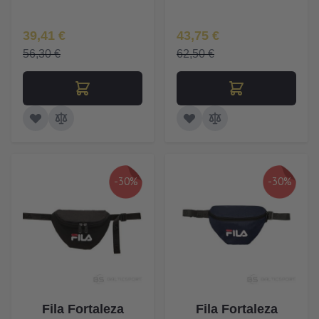
Īpaša Cena
Īpaša Cena
39,41 €
43,75 €
56,30 €
62,50 €
-30%
-30%
Fila Fortaleza
Fila Fortaleza