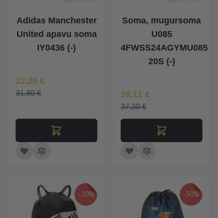
Adidas Manchester
Soma, mugursoma
United apavu soma
U085
IY0436 (-)
4FWSS24AGYMU085
20S (-)
Īpaša Cena
22,26 €
Īpaša Cena
31,80 €
26,11 €
37,30 €
-30%
-30%