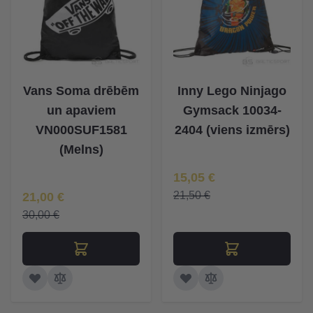
Vans Soma drēbēm
Inny Lego Ninjago
un apaviem
Gymsack 10034-
VN000SUF1581
2404 (viens izmērs)
(Melns)
Īpaša Cena
15,05 €
Īpaša Cena
21,50 €
21,00 €
30,00 €