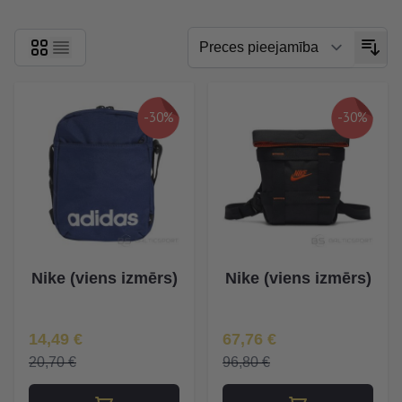
-30%
-30%
Nike (viens izmērs)
Nike (viens izmērs)
Īpaša Cena
Īpaša Cena
14,49 €
67,76 €
20,70 €
96,80 €