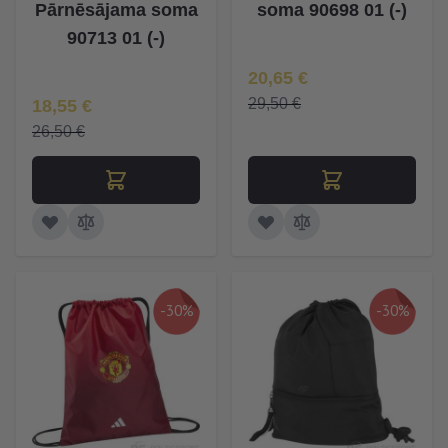
Pārnēsājama soma
soma 90698 01 (-)
90713 01 (-)
Īpaša Cena
20,65 €
Īpaša Cena
29,50 €
18,55 €
26,50 €
-30%
-30%