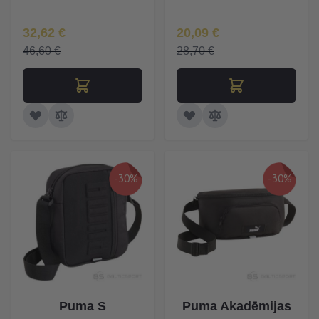
Īpaša Cena
Īpaša Cena
32,62 €
20,09 €
46,60 €
28,70 €
-30%
-30%
Puma S
Puma Akadēmijas