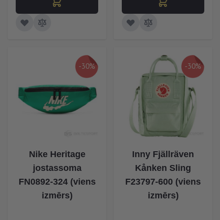
-30%
-30%
Nike Heritage
Inny Fjällräven
jostassoma
Kånken Sling
FN0892-324 (viens
F23797-600 (viens
izmērs)
izmērs)