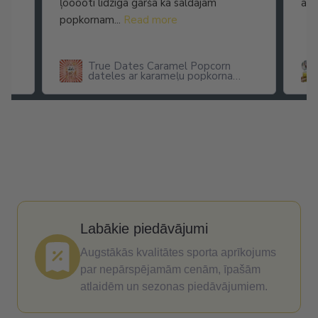
ļooooti līdzīga garša kā saldajam
arī
popkornam...
Read more
True Dates Caramel Popcorn
dateles ar karameļu popkorna
garšu
Labākie piedāvājumi
Augstākās kvalitātes sporta aprīkojums
par nepārspējamām cenām, īpašām
atlaidēm un sezonas piedāvājumiem.