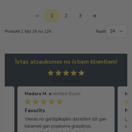
1
2
3
Produkti 1 līdz 24 no 124
Radīt
Īstas atsauksmes no īstiem klientiem!
440 reviews
Madara M.
Verified Buyer
Ma
Ātra piegāde. Lieliska apkalpošana.
Favorīts
No
Vienas no garšīgākajām datelēm! Jūt gan
Ļot
karameli gan popkorna graudiņus,
seg