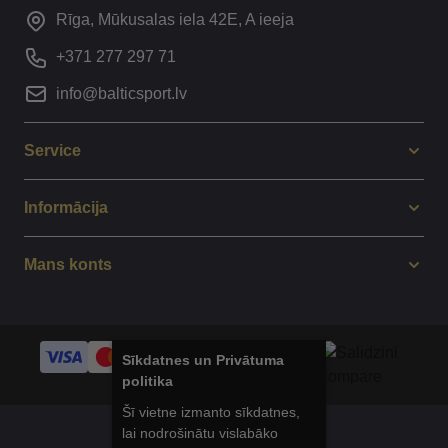
Rīga, Mūkusalas iela 42E, A ieeja
+371 277 297 71
info@balticsport.lv
Service
Informācija
Mans konts
Sīkdatnes un Privātuma
politika
Šī vietne izmanto sīkdatnes,
lai nodrošinātu vislabāko
© 2014 - 2025 Balticsport.lv