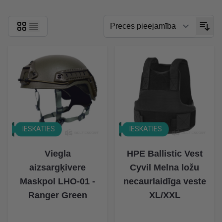
IESKATIES
IESKATIES
Viegla
HPE Ballistic Vest
aizsargķivere
Cyvil Melna ložu
Maskpol LHO-01 -
necaurlaidīga veste
Ranger Green
XL/XXL