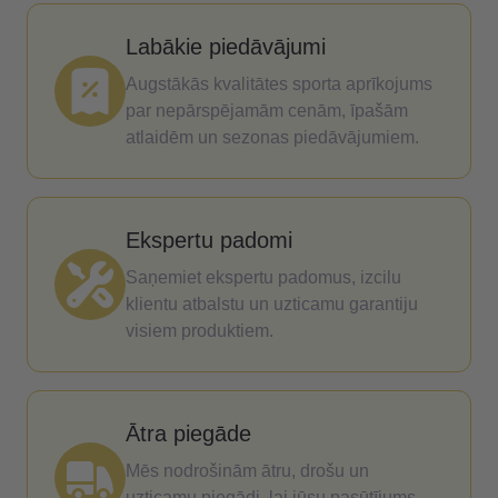
Labākie piedāvājumi
Augstākās kvalitātes sporta aprīkojums
par nepārspējamām cenām, īpašām
atlaidēm un sezonas piedāvājumiem.
Ekspertu padomi
Saņemiet ekspertu padomus, izcilu
klientu atbalstu un uzticamu garantiju
visiem produktiem.
Ātra piegāde
Mēs nodrošinām ātru, drošu un
uzticamu piegādi, lai jūsu pasūtījums