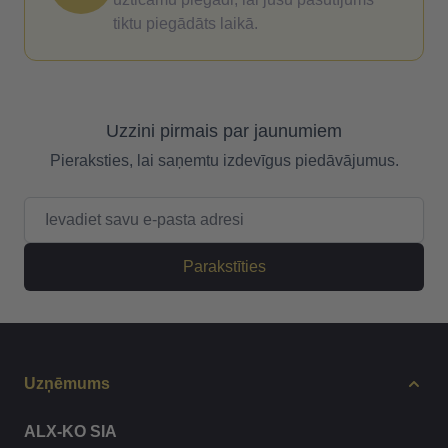
tiktu piegādāts laikā.
Uzzini pirmais par jaunumiem
Pieraksties, lai saņemtu izdevīgus piedāvājumus.
E-pasta adrese
Parakstīties
Uzņēmums
ALX-KO SIA