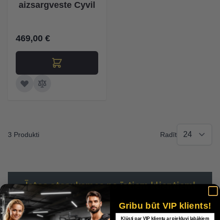
aizsargveste Cyvil
469,00 €
3 Produkti
Radīt
Īstas atsauksmes no īstiem klientiem!
Gribu būt VIP klients!
440 reviews
Kļūsti par VIP klientu ar piekļuvi labākiem