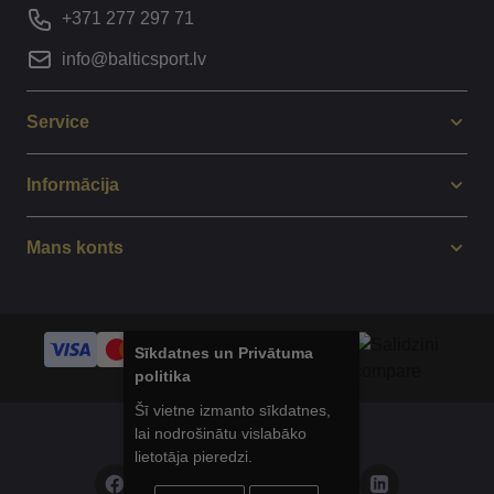
+371 277 297 71
info@balticsport.lv
Service
Informācija
Mans konts
Sīkdatnes un Privātuma
politika
Šī vietne izmanto sīkdatnes,
lai nodrošinātu vislabāko
© 2014 - 2025 Balticsport.lv
lietotāja pieredzi.