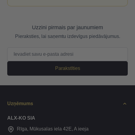
Uzzini pirmais par jaunumiem
Pieraksties, lai saņemtu izdevīgus piedāvājumus.
E-pasta adrese
Parakstīties
Uzņēmums
ALX-KO SIA
Rīga, Mūkusalas iela 42E, A ieeja