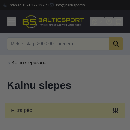
Zvaniet:
+371 277 297 71
info@balticsport.lv
Skip to Content
Search
Kalnu slēpošana
Kalnu slēpes
Filtrs pēc
Skip to product list