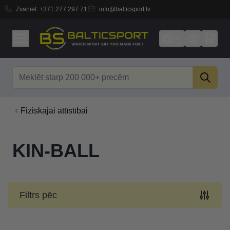
Zvaniet:
+371 277 297 71
info@balticsport.lv
Skip to Content
Search
Fiziskajai attīstībai
KIN-BALL
Filtrs pēc
Skip to product list