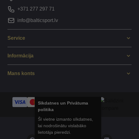
+371 277 297 71
info@balticsport.lv
Service
Informācija
Mans konts
Sīkdatnes un Privātuma
politika
Šī vietne izmanto sīkdatnes,
lai nodrošinātu vislabāko
© 2014 - 2025 Balticsport.lv
lietotāja pieredzi.