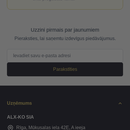
Uzzini pirmais par jaunumiem
Pieraksties, lai saņemtu izdevīgus piedāvājumus.
E-pasta adrese
Parakstīties
Uzņēmums
ALX-KO SIA
Rīga, Mūkusalas iela 42E, A ieeja