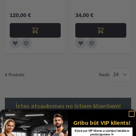
120,00 €
34,00 €
4 Produkti
Radīt
Īstas atsauksmes no īstiem klientiem!
Gribu būt VIP klients!
440 reviews
Kļūsti par VIP klientu ar piekļuvi labākiem
piedāvājumiem !⭐