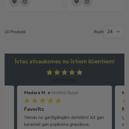
10 Produkti
Radīt
Īstas atsauksmes no īstiem klientiem!
440 reviews
Madara M.
Verified Buyer
Ma
Ātra piegāde. Lieliska apkalpošana.
Favorīts
No
Vienas no garšīgākajām datelēm! Jūt gan
Ļot
karameli gan popkorna graudiņus,
seg