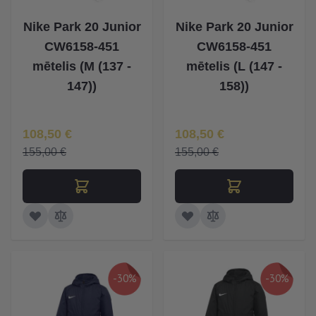
Nike Park 20 Junior
Nike Park 20 Junior
CW6158-451
CW6158-451
mētelis (M (137 -
mētelis (L (147 -
147))
158))
Īpaša Cena
Īpaša Cena
108,50 €
108,50 €
155,00 €
155,00 €
-30%
-30%