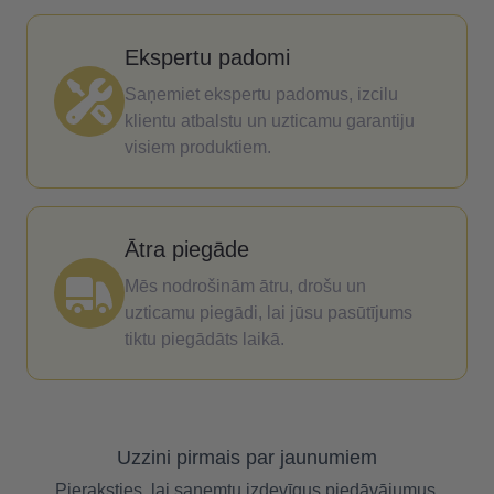
Ekspertu padomi
Saņemiet ekspertu padomus, izcilu
klientu atbalstu un uzticamu garantiju
visiem produktiem.
Ātra piegāde
Mēs nodrošinām ātru, drošu un
uzticamu piegādi, lai jūsu pasūtījums
tiktu piegādāts laikā.
Uzzini pirmais par jaunumiem
Pieraksties, lai saņemtu izdevīgus piedāvājumus.