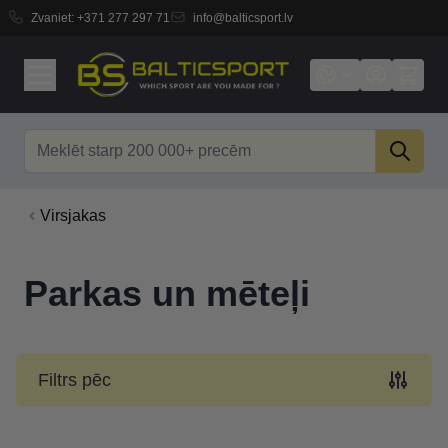
Zvaniet:
+371 277 297 71
info@balticsport.lv
Skip to Content
Search
Virsjakas
Parkas un mēteļi
Filtrs pēc
Skip to product list