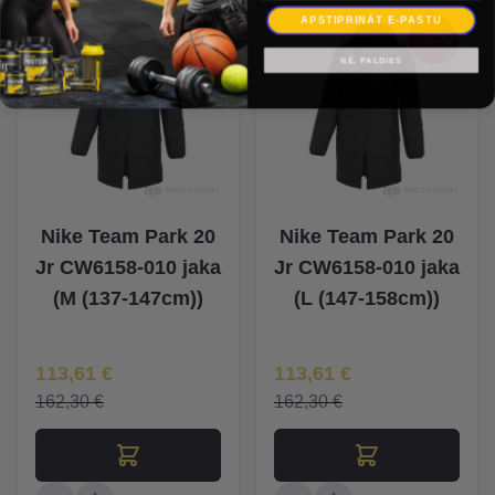
APSTIPRINĀT E-PASTU
-30%
-30%
NĒ, PALDIES
Nike Team Park 20
Nike Team Park 20
Jr CW6158-010 jaka
Jr CW6158-010 jaka
(M (137-147cm))
(L (147-158cm))
Īpaša Cena
Īpaša Cena
113,61 €
113,61 €
162,30 €
162,30 €