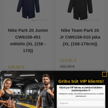
Nike Park 20 Junior
Nike Team Park 20
CW6158-451
Jr CW6158-010 jaka
mētelis (XL (158 -
(XL (158-170cm))
170))
Īpaša Cena
113,61 €
Īpaša Cena
162,30 €
108,50 €
155,00 €
Gribu būt VIP klients!
Kļūsti par VIP klientu ar piekļuvi labākiem
piedāvājumiem !⭐
*Apstiprinot e-pastu, Jūs piekrītat saņemt jaunumu un atlaižu
piedāvājumus
Epasts