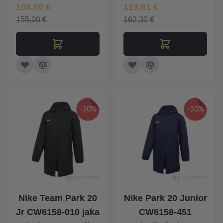
Īpaša Cena
Īpaša Cena
108,50 €
113,61 €
155,00 €
162,30 €
-30%
-30%
Nike Team Park 20
Nike Park 20 Junior
Jr CW6158-010 jaka
CW6158-451