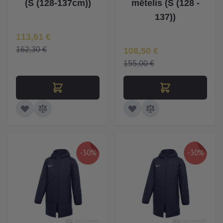
(S (128-137cm))
mētelis (S (128 -
137))
Īpaša Cena
113,61 €
Īpaša Cena
162,30 €
108,50 €
155,00 €
-30%
-30%