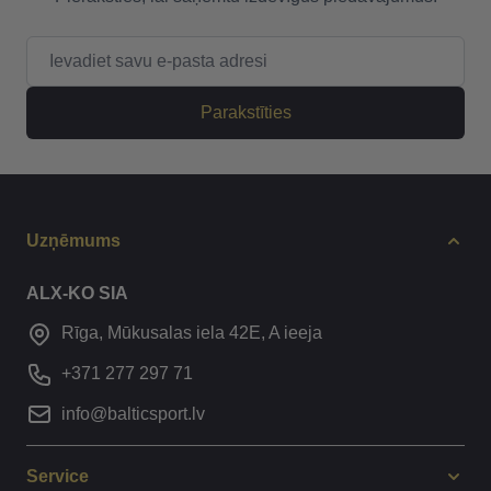
E-pasta adrese
Parakstīties
Uzņēmums
ALX-KO SIA
Rīga, Mūkusalas iela 42E, A ieeja
+371 277 297 71
info@balticsport.lv
Service