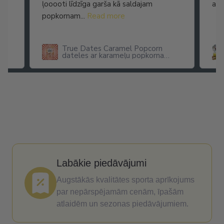
ļooooti līdzīga garša kā saldajam
arī
popkornam...
Read more
True Dates Caramel Popcorn
dateles ar karameļu popkorna
garšu
Labākie piedāvājumi
Augstākās kvalitātes sporta aprīkojums
par nepārspējamām cenām, īpašām
atlaidēm un sezonas piedāvājumiem.