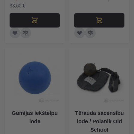
38,60 €
Gumijas iekštelpu
Tērauda sacensību
lode
lode / Polanik Old
School