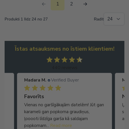
1
2
Produkti 1 līdz 24 no 27
Radīt
Īstas atsauksmes no īstiem klientiem!
440 reviews
Madara M.
Verified Buyer
Ma
Ātra piegāde. Lieliska apkalpošana.
Favorīts
No
Vienas no garšīgākajām datelēm! Jūt gan
Ļot
karameli gan popkorna graudiņus,
seg
ļooooti līdzīga garša kā saldajam
arī
popkornam...
Read more