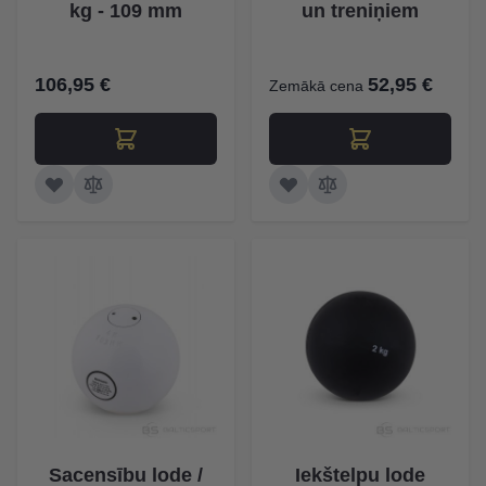
kg - 109 mm
un treniņiem
106,95 €
52,95 €
Zemākā cena
Sacensību lode /
Iekštelpu lode