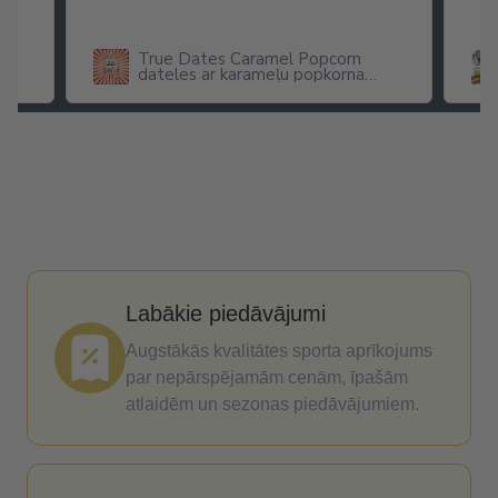
True Dates Caramel Popcorn
dateles ar karameļu popkorna
garšu
Labākie piedāvājumi
Augstākās kvalitātes sporta aprīkojums
par nepārspējamām cenām, īpašām
atlaidēm un sezonas piedāvājumiem.