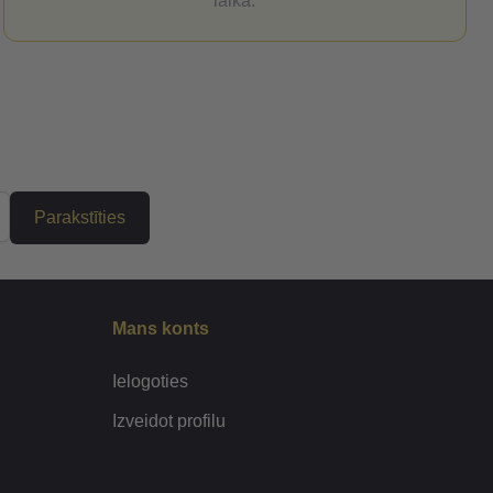
laikā.
Parakstīties
Mans konts
Ielogoties
Izveidot profilu