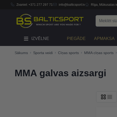
Zvaniet:
+371 277 297 71
info@balticsport.lv
Rīga, Mūkusalas ie
Skip to Content
Search
IZVĒLNE
PIEGĀDE
APMAKSA
Sākums
Sporta veidi
Cīņas sports
MMA cīņas sports
MMA galvas aizsargi