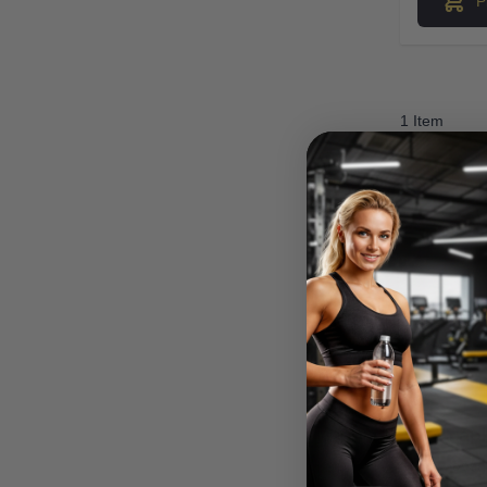
P
1 Item
Madara M.
Verified Buyer
Ātra piegāde. Lieliska ap
gstums.
Ātra piegāde. Lieliska apkalpošan