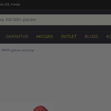
la 42E, A ieeja
GARANTIJA
AKCIJAS
OUTLET
BLOGS
K
MMA galvas aizsargi