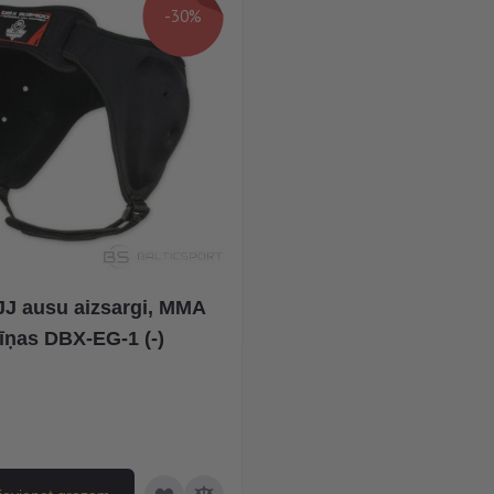
-30%
J ausu aizsargi, MMA
īņas DBX-EG-1 (-)
na