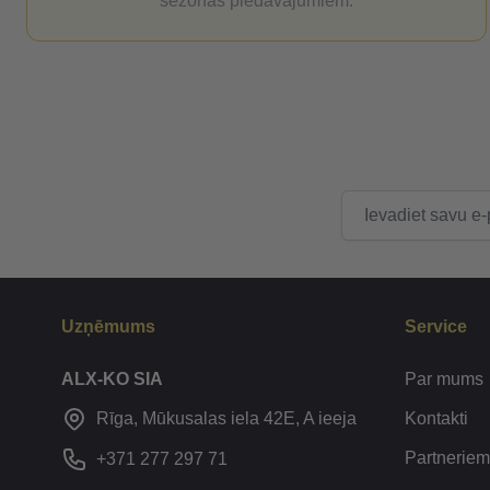
sezonas piedāvājumiem.
E-pasta adrese
Uzņēmums
Service
ALX-KO SIA
Par mums
Kontakti
Rīga, Mūkusalas iela 42E, A ieeja
Partneriem
+371 277 297 71