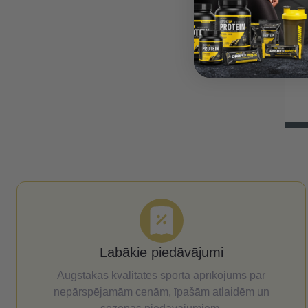
 konstrukcija / grozs
www.balticsport.lv
, ar 8mm rūdīta stikla
Labākie piedāvājumi
Augstākās kvalitātes sporta aprīkojums par
nepārspējamām cenām, īpašām atlaidēm un