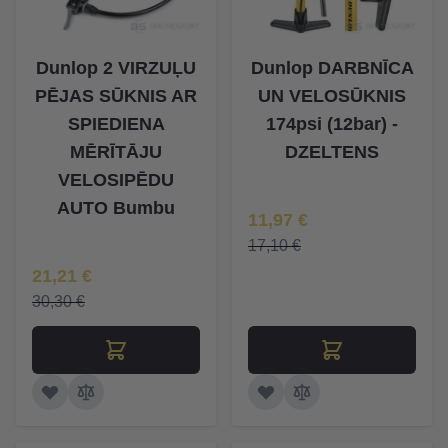
Dunlop 2 VIRZUĻU
Dunlop DARBNĪCA
PĒJAS SŪKNIS AR
UN VELOSŪKNIS
SPIEDIENA
174psi (12bar) -
MĒRĪTĀJU
DZELTENS
VELOSIPĒDU
AUTO Bumbu
Īpaša Cena
11,97 €
17,10 €
Īpaša Cena
21,21 €
30,30 €