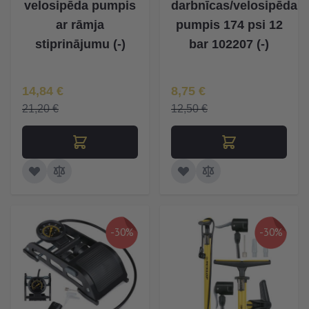
velosipēda pumpis
darbnīcas/velosipēda
ar rāmja
pumpis 174 psi 12
stiprinājumu (-)
bar 102207 (-)
Īpaša Cena
Īpaša Cena
14,84 €
8,75 €
21,20 €
12,50 €
-30%
-30%