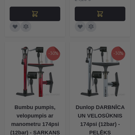
-30%
-30%
Bumbu pumpis,
Dunlop DARBNĪCA
velopumpis ar
UN VELOSŪKNIS
manometru 174psi
174psi (12bar) -
(12bar) - SARKANS
PELĒKS