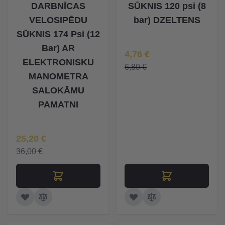
DARBNĪCAS
SŪKNIS 120 psi (8
VELOSIPĒDU
bar) DZELTENS
SŪKNIS 174 Psi (12
Bar) AR
Īpaša Cena
4,76 €
ELEKTRONISKU
6,80 €
MANOMETRA
SALOKĀMU
PAMATNI
Īpaša Cena
25,20 €
36,00 €