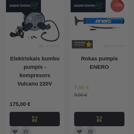
-20%
Elektriskais bumbu
Rokas pumpis
pumpis -
ENERO
kompresors
Vulcano 220V
Īpaša Cena
7,90 €
9,90 €
175,00 €