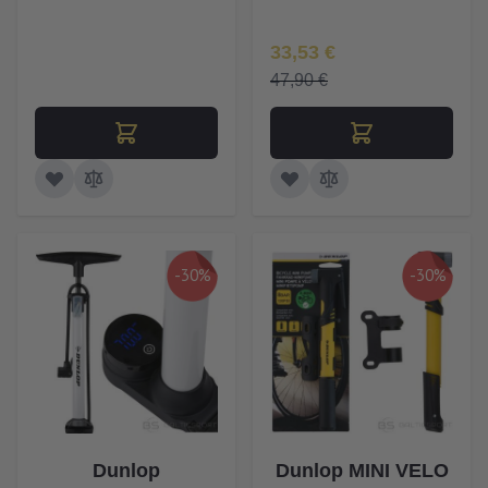
Īpaša Cena
33,53 €
47,90 €
-30%
-30%
Dunlop
Dunlop MINI VELO