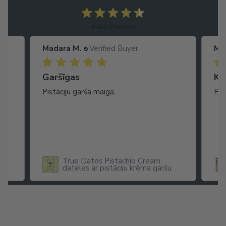
440 reviews
Madara M.
Verified Buyer
Ma
Garšīgas
Ko
as
Pistāciju garša maiga.
Pat
ikā
True Dates Pistachio Cream
dateles ar pistāciju krēma garšu
x