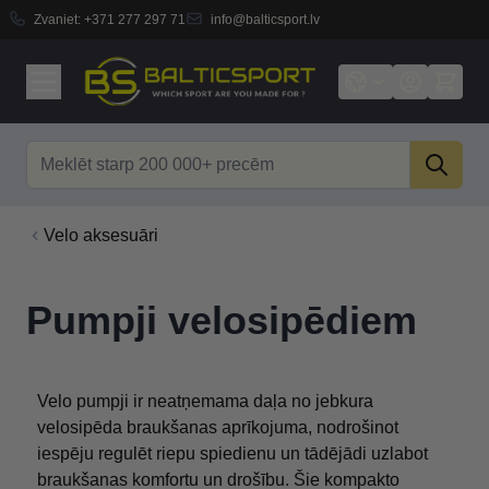
Zvaniet:
+371 277 297 71
info@balticsport.lv
Skip to Content
Search
Velo aksesuāri
Pumpji velosipēdiem
Velo pumpji ir neatņemama daļa no jebkura
velosipēda braukšanas aprīkojuma, nodrošinot
iespēju regulēt riepu spiedienu un tādējādi uzlabot
braukšanas komfortu un drošību. Šie kompakto