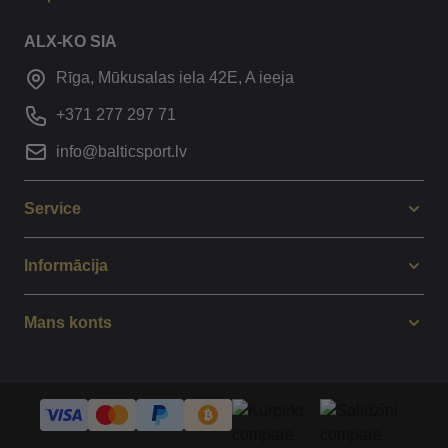
ALX-KO SIA
Rīga, Mūkusalas iela 42E, A ieeja
+371 277 297 71
info@balticsport.lv
Service
Informācija
Mans konts