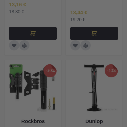
Īpaša Cena
13,16 €
Īpaša Cena
18,80 €
13,44 €
19,20 €
-30%
-30%
Rockbros
Dunlop