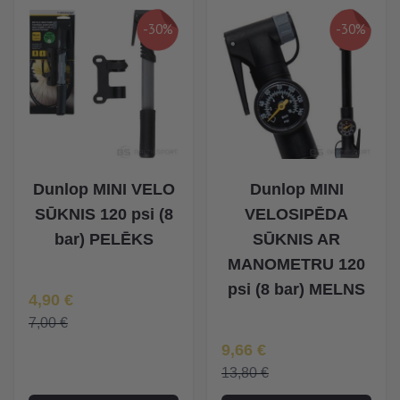
-30%
-30%
Dunlop MINI VELO
Dunlop MINI
SŪKNIS 120 psi (8
VELOSIPĒDA
bar) PELĒKS
SŪKNIS AR
MANOMETRU 120
psi (8 bar) MELNS
Īpaša Cena
4,90 €
7,00 €
Īpaša Cena
9,66 €
13,80 €