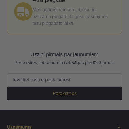
Ātra piegāde
Mēs nodrošinām ātru, drošu un
uzticamu piegādi, lai jūsu pasūtījums
tiktu piegādāts laikā.
Uzzini pirmais par jaunumiem
Pieraksties, lai saņemtu izdevīgus piedāvājumus.
E-pasta adrese
Parakstīties
Uzņēmums