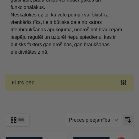
funkcionālākus.
Neskatoties uz to, ka velo pumpji var šķist kā
vienkāršs rīks, tie ir būtiska daļa no katras
riteņbraukšanas aprīkojuma, nodrošinot braucējam
iespēju regulēt un uzturēt riepu spiedienu, kas ir
būtisks faktors gan drošības, gan braukšanas
efektivitātes ziņā.
Filtrs pēc
Skip to product list