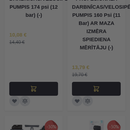
PUMPIS 174 psi (12
DARBNĪCAS/VELOSIP
bar) (-)
PUMPIS 160 Psi (11
Bar) AR MAZA
IZMĒRA
Īpaša Cena
10,08 €
SPIEDIENA
14,40 €
MĒRĪTĀJU (-)
Īpaša Cena
13,79 €
19,70 €
-30%
-30%