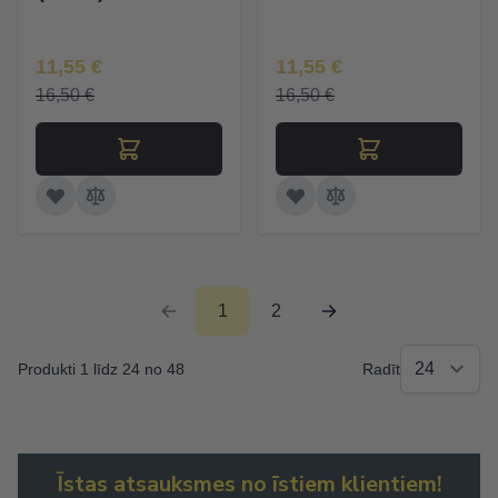
Īpaša Cena
Īpaša Cena
11,55 €
11,55 €
16,50 €
16,50 €
1
2
Produkti 1 līdz 24 no 48
Radīt
Īstas atsauksmes no īstiem klientiem!