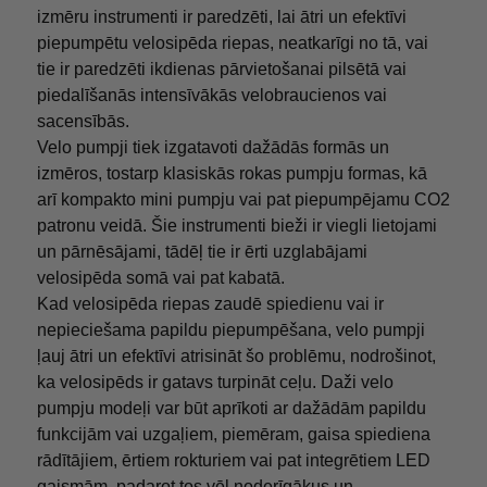
izmēru instrumenti ir paredzēti, lai ātri un efektīvi
piepumpētu velosipēda riepas, neatkarīgi no tā, vai
tie ir paredzēti ikdienas pārvietošanai pilsētā vai
piedalīšanās intensīvākās velobraucienos vai
sacensībās.
Velo pumpji tiek izgatavoti dažādās formās un
izmēros, tostarp klasiskās rokas pumpju formas, kā
arī kompakto mini pumpju vai pat piepumpējamu CO2
patronu veidā. Šie instrumenti bieži ir viegli lietojami
un pārnēsājami, tādēļ tie ir ērti uzglabājami
velosipēda somā vai pat kabatā.
Kad velosipēda riepas zaudē spiedienu vai ir
nepieciešama papildu piepumpēšana, velo pumpji
ļauj ātri un efektīvi atrisināt šo problēmu, nodrošinot,
ka velosipēds ir gatavs turpināt ceļu. Daži velo
pumpju modeļi var būt aprīkoti ar dažādām papildu
funkcijām vai uzgaļiem, piemēram, gaisa spiediena
rādītājiem, ērtiem rokturiem vai pat integrētiem LED
gaismām, padarot tos vēl noderīgākus un