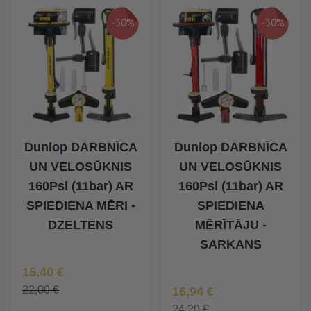
-30%
-30%
Dunlop DARBNĪCA
Dunlop DARBNĪCA
UN VELOSŪKNIS
UN VELOSŪKNIS
160Psi (11bar) AR
160Psi (11bar) AR
SPIEDIENA MĒRI -
SPIEDIENA
DZELTENS
MĒRĪTĀJU -
SARKANS
Īpaša Cena
15,40 €
Īpaša Cena
22,00 €
16,94 €
24,20 €