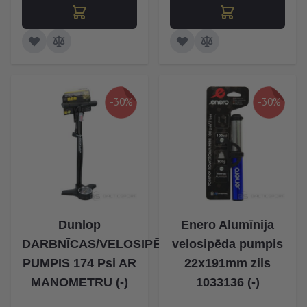
-30%
-30%
Dunlop
Enero Alumīnija
DARBNĪCAS/VELOSIPĒDA
velosipēda pumpis
PUMPIS 174 Psi AR
22x191mm zils
MANOMETRU (-)
1033136 (-)