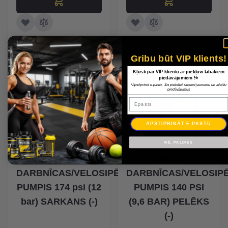
Gribu būt VIP klients!
-30%
-30%
Kļūsti par VIP klientu ar piekļuvi labākiem
piedāvājumiem !⭐
*Apstiprinot e-pastu, Jūs piekrītat saņemt jaunumu un atlaižu
piedāvājumus
Epasts
APSTIPRINĀT E-PASTU
NĒ, PALDIES
Dunlop
Dunlop
DARBNĪCAS/VELOSIPĒDA
DARBNĪCAS/VELOSIP
PUMPIS 174 psi (12
PUMPIS 140 PSI
bar) SARKANS (-)
(9,6 BAR) PELĒKS
(-)