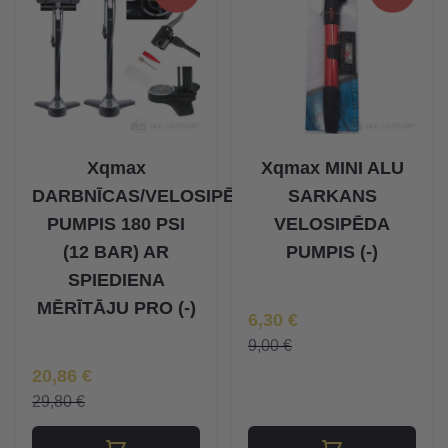
Xqmax
Xqmax MINI ALU
DARBNĪCAS/VELOSIPĒDA
SARKANS
PUMPIS 180 PSI
VELOSIPĒDA
(12 BAR) AR
PUMPIS (-)
SPIEDIENA
MĒRĪTĀJU PRO (-)
Īpaša Cena
6,30 €
9,00 €
Īpaša Cena
20,86 €
29,80 €