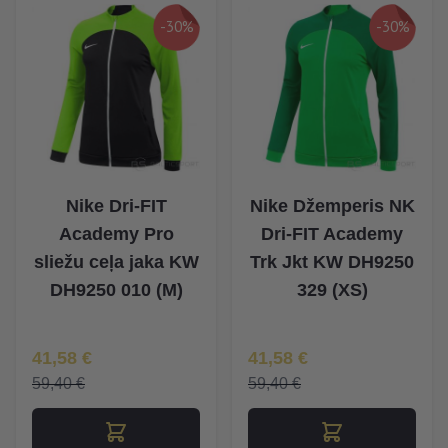
-30%
-30%
Nike Dri-FIT
Nike Džemperis NK
Academy Pro
Dri-FIT Academy
sliežu ceļa jaka KW
Trk Jkt KW DH9250
DH9250 010 (M)
329 (XS)
Īpaša Cena
Īpaša Cena
41,58 €
41,58 €
59,40 €
59,40 €