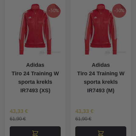
-30%
-30%
Adidas
Adidas
Tiro 24 Training W
Tiro 24 Training W
sporta krekls
sporta krekls
IR7493 (XS)
IR7493 (M)
Īpaša Cena
Īpaša Cena
43,33 €
43,33 €
61,90 €
61,90 €