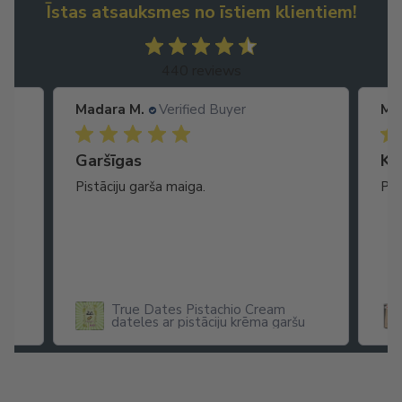
Īstas atsauksmes no īstiem klientiem!
440 reviews
Madara M.
Verified Buyer
Ma
Garšīgas
Ko
as
Pistāciju garša maiga.
Pat
ikā
True Dates Pistachio Cream
dateles ar pistāciju krēma garšu
x