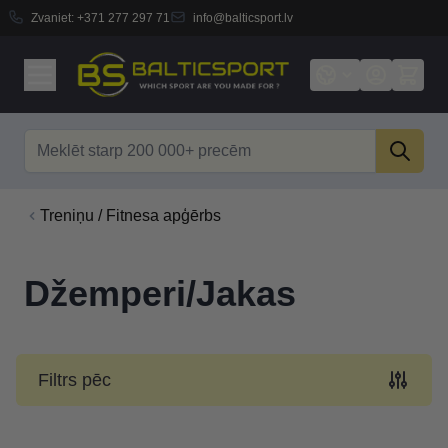
Zvaniet:
+371 277 297 71
info@balticsport.lv
Skip to Content
Search
Treniņu / Fitnesa apģērbs
Džemperi/Jakas
Filtrs pēc
Skip to product list