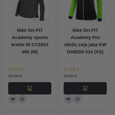
Nike Dri-FIT
Nike Dri-FIT
Academy sporta
Academy Pro
krekls W CV2653
sliežu ceļa jaka KW
060 (M)
DH9250 010 (XS)
Īpaša Cena
Īpaša Cena
29,33 €
41,58 €
41,90 €
59,40 €