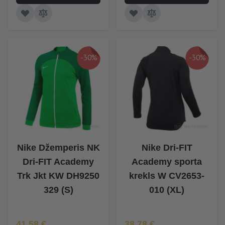
-30%
-30%
Nike Džemperis NK
Nike Dri-FIT
Dri-FIT Academy
Academy sporta
Trk Jkt KW DH9250
krekls W CV2653-
329 (S)
010 (XL)
Īpaša Cena
Īpaša Cena
41,58 €
38,78 €