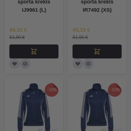
sporta krekls
sporta krekls
IJ9961 (L)
IR7492 (XS)
Īpaša Cena
Īpaša Cena
43,33 €
43,33 €
61,90 €
61,90 €
-30%
-30%