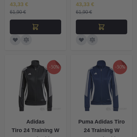
Īpaša Cena
Īpaša Cena
43,33 €
43,33 €
61,90 €
61,90 €
-30%
-30%
Adidas
Puma Adidas Tiro
Tiro 24 Training W
24 Training W