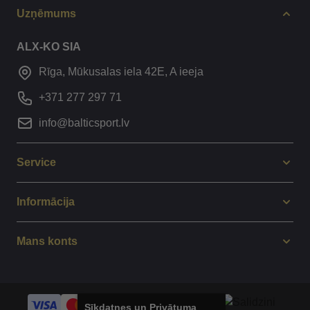
Uzņēmums
ALX-KO SIA
Rīga, Mūkusalas iela 42E, A ieeja
+371 277 297 71
info@balticsport.lv
Service
Informācija
Mans konts
Sīkdatnes un Privātuma