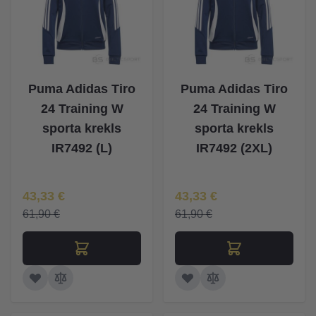
Puma Adidas Tiro
Puma Adidas Tiro
24 Training W
24 Training W
sporta krekls
sporta krekls
IR7492 (L)
IR7492 (2XL)
Īpaša Cena
Īpaša Cena
43,33 €
43,33 €
61,90 €
61,90 €