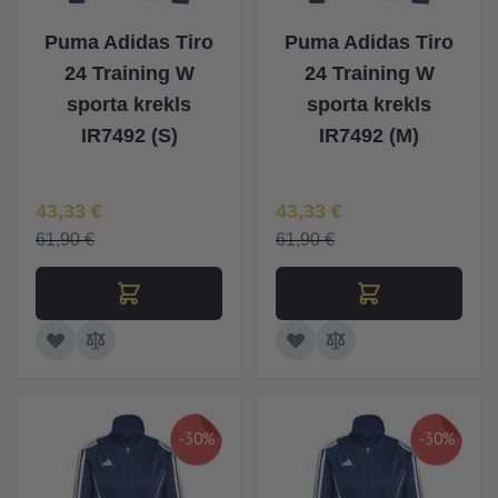
Puma Adidas Tiro
Puma Adidas Tiro
24 Training W
24 Training W
sporta krekls
sporta krekls
IR7492 (S)
IR7492 (M)
Īpaša Cena
Īpaša Cena
43,33 €
43,33 €
61,90 €
61,90 €
-30%
-30%