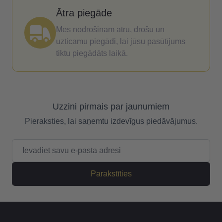
Ātra piegāde
Mēs nodrošinām ātru, drošu un
uzticamu piegādi, lai jūsu pasūtījums
tiktu piegādāts laikā.
Uzzini pirmais par jaunumiem
Pieraksties, lai saņemtu izdevīgus piedāvājumus.
E-pasta adrese
Parakstīties