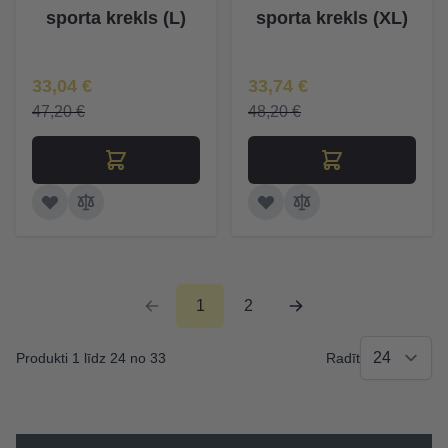
sporta krekls (L)
sporta krekls (XL)
Īpaša Cena
Īpaša Cena
33,04 €
33,74 €
47,20 €
48,20 €
1
2
Produkti 1 līdz 24 no 33
Radīt