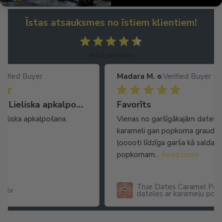
Īstas atsauksmes no īstiem klientiem!
440 reviews
Madara M.
Verified Buyer
Ma
Ātra piegāde. Lieliska apkalpošana.
Favorīts
No
Vienas no garšīgākajām datelēm! Jūt gan
Ļot
karameli gan popkorna graudiņus,
seg
ļooooti līdzīga garša kā saldajam
arī
popkornam...
Read more
True Dates Caramel Popcorn
dateles ar karameļu popkorna
garšu