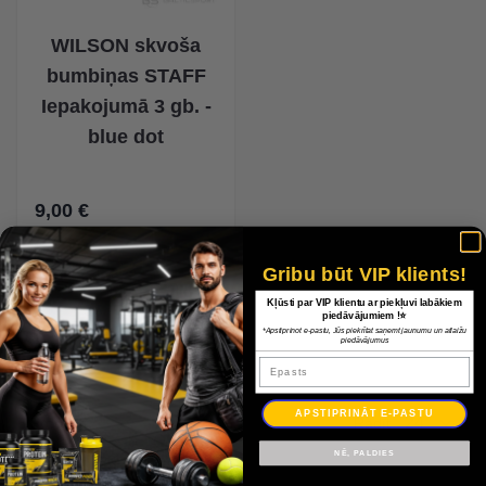
WILSON skvoša
bumbiņas STAFF
Iepakojumā 3 gb. -
blue dot
9,00 €
Gribu būt VIP klients!
Kļūsti par VIP klientu ar piekļuvi labākiem
piedāvājumiem !⭐
*Apstiprinot e-pastu, Jūs piekrītat saņemt jaunumu un atlaižu
piedāvājumus
Epasts
APSTIPRINĀT E-PASTU
5 Produkti
Radīt
NĒ, PALDIES