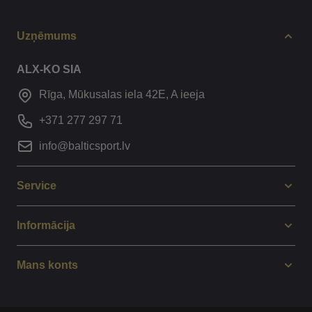
Uzņēmums
ALX-KO SIA
Rīga, Mūkusalas iela 42E, A ieeja
+371 277 297 71
info@balticsport.lv
Service
Informācija
Mans konts