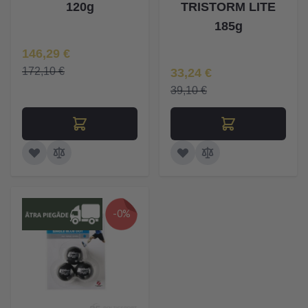
120g
TRISTORM LITE
185g
Īpaša Cena
146,29 €
Īpaša Cena
172,10 €
33,24 €
39,10 €
-0%