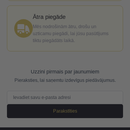
Ātra piegāde
Mēs nodrošinām ātru, drošu un
uzticamu piegādi, lai jūsu pasūtījums
tiktu piegādāts laikā.
Uzzini pirmais par jaunumiem
Pieraksties, lai saņemtu izdevīgus piedāvājumus.
E-pasta adrese
Parakstīties