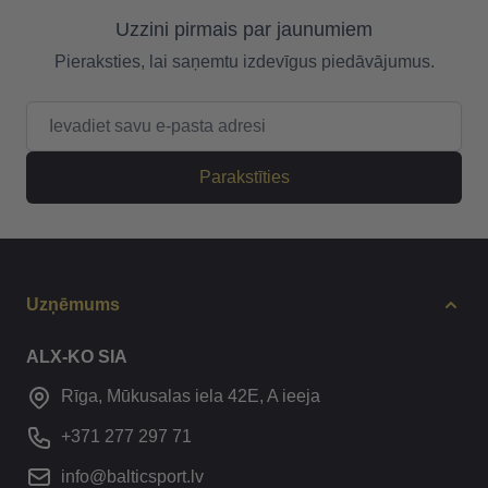
Uzzini pirmais par jaunumiem
Pieraksties, lai saņemtu izdevīgus piedāvājumus.
E-pasta adrese
Parakstīties
Uzņēmums
ALX-KO SIA
Rīga, Mūkusalas iela 42E, A ieeja
+371 277 297 71
info@balticsport.lv