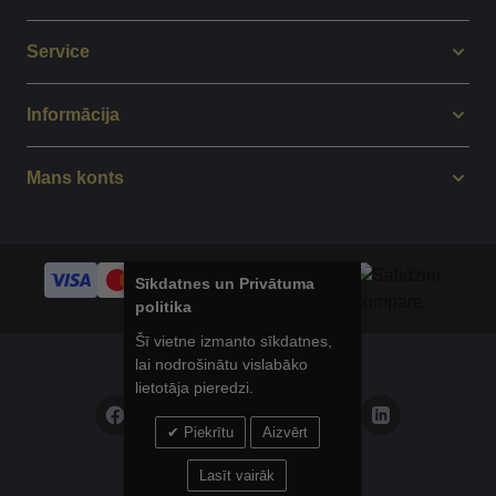
Service
Informācija
Mans konts
Sīkdatnes un Privātuma
politika
Šī vietne izmanto sīkdatnes,
lai nodrošinātu vislabāko
© 2014 - 2025 Balticsport.lv
lietotāja pieredzi.
Piekrītu
Aizvērt
Privātuma politika
Lasīt vairāk