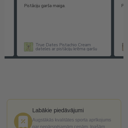
as
Pistāciju garša maiga.
Pat
ikā
True Dates Pistachio Cream
dateles ar pistāciju krēma garšu
x
Labākie piedāvājumi
Augstākās kvalitātes sporta aprīkojums
par nepārspējamām cenām, īpašām