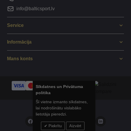
info@balticsport.lv
Service
Informācija
Mans konts
Sīkdatnes un Privātuma
politika
Šī vietne izmanto sīkdatnes,
lai nodrošinātu vislabāko
© 2014 - 2025 Balticsport.lv
lietotāja pieredzi.
Piekrītu
Aizvērt