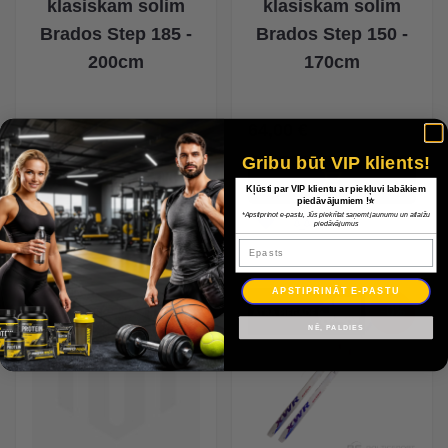
klasiskam solim
klasiskam solim
Brados Step 185 -
Brados Step 150 -
200cm
170cm
75,00 €
64,00 €
Gribu būt VIP klients!
Kļūsti par VIP klientu ar piekļuvi labākiem
piedāvājumiem !⭐
*Apstiprinot e-pastu, Jūs piekrītat saņemt jaunumu un atlaižu
piedāvājumus
Epasts
APSTIPRINĀT E-PASTU
-0%
-0%
NĒ, PALDIES