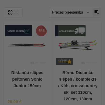
-53%
Distanču slēpes
Bērnu Distanču
peltonen Sonic
slēpes / komplekts
Junior 150cm
/ Kids crosscountry
ski set 110cm,
120cm, 130cm
Īpaša Cena
28,00 €