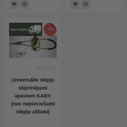
-0%
Universālie slēpju
stiprinājumi
apaviem KABY
(nav nepieciešami
slēpju zābaki)