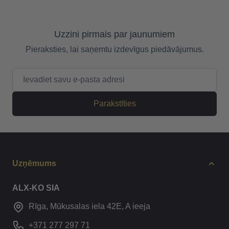
Uzzini pirmais par jaunumiem
Pieraksties, lai saņemtu izdevīgus piedāvājumus.
E-pasta adrese
Parakstīties
Uzņēmums
ALX-KO SIA
Rīga, Mūkusalas iela 42E, A ieeja
+371 277 297 71