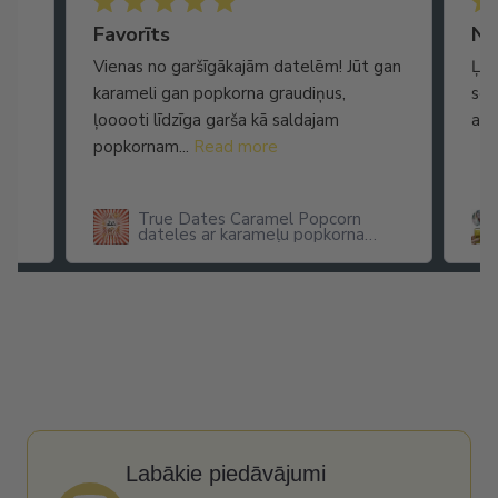
Ātra piegāde. Lieliska apkalpošana.
Favorīts
No
Vienas no garšīgākajām datelēm! Jūt gan
Ļot
karameli gan popkorna graudiņus,
seg
ļooooti līdzīga garša kā saldajam
arī
popkornam...
Read more
True Dates Caramel Popcorn
dateles ar karameļu popkorna
garšu
Labākie piedāvājumi