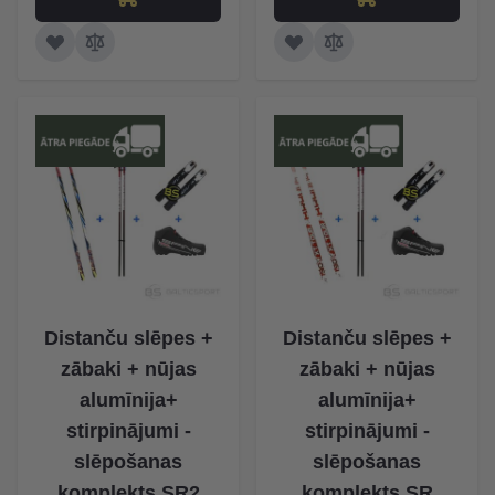
Distanču slēpes +
Distanču slēpes +
zābaki + nūjas
zābaki + nūjas
alumīnija+
alumīnija+
stirpinājumi -
stirpinājumi -
slēpošanas
slēpošanas
komplekts SR2
komplekts SR