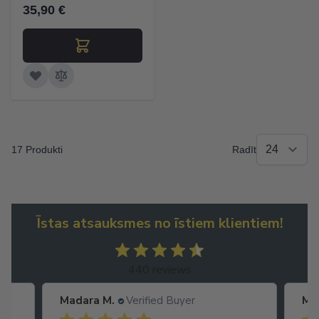
35,90 €
17 Produkti
Radīt
Īstas atsauksmes no īstiem klientiem!
440 reviews
Madara M.
Verified Buyer
Ma