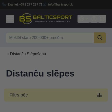
Zvaniet:
+371 277 297 71
info@balticsport.lv
Skip to Content
Search
Distanču Slēpošana
Distanču slēpes
Filtrs pēc
Skip to product list