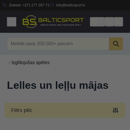
Zvaniet:
+371 277 297 71
info@balticsport.lv
Skip to Content
Search
Izglītojošas spēles
Lelles un leļļu mājas
Filtrs pēc
Skip to product list