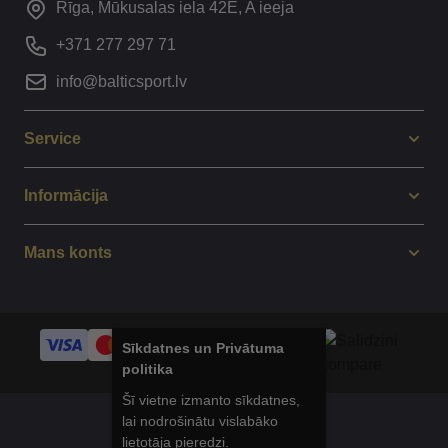
Rīga, Mūkusalas iela 42E, A ieeja
+371 277 297 71
info@balticsport.lv
Service
Informācija
Mans konts
Sīkdatnes un Privātuma
politika
Šī vietne izmanto sīkdatnes,
lai nodrošinātu vislabāko
© 2014 - 2025 Balticsport.lv
lietotāja pieredzi.