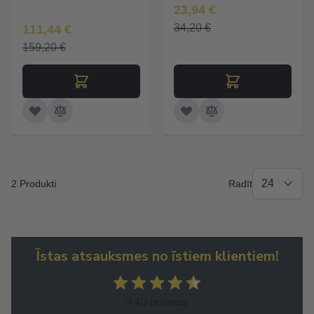
Īpaša Cena
23,94 €
Īpaša Cena
34,20 €
111,44 €
159,20 €
2 Produkti
Radīt
Īstas atsauksmes no īstiem klientiem!
440 reviews