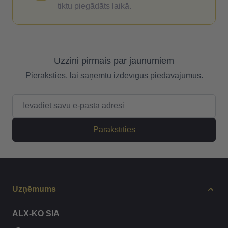
tiktu piegādāts laikā.
Uzzini pirmais par jaunumiem
Pieraksties, lai saņemtu izdevīgus piedāvājumus.
E-pasta adrese
Parakstīties
Uzņēmums
ALX-KO SIA