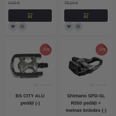
9,00 €
78,10 €
-30%
-30%
BS CITY ALU
Shimano SPD-SL
pedāļi (-)
R550 pedāļi +
melnas kniedes (-)