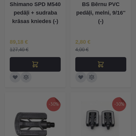
Shimano SPD M540
BS Bērnu PVC
pedāļi + sudraba
pedāļi, melni, 9/16''
krāsas kniedes (-)
(-)
Īpaša Cena
Īpaša Cena
89,18 €
2,80 €
127,40 €
4,00 €
-30%
-30%