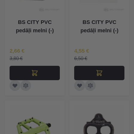
BS CITY PVC
BS CITY PVC
pedāļi melni (-)
pedāļi melni (-)
Īpaša Cena
Īpaša Cena
2,66 €
4,55 €
3,80 €
6,50 €