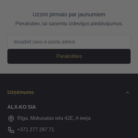
Uzzini pirmais par jaunumiem
Pieraksties, lai saņemtu izdevīgus piedāvājumus.
E-pasta adrese
Parakstīties
Uzņēmums
ALX-KO SIA
Rīga, Mūkusalas iela 42E, A ieeja
+371 277 297 71