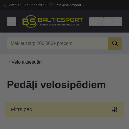
Zvaniet:
+371 277 297 71
info@balticsport.lv
Skip to Content
Search
Velo aksesuāri
Pedāļi velosipēdiem
Filtrs pēc
Skip to product list