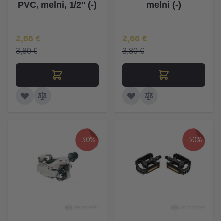
PVC, melni, 1/2'' (-)
melni (-)
Īpaša Cena
Īpaša Cena
2,66 €
2,66 €
3,80 €
3,80 €
-30%
-30%