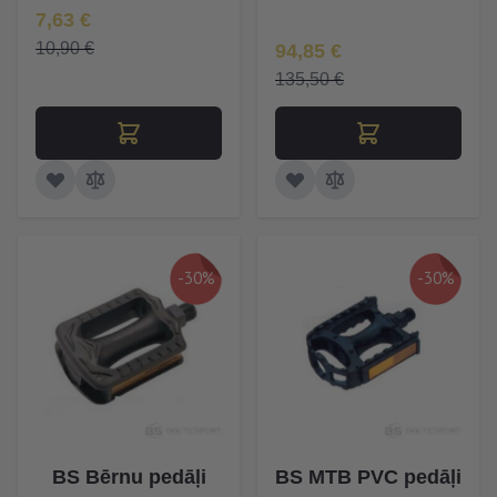
Īpaša Cena
7,63 €
Īpaša Cena
10,90 €
94,85 €
135,50 €
-30%
-30%
BS Bērnu pedāļi
BS MTB PVC pedāļi