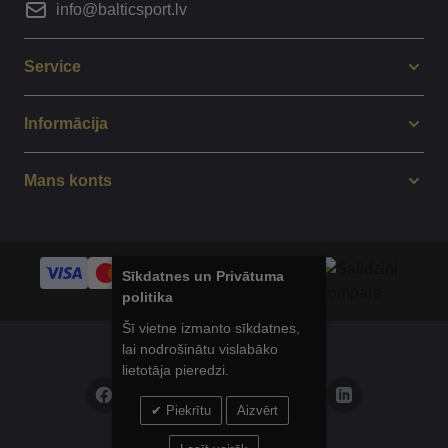
info@balticsport.lv
Service
Informācija
Mans konts
Sīkdatnes un Privātuma
politika
Šī vietne izmanto sīkdatnes,
lai nodrošinātu vislabāko
© 2014 - 2025 Balticsport.lv
lietotāja pieredzi.
Piekrītu
Aizvērt
Privātuma politika