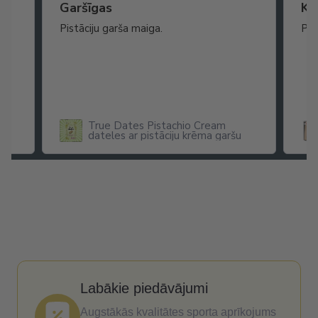
Garšīgas
Ko
as
Pistāciju garša maiga.
Pat
ikā
True Dates Pistachio Cream
dateles ar pistāciju krēma garšu
x
Labākie piedāvājumi
Augstākās kvalitātes sporta aprīkojums