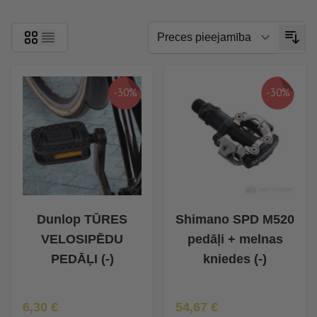
-30%
-30%
Dunlop TŪRES
Shimano SPD M520
VELOSIPĒDU
pedāļi + melnas
PEDĀĻI (-)
kniedes (-)
Īpaša Cena
Īpaša Cena
6,30 €
54,67 €