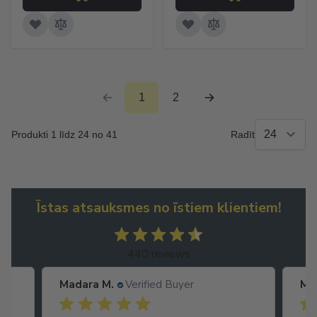
1
2
Produkti 1 līdz 24 no 41
Radīt
Īstas atsauksmes no īstiem klientiem!
440 reviews
Madara M.
Verified Buyer
Ma