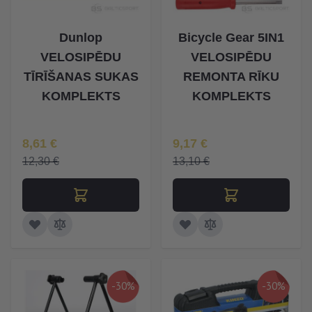
Dunlop
Bicycle Gear 5IN1
VELOSIPĒDU
VELOSIPĒDU
TĪRĪŠANAS SUKAS
REMONTA RĪKU
KOMPLEKTS
KOMPLEKTS
Īpaša Cena
Īpaša Cena
8,61 €
9,17 €
12,30 €
13,10 €
-30%
-30%