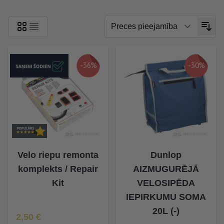
-36%
-30%
Velo riepu remonta
Dunlop
komplekts / Repair
AIZMUGURĒJĀ
Kit
VELOSIPĒDA
IEPIRKUMU SOMA
20L (-)
Īpaša Cena
2,50 €