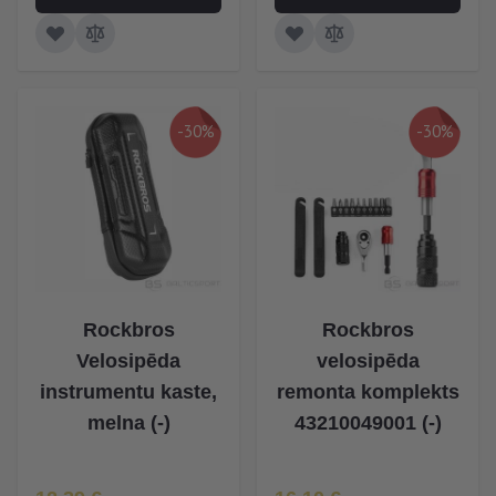
-30%
-30%
Rockbros
Rockbros
Velosipēda
velosipēda
instrumentu kaste,
remonta komplekts
melna (-)
43210049001 (-)
Īpaša Cena
Īpaša Cena