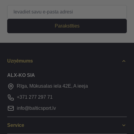
E-pasta adrese
Parakstīties
Uzņēmums
ALX-KO SIA
Rīga, Mūkusalas iela 42E, A ieeja
+371 277 297 71
info@balticsport.lv
Service