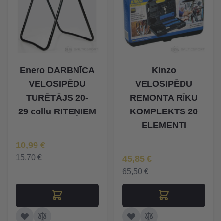
Enero DARBNĪCA
Kinzo
VELOSIPĒDU
VELOSIPĒDU
TURĒTĀJS 20-
REMONTA RĪKU
29 collu RITEŅIEM
KOMPLEKTS 20
ELEMENTI
Īpaša Cena
10,99 €
Īpaša Cena
15,70 €
45,85 €
65,50 €