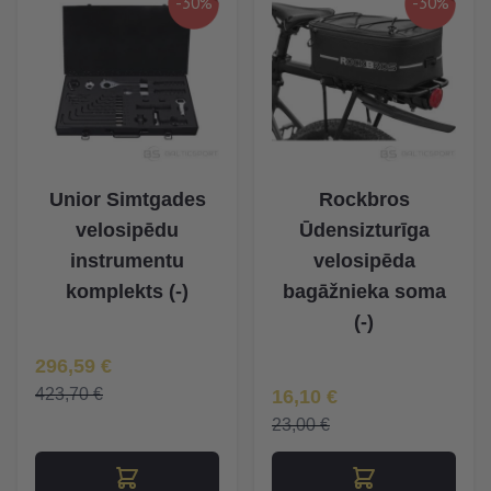
-30%
-30%
Unior Simtgades
Rockbros
velosipēdu
Ūdensizturīga
instrumentu
velosipēda
komplekts (-)
bagāžnieka soma
(-)
Īpaša Cena
296,59 €
Īpaša Cena
423,70 €
16,10 €
23,00 €