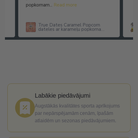
popkornam...
Read more
True Dates Caramel Popcorn
dateles ar karameļu popkorna
garšu
Labākie piedāvājumi
Augstākās kvalitātes sporta aprīkojums
par nepārspējamām cenām, īpašām
atlaidēm un sezonas piedāvājumiem.