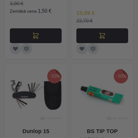
3,90 €
1,50 €
Zemākā cena
Īpaša Cena
15,89 €
22,70 €
-30%
-30%
Dunlop 15
BS TIP TOP