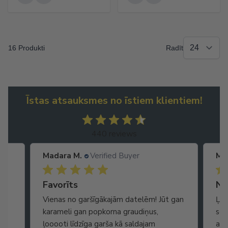
16 Produkti
Radīt
Īstas atsauksmes no īstiem klientiem!
440 reviews
Madara M.
Verified Buyer
Ma
Ātra piegāde. Lieliska apkalpošana.
Favorīts
No
Vienas no garšīgākajām datelēm! Jūt gan
Ļot
karameli gan popkorna graudiņus,
seg
ļooooti līdzīga garša kā saldajam
arī