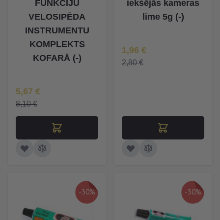
FUNKCIJU
iekšējās kameras
VELOSIPĒDA
līme 5g (-)
INSTRUMENTU
KOMPLEKTS
Īpaša Cena
1,96 €
KOFARĀ (-)
2,80 €
Īpaša Cena
5,67 €
8,10 €
-30%
-30%