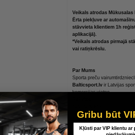
Veikals atrodas Mūkusalas B
Ērta piekļuve ar automašīn
stāvvieta klientiem 1h reģis
aplikacijā).
*Veikals atrodas pirmajā stā
vai ratiņkrēslu.
Par Mums
Sporta preču vairumtirdzniec
Balticsport.lv
ir Latvijas sp
komercijas vietne.
Rekvizīti
SIA "ALX-KO"
Gribu būt VI
Reģ. Nr. 40103233548
PVN maksātāja numurs: LV
Juridiskā Adrese: Valdeķu ie
Kļūsti par VIP klientu ar
piedāvājumi