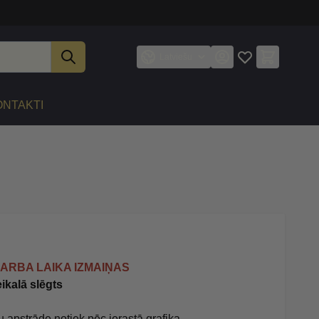
Latviešu
ONTAKTI
ARBA LAIKA IZMAIŅAS
ikalā slēgts
u apstrāde notiek pēc ierastā grafika.