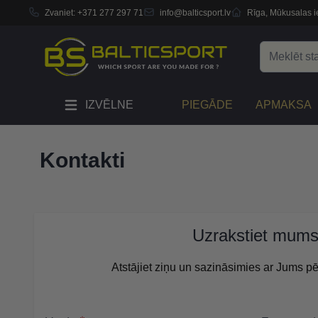
Zvaniet:
+371 277 297 71
info@balticsport.lv
Rīga, Mūkusalas ie
Skip to Content
Search
IZVĒLNE
PIEGĀDE
APMAKSA
Kontakti
Uzrakstiet mum
Atstājiet ziņu un sazināsimies ar Jums pē