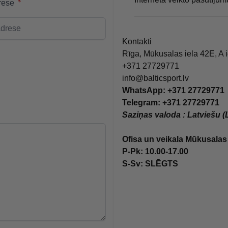
rese
____________________
Kontakti
Rīga, Mūkusalas iela 42E, A 
+371 27729771
info@balticsport.lv
WhatsApp: +371 27729771
Telegram: +371 27729771
Saziņas valoda : Latviešu (
Ofisa un veikala Mūkusalas 
P-Pk: 10.00-17.00
S-Sv: SLĒGTS