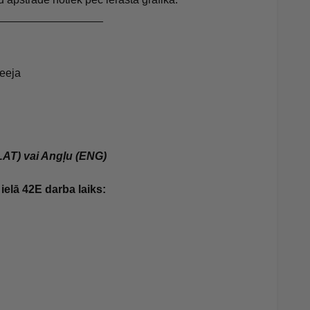
_________________
ieeja
LAT) vai Angļu (ENG)
ielā 42E darba laiks: