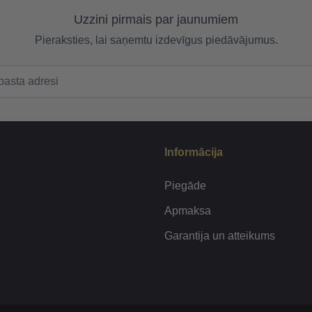
Uzzini pirmais par jaunumiem
Pieraksties, lai saņemtu izdevīgus piedāvājumus.
Informācija
Piegāde
Apmaksa
Garantija un atteikums