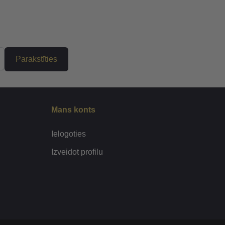
Parakstīties
Mans konts
Ielogoties
Izveidot profilu