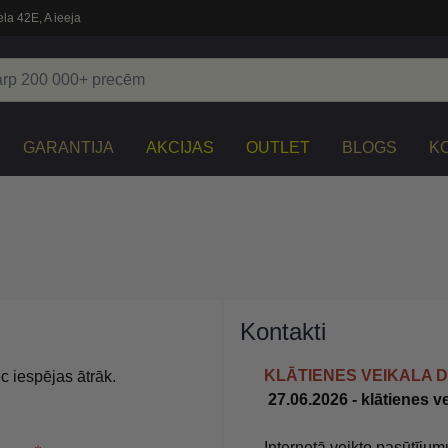
la 42E, A ieeja
GARANTIJA
AKCIJAS
OUTLET
BLOGS
K
s
Kontakti
KLĀTIENES VEIKALA D
c iespējas ātrāk.
27.06.2026 - klātienes ve
Internetā veikto pasūtījum