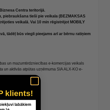
iznesa Centra teritorijā.
u, piebraukšana tieši pie veikala (BEZMAKSAS
trējoties veikalā. Vai 10 min rēgistrējot MOBILY
vā, tādēļ būs viegli pieejams arī ar bērnu ratiņiem
ības un mazumtirdzniecības e-komercijas veikals
orta un aktīvās atpūtas uzņēmuma SIA ALX-KO e-
P klients!
40103233548
la 53, Rīga, LV-1058
 piekļuvi labākiem
em !⭐