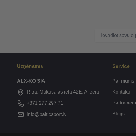
E-pasta adrese
Uzņēmums
Service
ALX-KO SIA
Par mums
Kontakti
Rīga, Mūkusalas iela 42E, A ieeja
Partneriem
+371 277 297 71
Blogs
info@balticsport.lv