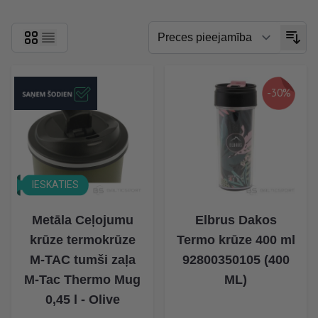
-30%
IESKATIES
Metāla Ceļojumu
Elbrus Dakos
krūze termokrūze
Termo krūze 400 ml
M-TAC tumši zaļa
92800350105 (400
M-Tac Thermo Mug
ML)
0,45 l - Olive