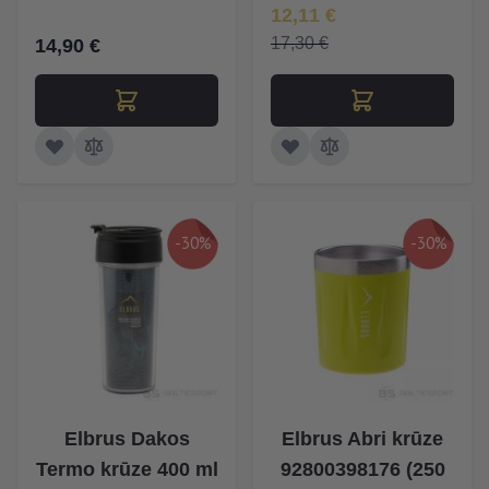
Īpaša Cena
12,11 €
17,30 €
14,90 €
-30%
-30%
Elbrus Dakos
Elbrus Abri krūze
Termo krūze 400 ml
92800398176 (250