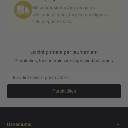
Mēs nodrošinām ātru, drošu un
uzticamu piegādi, lai jūsu pasūtījums
tiktu piegādāts laikā.
Uzzini pirmais par jaunumiem
Pieraksties, lai saņemtu izdevīgus piedāvājumus.
E-pasta adrese
Parakstīties
Uzņēmums