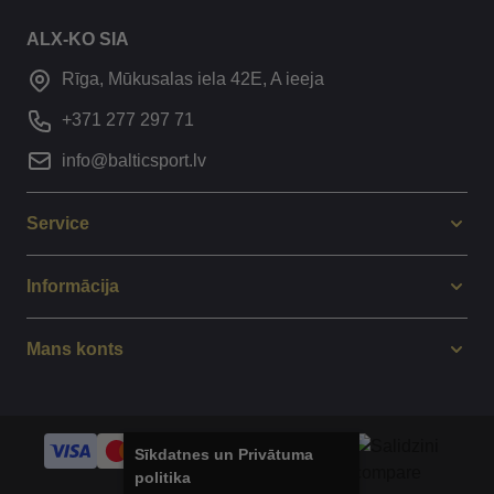
ALX-KO SIA
Rīga, Mūkusalas iela 42E, A ieeja
+371 277 297 71
info@balticsport.lv
Service
Informācija
Mans konts
Sīkdatnes un Privātuma
politika