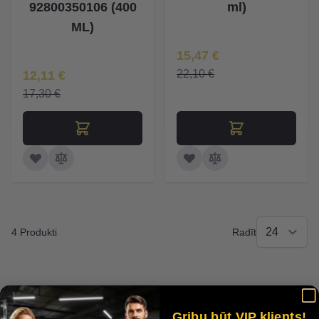
92800350106 (400
ml)
ML)
Īpaša Cena
15,47 €
Īpaša Cena
22,10 €
12,11 €
17,30 €
4 Produkti
Radīt
Īstas atsauksmes no īstiem klientiem!
Gribu būt VIP klients!