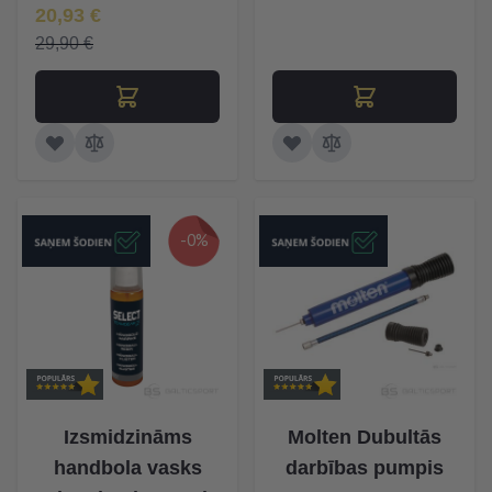
Īpaša Cena
20,93 €
29,90 €
-0%
Izsmidzināms
Molten Dubultās
handbola vasks
darbības pumpis