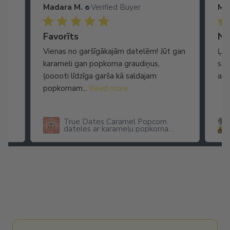
Madara M.
Verified Buyer
Ma
Ātra piegāde. Lieliska apkalpošana.
Favorīts
No
Vienas no garšīgākajām datelēm! Jūt gan
Ļot
karameli gan popkorna graudiņus,
seg
ļooooti līdzīga garša kā saldajam
arī
popkornam...
Read more
True Dates Caramel Popcorn
dateles ar karameļu popkorna
garšu