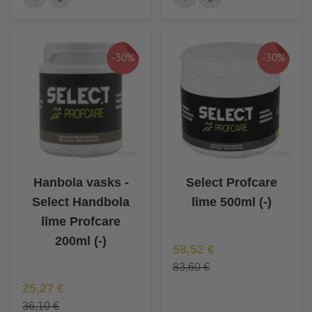
-30%
-30%
Hanbola vasks -
Select Profcare
Select Handbola
līme 500ml (-)
līme Profcare
200ml (-)
Īpaša Cena
58,52 €
83,60 €
Īpaša Cena
25,27 €
36,10 €