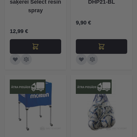
saķerei Select resin
DHP21-BL
spray
9,90 €
12,99 €