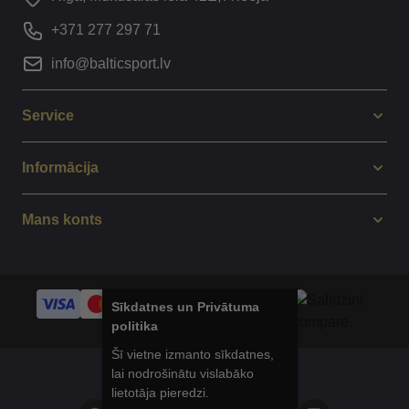
+371 277 297 71
info@balticsport.lv
Service
Informācija
Mans konts
Sīkdatnes un Privātuma
politika
Šī vietne izmanto sīkdatnes,
lai nodrošinātu vislabāko
© 2014 - 2025 Balticsport.lv
lietotāja pieredzi.