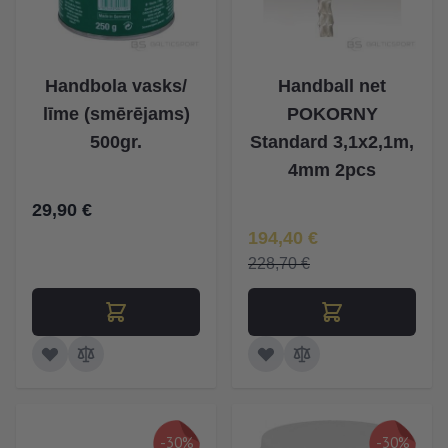
Handbola vasks/
Handball net
līme (smērējams)
POKORNY
500gr.
Standard 3,1x2,1m,
4mm 2pcs
29,90 €
Īpaša Cena
194,40 €
228,70 €
-30%
-30%