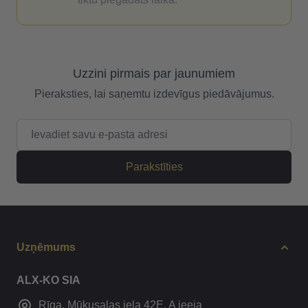
Uzzini pirmais par jaunumiem
Pieraksties, lai saņemtu izdevīgus piedāvājumus.
E-pasta adrese
Parakstīties
Uzņēmums
ALX-KO SIA
Rīga, Mūkusalas iela 42E, A ieeja