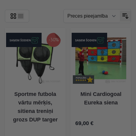
-30%
Sportme futbola
Mini Cardiogoal
vārtu mērķis,
Eureka siena
sitiena treniņi
grozs DUP targer
69,00 €