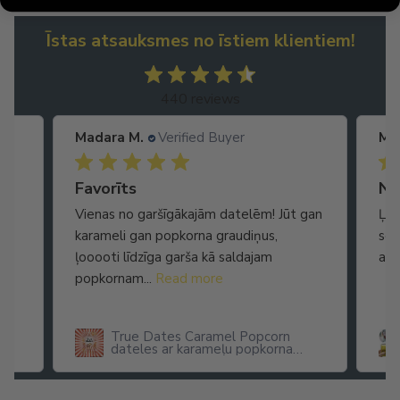
Īstas atsauksmes no īstiem klientiem!
440 reviews
Madara M.
Verified Buyer
Ma
Ātra piegāde. Lieliska apkalpošana.
Favorīts
No
Vienas no garšīgākajām datelēm! Jūt gan
Ļot
karameli gan popkorna graudiņus,
seg
ļooooti līdzīga garša kā saldajam
arī
popkornam...
Read more
True Dates Caramel Popcorn
dateles ar karameļu popkorna
garšu