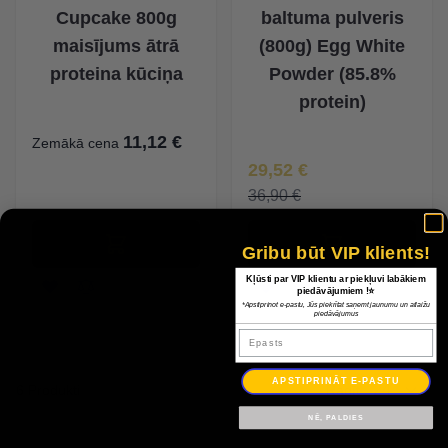
Cupcake 800g
baltuma pulveris
maisījums ātrā
(800g) Egg White
proteina kūciņa
Powder (85.8%
protein)
11,12 €
Zemākā cena
Īpaša Cena
29,52 €
36,90 €
Gribu būt VIP klients!
Kļūsti par VIP klientu ar piekļuvi labākiem
piedāvājumiem !⭐
*Apstiprinot e-pastu, Jūs piekrītat saņemt jaunumu un atlaižu
piedāvājumus
Epasts
APSTIPRINĀT E-PASTU
6 Produkti
Radīt
NĒ, PALDIES