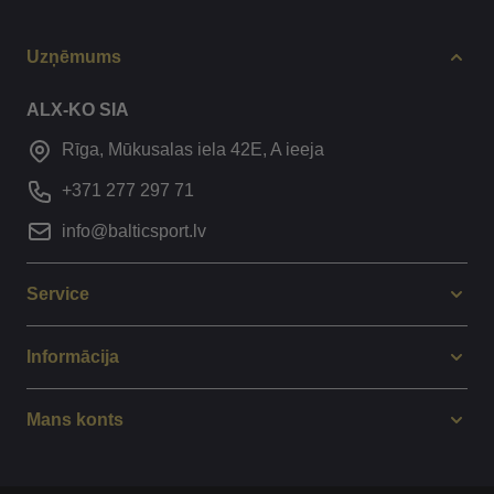
Uzņēmums
ALX-KO SIA
Rīga, Mūkusalas iela 42E, A ieeja
+371 277 297 71
info@balticsport.lv
Service
Informācija
Mans konts