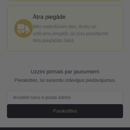
Ātra piegāde
Mēs nodrošinām ātru, drošu un
uzticamu piegādi, lai jūsu pasūtījums
tiktu piegādāts laikā.
Uzzini pirmais par jaunumiem
Pieraksties, lai saņemtu izdevīgus piedāvājumus.
E-pasta adrese
Parakstīties