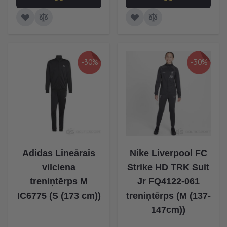
-30%
-30%
Adidas Lineārais
Nike Liverpool FC
vilciena
Strike HD TRK Suit
treniņtērps M
Jr FQ4122-061
IC6775 (S (173 cm))
treniņtērps (M (137-
147cm))