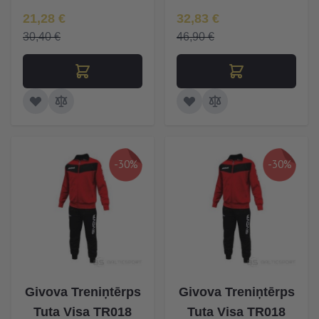
Īpaša Cena
Īpaša Cena
21,28 €
32,83 €
30,40 €
46,90 €
-30%
-30%
Givova Treniņtērps
Givova Treniņtērps
Tuta Visa TR018
Tuta Visa TR018