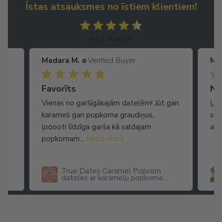
Īstas atsauksmes no īstiem klientiem!
440 reviews
Madara M.
Verified Buyer
Ma
Ātra piegāde. Lieliska apkalpošana.
Favorīts
No
Vienas no garšīgākajām datelēm! Jūt gan
Ļot
karameli gan popkorna graudiņus,
seg
ļooooti līdzīga garša kā saldajam
arī
popkornam...
Read more
True Dates Caramel Popcorn
dateles ar karameļu popkorna
garšu