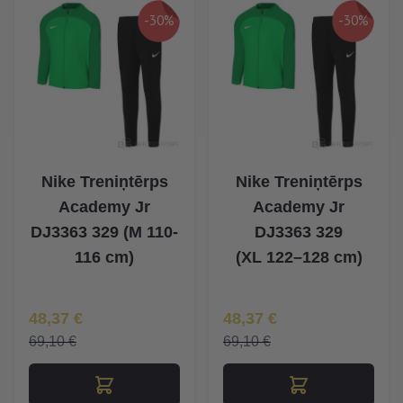
-30%
-30%
Nike Treniņtērps
Nike Treniņtērps
Academy Jr
Academy Jr
DJ3363 329 (M 110-
DJ3363 329
116 cm)
(XL 122–128 cm)
Īpaša Cena
Īpaša Cena
48,37 €
48,37 €
69,10 €
69,10 €