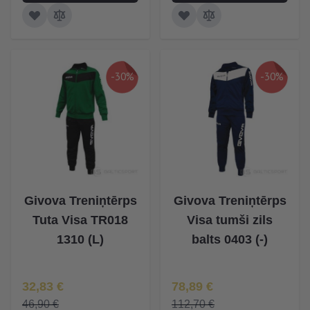
-30%
-30%
Givova Treniņtērps
Givova Treniņtērps
Tuta Visa TR018
Visa tumši zils
1310 (L)
balts 0403 (-)
Īpaša Cena
Īpaša Cena
32,83 €
78,89 €
46,90 €
112,70 €