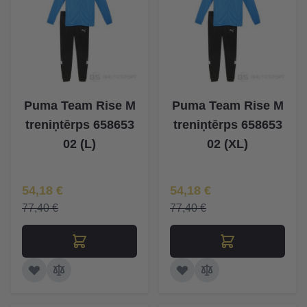
Puma Team Rise M
Puma Team Rise M
treniņtērps 658653
treniņtērps 658653
02 (L)
02 (XL)
Īpaša Cena
Īpaša Cena
54,18 €
54,18 €
77,40 €
77,40 €