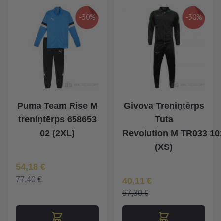
-30%
-30%
Puma Team Rise M
Givova Treniņtērps
treniņtērps 658653
Tuta
02 (2XL)
Revolution M TR033 10
(XS)
Īpaša Cena
54,18 €
Īpaša Cena
77,40 €
40,11 €
57,30 €