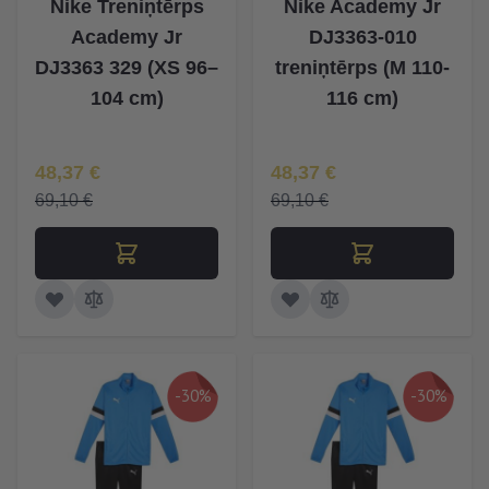
Nike Treniņtērps
Nike Academy Jr
Academy Jr
DJ3363-010
DJ3363 329 (XS 96–
treniņtērps (M 110-
104 cm)
116 cm)
Īpaša Cena
Īpaša Cena
48,37 €
48,37 €
69,10 €
69,10 €
-30%
-30%