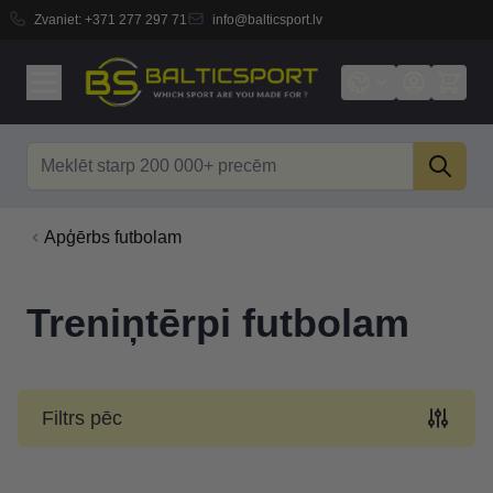
Zvaniet:
+371 277 297 71
info@balticsport.lv
Skip to Content
Search
Apģērbs futbolam
Treniņtērpi futbolam
Filtrs pēc
Skip to product list