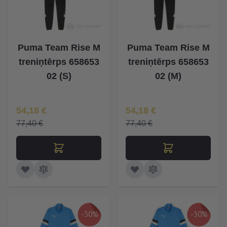
Puma Team Rise M
Puma Team Rise M
treniņtērps 658653
treniņtērps 658653
02 (S)
02 (M)
Īpaša Cena
Īpaša Cena
54,18 €
54,18 €
77,40 €
77,40 €
-30%
-30%