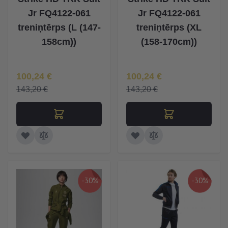
Jr FQ4122-061
Jr FQ4122-061
treniņtērps (L (147-
treniņtērps (XL
158cm))
(158-170cm))
Īpaša Cena
Īpaša Cena
100,24 €
100,24 €
143,20 €
143,20 €
-30%
-30%