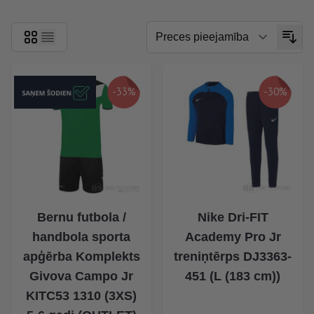
-33%
-30%
Bernu futbola /
Nike Dri-FIT
handbola sporta
Academy Pro Jr
apģērba Komplekts
treniņtērps DJ3363-
Givova Campo Jr
451 (L (183 cm))
KITC53 1310 (3XS)