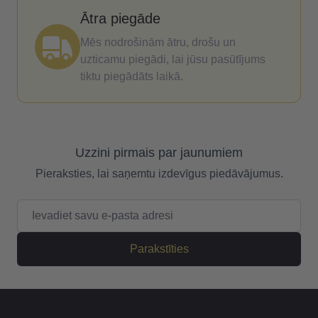
Ātra piegāde
Mēs nodrošinām ātru, drošu un
uzticamu piegādi, lai jūsu pasūtījums
tiktu piegādāts laikā.
Uzzini pirmais par jaunumiem
Pieraksties, lai saņemtu izdevīgus piedāvājumus.
E-pasta adrese
Parakstīties