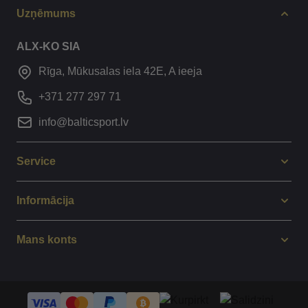
Uzņēmums
ALX-KO SIA
Rīga, Mūkusalas iela 42E, A ieeja
+371 277 297 71
info@balticsport.lv
Service
Informācija
Mans konts