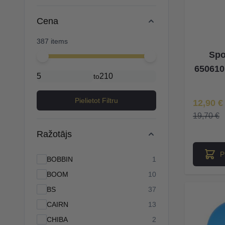
Cena
387 items
Spo
Minimal price
Maximum price
6506101
to
Īpaša Ce
Pielietot Filtru
12,90 €
19,70 €
Ražotājs
P
products available
BOBBIN
1
products available
BOOM
10
products available
BS
37
products available
CAIRN
13
products available
CHIBA
2