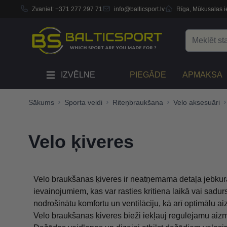
Zvaniet:
+371 277 297 71
info@balticsport.lv
Rīga, Mūkusalas ie
Skip to Content
Search
IZVĒLNE
PIEGĀDE
APMAKSA
Sākums
Sporta veidi
Riteņbraukšana
Velo aksesuāri
Velo ķiveres
Velo braukšanas ķiveres ir neatņemama detaļa jebkura
ievainojumiem, kas var rasties kritiena laikā vai sadur
nodrošinātu komfortu un ventilāciju, kā arī optimālu ai
Velo braukšanas ķiveres bieži iekļauj regulējamu aizm