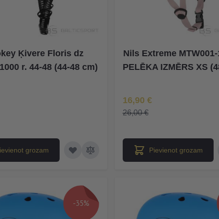
key Ķivere Floris dz
Nils Extreme MTW001-
000 r. 44-48 (44-48 cm)
PELĒKA IZMĒRS XS (4
na
Īpaša Cena
16,90 €
26,00 €
ievienot grozam
Pievienot grozam
-35%