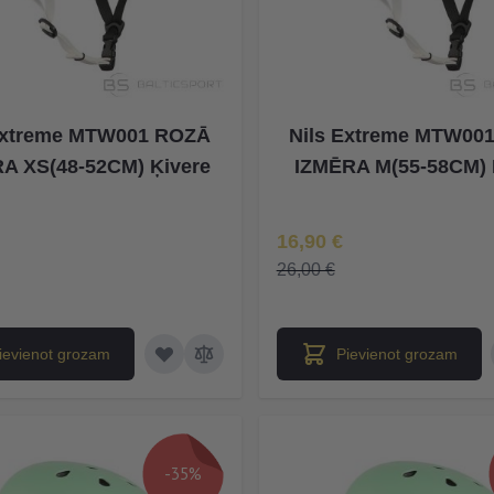
Extreme MTW001 ROZĀ
Nils Extreme MTW00
A XS(48-52CM) Ķivere
IZMĒRA M(55-58CM) 
na
Īpaša Cena
16,90 €
26,00 €
ievienot grozam
Pievienot grozam
-35%