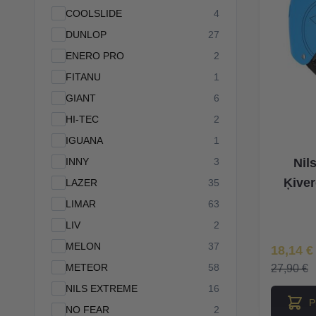
products available
COOLSLIDE
4
products available
DUNLOP
27
products available
ENERO PRO
2
products available
FITANU
1
products available
GIANT
6
products available
HI-TEC
2
products available
IGUANA
1
products available
INNY
3
Nil
Ķiver
products available
LAZER
35
products available
LIMAR
63
products available
LIV
2
products available
MELON
37
Īpaša Ce
18,14 €
products available
METEOR
58
27,90 €
products available
NILS EXTREME
16
P
products available
NO FEAR
2