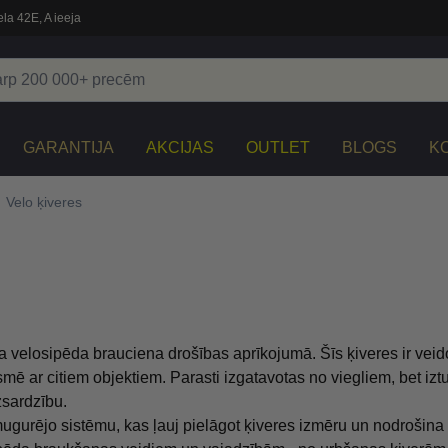
la 42E, A ieeja
GARANTIJA
AKCIJAS
OUTLET
BLOGS
K
Velo ķiveres
 velosipēda brauciena drošības aprīkojumā. Šīs ķiveres ir veid
smē ar citiem objektiem. Parasti izgatavotas no viegliem, bet iztu
zsardzību.
ugurējo sistēmu, kas ļauj pielāgot ķiveres izmēru un nodrošina