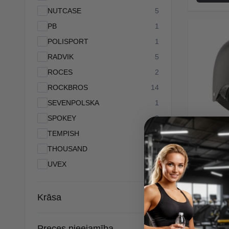
products available
NUTCASE
5
products available
PB
1
products available
POLISPORT
1
products available
RADVIK
5
products available
ROCES
2
products available
ROCKBROS
14
products available
SEVENPOLSKA
1
products available
SPOKEY
8
products available
TEMPISH
18
products available
THOUSAND
1
products available
UVEX
9
Nils 
IZMĒR
Krāsa
Īpaša Ce
Preces pieejamība