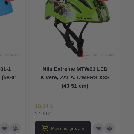
01-1
Nils Extreme MTW01 LED
 (58-61
Ķivere, ZAĻA, IZMĒRS XXS
(43-51 cm)
Īpaša Cena
18,14 €
27,90 €
Pievienot grozam