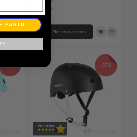
16,90 €
26,00 €
 E-PASTU
Pievienot grozam
IES
-35%
-35%