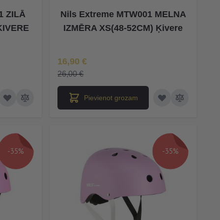
1 ZILĀ
Nils Extreme MTW001 MELNA
ĶIVERE
IZMĒRA XS(48-52CM) Ķivere
Īpaša Cena
16,90 €
26,00 €
Pievienot grozam
-35%
-35%