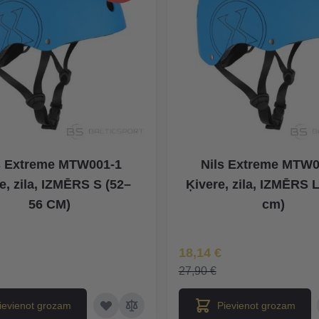
s Extreme MTW001-1
Nils Extreme MTW0
e, zila, IZMĒRS S (52–
Ķivere, zila, IZMĒRS L
56 CM)
cm)
na
Īpaša Cena
18,14 €
27,90 €
ievienot grozam
Pievienot grozam