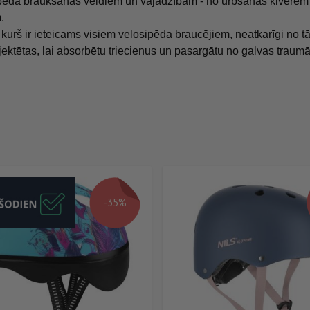
pēda braukšanas veidiem un vajadzībām - no urbšanas ķiverēm a
.
urš ir ieteicams visiem velosipēda braucējiem, neatkarīgi no tā, v
rojektētas, lai absorbētu triecienus un pasargātu no galvas trau
-35%