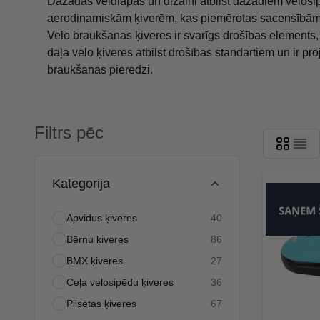
Dažādas veidlapas un dizaini atbilst dažādiem velosi
aerodinamiskām ķiverēm, kas piemērotas sacensībām
Velo braukšanas ķiveres ir svarīgs drošības elements, k
daļa velo ķiveres atbilst drošības standartiem un ir p
braukšanas pieredzi.
Filtrs pēc
Skip to product list
Kategorija
Apvidus ķiveres
40
products available
Bērnu ķiveres
86
products available
BMX ķiveres
27
products available
Ceļa velosipēdu ķiveres
36
products available
Pilsētas ķiveres
67
products available