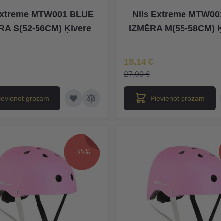
Extreme MTW001 BLUE
Nils Extreme MTW00
RA S(52-56CM) Ķivere
IZMĒRA M(55-58CM) 
na
Īpaša Cena
18,14 €
27,90 €
ievienot grozam
Pievienot grozam
-35%