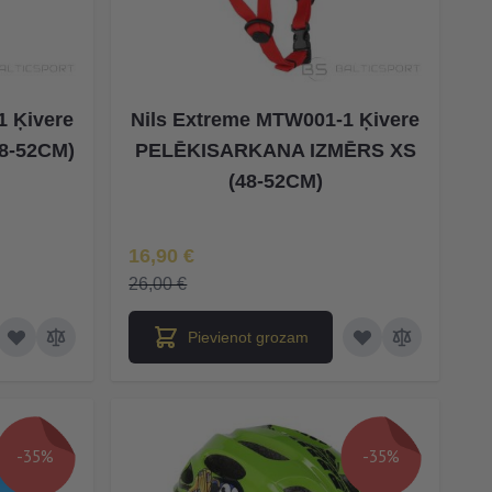
1 Ķivere
Nils Extreme MTW001-1 Ķivere
8-52CM)
PELĒKISARKANA IZMĒRS XS
(48-52CM)
Īpaša Cena
16,90 €
26,00 €
Pievienot grozam
-35%
-35%