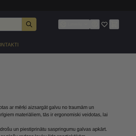
Latviešu
ONTAKTI
otas ar mērķi aizsargāt galvu no traumām un
rīgiem materiāliem, tās ir ergonomiski veidotas, lai
 drošu un piestiprinātu saspringumu galvas apkārt.