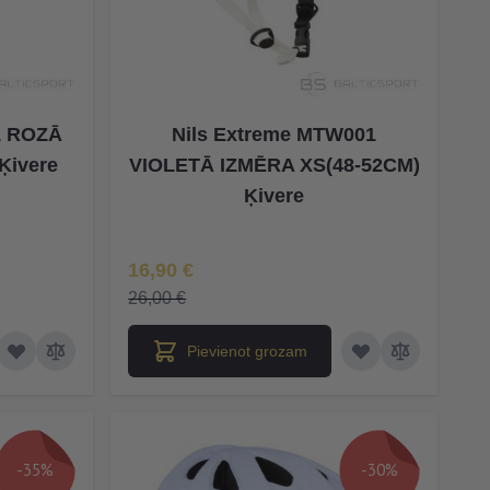
1 ROZĀ
Nils Extreme MTW001
Ķivere
VIOLETĀ IZMĒRA XS(48-52CM)
Ķivere
Īpaša Cena
16,90 €
26,00 €
Pievienot grozam
-35%
-30%