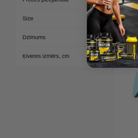
19,05 €
29,30 €
Size
P
Dzimums
Ķiveres izmērs, cm