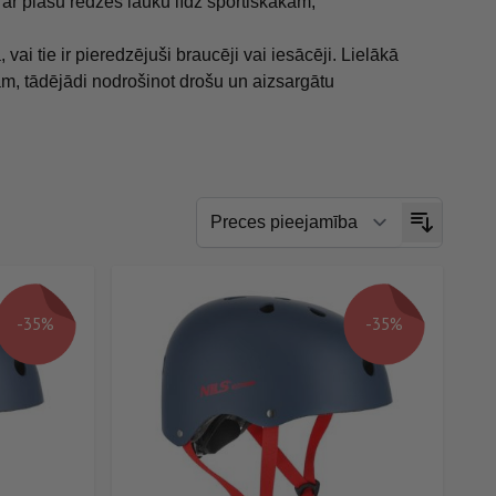
r plašu redzes lauku līdz sportiskākām,
ai tie ir pieredzējuši braucēji vai iesācēji. Lielākā
mām, tādējādi nodrošinot drošu un aizsargātu
-35%
-35%