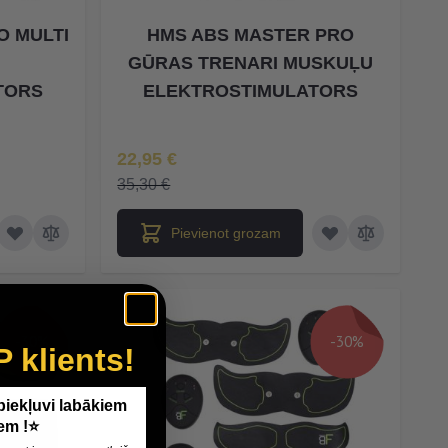
O MULTI
HMS ABS MASTER PRO
U
GŪRAS TRENARI MUSKUĻU
TORS
ELEKTROSTIMULATORS
Īpaša Cena
22,95 €
35,30 €
Pievienot grozam
-30%
-30%
P klients!
 piekļuvi labākiem
em !⭐