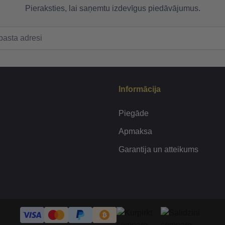
Pieraksties, lai saņemtu izdevīgus piedāvājumus.
Informācija
Piegāde
Apmaksa
Garantija un atteikums