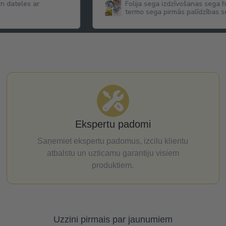
ga hipotermijas sega
True Dates Pistachio Cream dat
as sega 160 cm x 210
krēma garšu
Ekspertu padomi
Saņemiet ekspertu padomus, izcilu klientu
atbalstu un uzticamu garantiju visiem
produktiem.
Uzzini pirmais par jaunumiem