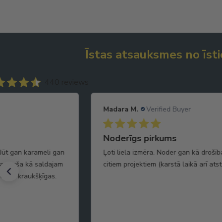
Īstas atsauksmes no īsti
440 reviews
Madara M.
Verified Buyer
Garšīgas
rošības sega gan
Pistāciju garša maiga.
 atstaro siltumu )