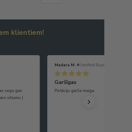
em klientiem!
Madara M.
Verified Buyer
Kolagēns
Patīk sastāvs, garša laba.