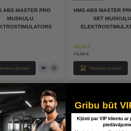
S ABS MASTER PRO
HMS ABS MASTER PR
MUSKUĻU
SET MUSKUĻ
KTROSTIMULATORS
ELEKTROSTIMULA
na
Īpaša Cena
48,04 €
73,90 €
ievienot grozam
Pievienot grozam
-30%
Gribu būt VI
Kļūsti par VIP klientu ar
piedāvājumi