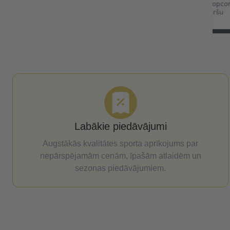
corn dateles ar
Folija sega izdzīvošanas se
šu
termo sega pirmās palīdzīb
cm
Labākie piedāvājumi
Augstākās kvalitātes sporta aprīkojums par
nepārspējamām cenām, īpašām atlaidēm un
sezonas piedāvājumiem.