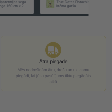
eles ar pistāciju
Iconfit Kolagēns locītavām Joint Co
(dažādas garšas) ar Glikozamīnu,
Hondroitīnu,MSM ,Hialuronskābi u.c
Ātra piegāde
Mēs nodrošinām ātru, drošu un uzticamu
piegādi, lai jūsu pasūtījums tiktu piegādāts
laikā.