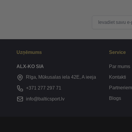
E-pasta adrese
Uzņēmums
Service
ALX-KO SIA
Par mums
Kontakti
Rīga, Mūkusalas iela 42E, A ieeja
Partneriem
+371 277 297 71
Blogs
info@balticsport.lv