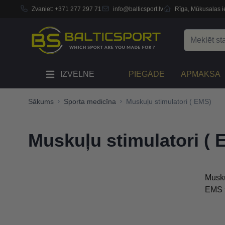
Zvaniet:
+371 277 297 71
info@balticsport.lv
Rīga, Mūkusalas ie
Skip to Content
Search
IZVĒLNE
PIEGĀDE
APMAKSA
Sākums
Sporta medicīna
Muskuļu stimulatori ( EMS)
Muskuļu stimulatori ( 
Musku
EMS t