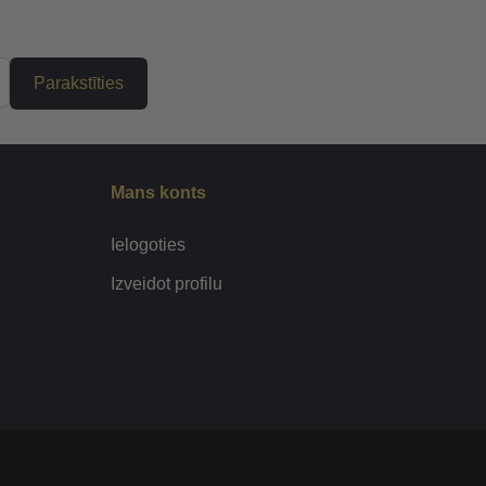
Parakstīties
Mans konts
Ielogoties
Izveidot profilu