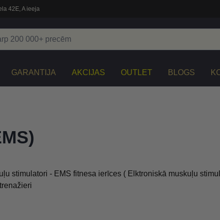
la 42E, A ieeja
GARANTIJA
AKCIJAS
OUTLET
BLOGS
K
EMS)
ļu stimulatori - EMS fitnesa ierīces ( Elktroniskā muskuļu stimul
renažieri