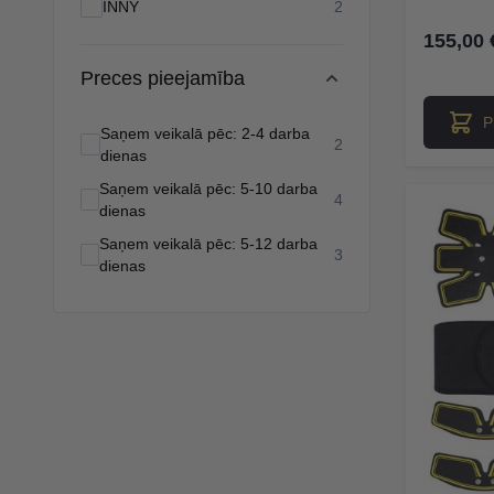
products available
INNY
2
155,00 
Preces pieejamība
P
Saņem veikalā pēc: 2-4 darba
products available
2
dienas
Saņem veikalā pēc: 5-10 darba
products available
4
dienas
Saņem veikalā pēc: 5-12 darba
products available
3
dienas