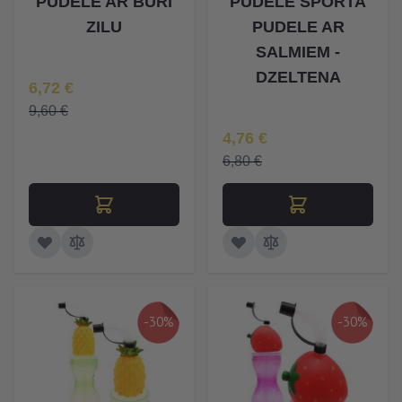
PUDELE AR BŪRI
PUDELE SPORTA
ZILU
PUDELE AR
SALMIEM -
DZELTENA
Īpaša Cena
6,72 €
9,60 €
Īpaša Cena
4,76 €
6,80 €
-30%
-30%