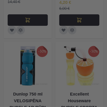
Īpaša Cena
14,40 €
4,20 €
6,00 €
-30%
-30%
Dunlop 750 ml
Excellent
VELOSIPĒNA
Houseware