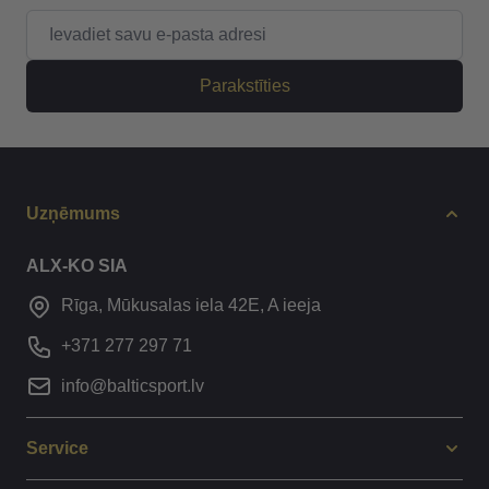
E-pasta adrese
Parakstīties
Uzņēmums
ALX-KO SIA
Rīga, Mūkusalas iela 42E, A ieeja
+371 277 297 71
info@balticsport.lv
Service