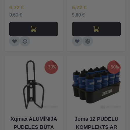
Īpaša Cena
Īpaša Cena
6,72 €
6,72 €
9,60 €
9,60 €
-30%
-30%
Xqmax ALUMĪNIJA
Joma 12 PUDELU
PUDELES BŪTA
KOMPLEKTS AR