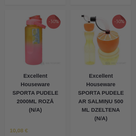
-30%
-30%
Excellent
Excellent
Houseware
Houseware
SPORTA PUDELE
SPORTA PUDELE
2000ML ROZĀ
AR SALMIŅU 500
(N/A)
ML DZELTENA
(N/A)
Īpaša Cena
10,08 €