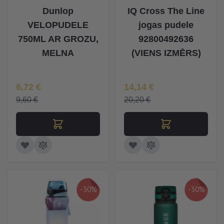
Dunlop
IQ Cross The Line
VELOPUDELE
jogas pudele
750ML AR GROZU,
92800492636
MELNA
(VIENS IZMĒRS)
Īpaša Cena
Īpaša Cena
6,72 €
14,14 €
9,60 €
20,20 €
-30%
-30%