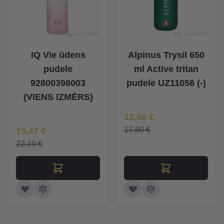
IQ Vie ūdens
Alpinus Trysil 650
pudele
ml Active tritan
92800398003
pudele UZ11056 (-)
(VIENS IZMĒRS)
Īpaša Cena
12,46 €
Īpaša Cena
17,80 €
15,47 €
22,10 €