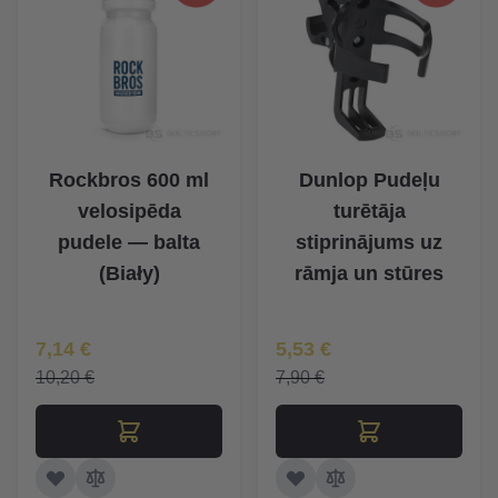
Rockbros 600 ml
Dunlop Pudeļu
velosipēda
turētāja
pudele — balta
stiprinājums uz
(Biały)
rāmja un stūres
Īpaša Cena
Īpaša Cena
7,14 €
5,53 €
10,20 €
7,90 €