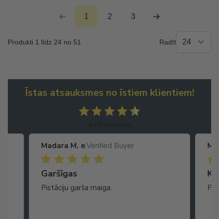
1
2
3
Produkti 1 līdz 24 no 51
Radīt
Īstas atsauksmes no īstiem klientiem!
440 reviews
Madara M.
Verified Buyer
Ma
Garšīgas
Ko
as
Pistāciju garša maiga.
Pat
ikā