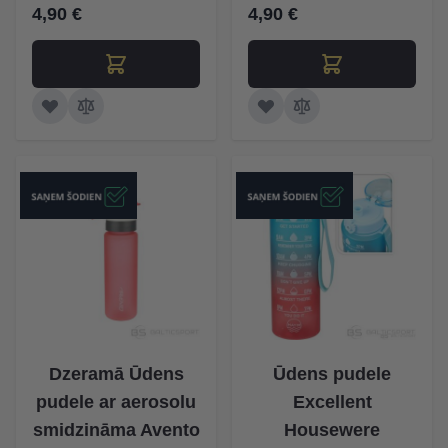
4,90 €
4,90 €
Dzeramā Ūdens
Ūdens pudele
pudele ar aerosolu
Excellent
smidzināma Avento
Housewere