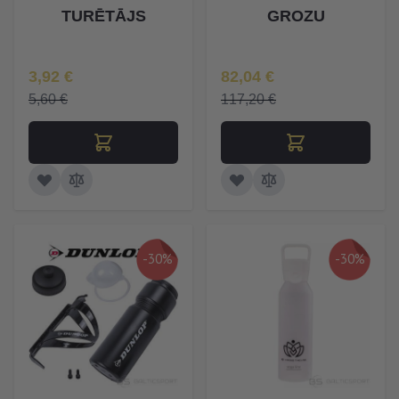
TURĒTĀJS
GROZU
Īpaša Cena
Īpaša Cena
3,92 €
82,04 €
5,60 €
117,20 €
-30%
-30%