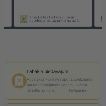
True Dates Pistachio Cream
dateles ar pistāciju krēma garšu
x
Labākie piedāvājumi
Augstākās kvalitātes sporta aprīkojums
par nepārspējamām cenām, īpašām
atlaidēm un sezonas piedāvājumiem.