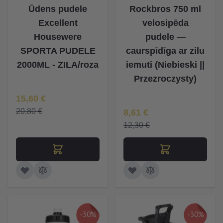
Ūdens pudele
Rockbros 750 ml
Excellent
velosipēda
Housewere
pudele —
SPORTA PUDELE
caurspīdīga ar zilu
2000ML - ZILA/roza
iemuti (Niebieski ||
Przezroczysty)
Īpaša Cena
15,60 €
Īpaša Cena
20,80 €
8,61 €
12,30 €
-30%
-30%