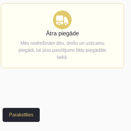
Ātra piegāde
Mēs nodrošinām ātru, drošu un uzticamu
piegādi, lai jūsu pasūtījums tiktu piegādāts
laikā.
Parakstīties