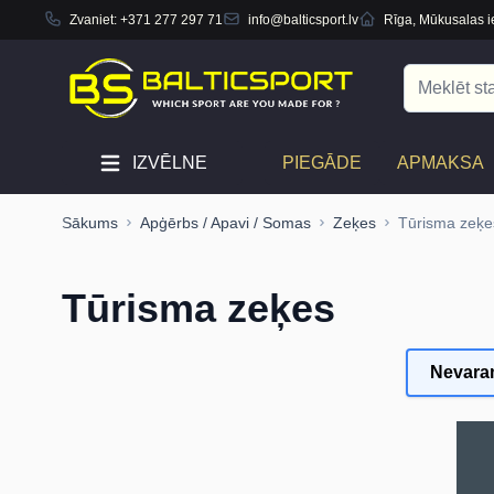
Zvaniet:
+371 277 297 71
info@balticsport.lv
Rīga, Mūkusalas ie
Skip to Content
Search
IZVĒLNE
PIEGĀDE
APMAKSA
Sākums
Apģērbs / Apavi / Somas
Zeķes
Tūrisma zeķe
Tūrisma zeķes
Nevaram