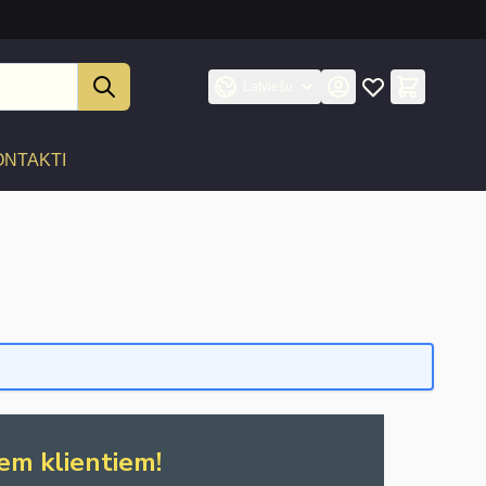
Latviešu
ONTAKTI
em klientiem!