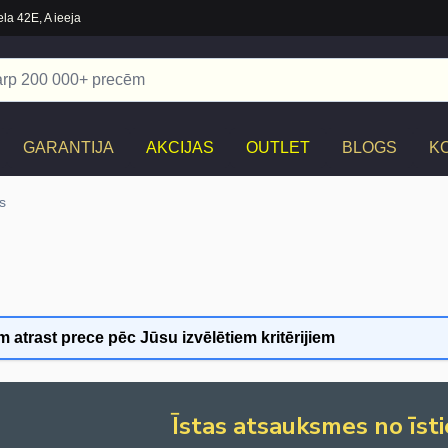
la 42E, A ieeja
GARANTIJA
AKCIJAS
OUTLET
BLOGS
K
s
 atrast prece pēc Jūsu izvēlētiem kritērijiem
Īstas atsauksmes no īsti