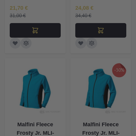
Īpaša Cena
Īpaša Cena
21,70 €
24,08 €
31,00 €
34,40 €
-30%
Malfini Fleece
Malfini Fleece
Frosty Jr. MLI-
Frosty Jr. MLI-