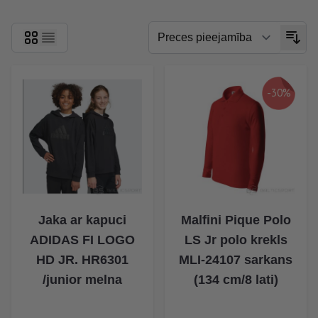
-30%
The price depends on the options chosen on the product p
Jaka ar kapuci
Malfini Pique Polo
ADIDAS FI LOGO
LS Jr polo krekls
HD JR. HR6301
MLI-24107 sarkans
/junior melna
(134 cm/8 lati)