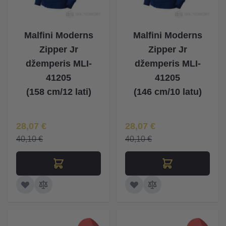
Malfini Moderns
Malfini Moderns
Zipper Jr
Zipper Jr
džemperis MLI-
džemperis MLI-
41205
41205
(158 cm/12 lati)
(146 cm/10 latu)
Īpaša Cena
Īpaša Cena
28,07 €
28,07 €
40,10 €
40,10 €