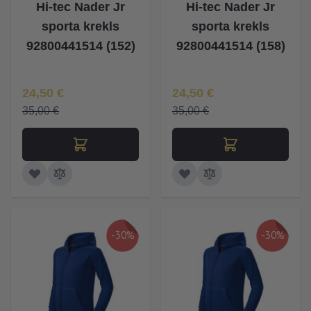
Hi-tec Nader Jr
Hi-tec Nader Jr
sporta krekls
sporta krekls
92800441514 (152)
92800441514 (158)
Īpaša Cena
Īpaša Cena
24,50 €
24,50 €
35,00 €
35,00 €
-30%
-30%