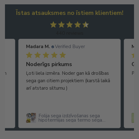
Īstas atsauksmes no īstiem klientiem!
440 reviews
Madara M.
Verified Buyer
Ma
Noderīgs pirkums
Ga
gan
Ļoti liela izmēra. Noder gan kā drošības
Pis
sega gan citiem projektiem (karstā laikā
arī atstaro siltumu )
Folija sega izdzīvošanas sega
hipotermijas sega termo sega
pirmās palīdzības sega 160 cm x
210 cm