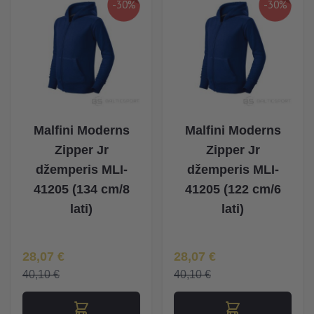
-30%
-30%
Malfini Moderns
Malfini Moderns
Zipper Jr
Zipper Jr
džemperis MLI-
džemperis MLI-
41205 (134 cm/8
41205 (122 cm/6
lati)
lati)
Īpaša Cena
Īpaša Cena
28,07 €
28,07 €
40,10 €
40,10 €