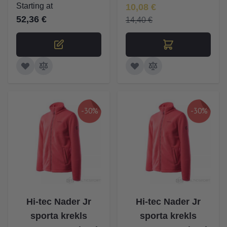
Īpaša Cena
Starting at
10,08 €
52,36 €
14,40 €
-30%
-30%
Hi-tec Nader Jr
Hi-tec Nader Jr
sporta krekls
sporta krekls