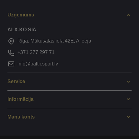
Uzņēmums
ALX-KO SIA
Rīga, Mūkusalas iela 42E, A ieeja
+371 277 297 71
info@balticsport.lv
Service
Informācija
Mans konts