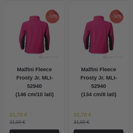
-30%
-30%
Malfini Fleece
Malfini Fleece
Frosty Jr. MLI-
Frosty Jr. MLI-
52940
52940
(146 cm/10 lati)
(134 cm/8 lati)
Īpaša Cena
Īpaša Cena
21,70 €
21,70 €
31,00 €
31,00 €