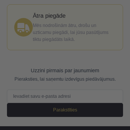
Ātra piegāde
Mēs nodrošinām ātru, drošu un
uzticamu piegādi, lai jūsu pasūtījums
tiktu piegādāts laikā.
Uzzini pirmais par jaunumiem
Pieraksties, lai saņemtu izdevīgus piedāvājumus.
E-pasta adrese
Parakstīties