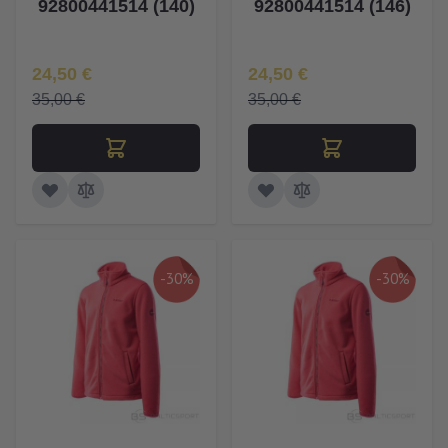
92800441514 (140)
92800441514 (146)
Īpaša Cena
Īpaša Cena
24,50 €
24,50 €
35,00 €
35,00 €
-30%
-30%