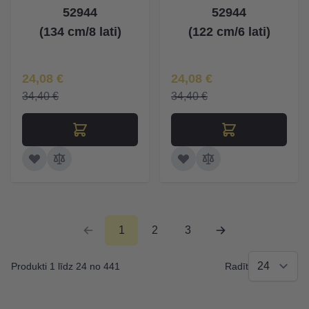
52944
52944
(134 cm/8 lati)
(122 cm/6 lati)
Īpaša Cena
Īpaša Cena
24,08 €
24,08 €
34,40 €
34,40 €
1
2
3
Produkti 1 līdz 24 no 441
Radīt