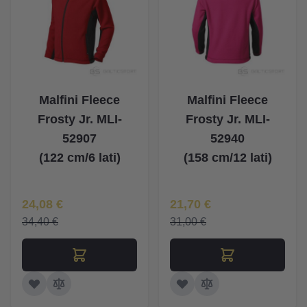
Malfini Fleece
Malfini Fleece
Frosty Jr. MLI-
Frosty Jr. MLI-
52907
52940
(122 cm/6 lati)
(158 cm/12 lati)
Īpaša Cena
Īpaša Cena
24,08 €
21,70 €
34,40 €
31,00 €