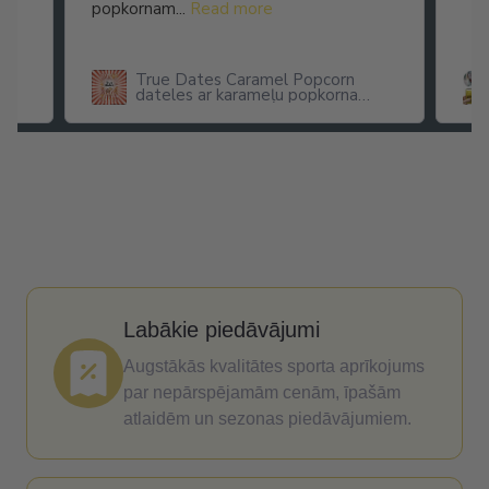
popkornam...
Read more
True Dates Caramel Popcorn
dateles ar karameļu popkorna
garšu
Labākie piedāvājumi
Augstākās kvalitātes sporta aprīkojums
par nepārspējamām cenām, īpašām
atlaidēm un sezonas piedāvājumiem.