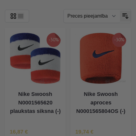
-30%
-30%
Nike Swoosh
Nike Swoosh
N0001565620
aproces
plaukstas siksna (-)
N0001565804OS (-)
Īpaša Cena
Īpaša Cena
16,87 €
19,74 €