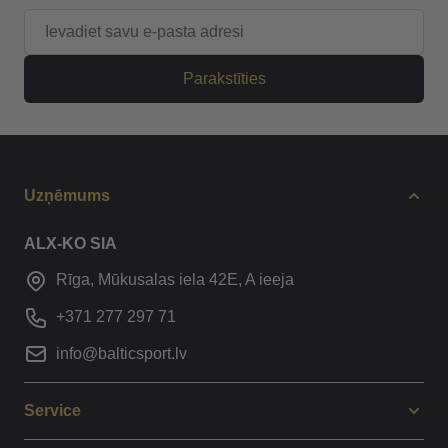
E-pasta adrese
Parakstīties
Uzņēmums
ALX-KO SIA
Rīga, Mūkusalas iela 42E, A ieeja
+371 277 297 71
info@balticsport.lv
Service