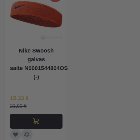
Nike Swoosh
galvas
saite N0001544804OS
(-)
Īpaša Cena
15,33 €
21,90 €