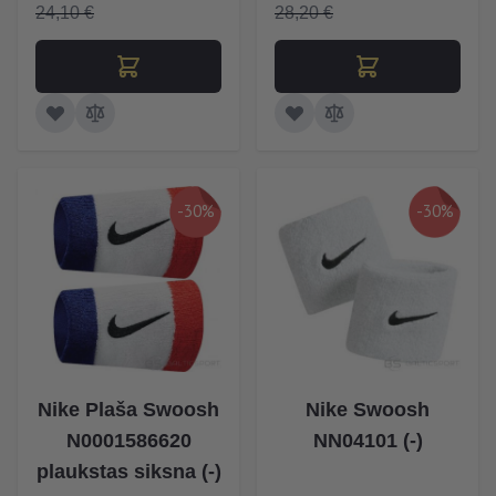
24,10 €
28,20 €
-30%
-30%
Nike Plaša Swoosh
Nike Swoosh
N0001586620
NN04101 (-)
plaukstas siksna (-)