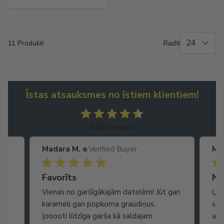
11 Produkti
Radīt
Īstas atsauksmes no īstiem klientiem!
440 reviews
Madara M.
Verified Buyer
Ma
Ātra piegāde. Lieliska apkalpošana.
Favorīts
No
Vienas no garšīgākajām datelēm! Jūt gan
Ļot
karameli gan popkorna graudiņus,
seg
ļooooti līdzīga garša kā saldajam
arī