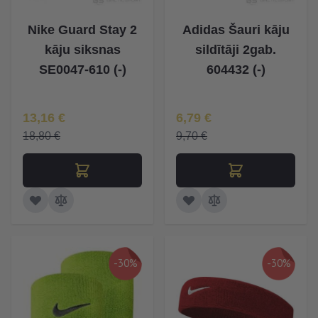
Nike Guard Stay 2
Adidas Šauri kāju
kāju siksnas
sildītāji 2gab.
SE0047-610 (-)
604432 (-)
Īpaša Cena
Īpaša Cena
13,16 €
6,79 €
18,80 €
9,70 €
-30%
-30%