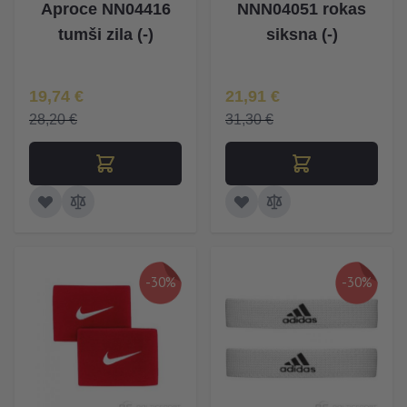
Aproce NN04416
NNN04051 rokas
tumši zila (-)
siksna (-)
Īpaša Cena
Īpaša Cena
19,74 €
21,91 €
28,20 €
31,30 €
-30%
-30%