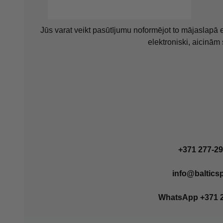
Jūs varat veikt pasūtījumu noformējot to mājaslapā e
elektroniski, aicinām
+371 277-29
info@balticsp
WhatsApp +371 2