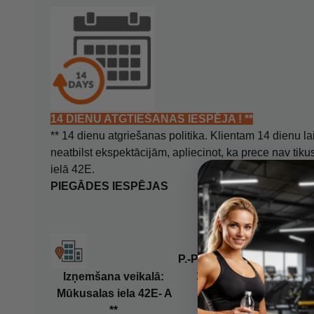
14 DIENU ATGTIEŠANAS IESPĒJA ! **
** 14 dienu atgriešanas politika. Klientam 14 dienu lai
neatbilst ekspektācijām, apliecinot, ka prece nav tik
ielā 42E.
PIEGĀDES IESPĒJAS
P.-Pk. 10.00 -
17.00
Izņemšana veikalā:
Mūkusalas iela 42E- A
**