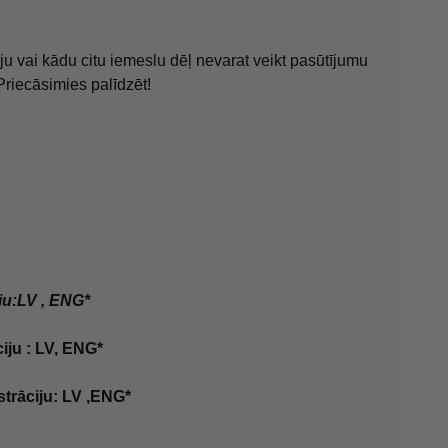
ju vai kādu citu iemeslu dēļ nevarat veikt pasūtījumu
Priecāsimies palīdzēt!
ju:LV , ENG*
iju : LV, ENG*
strāciju: LV ,ENG*