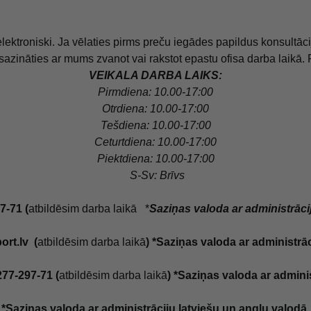
lektroniski. Ja vēlaties pirms preču iegādes papildus konsultāci
 sazināties ar mums zvanot vai rakstot epastu ofisa darba laikā. 
VEIKALA DARBA LAIKS:
Pirmdiena: 10.00-17:00
Otrdiena: 10.00-17:00
Tešdiena: 10.00-17:00
Ceturtdiena: 10.00-17:00
Piektdiena: 10.00-17:00
S-Sv: Brīv
s
7-71 (
atbildēsim darba laikā *
Saziņas valoda ar administrāci
ort.lv (
atbildēsim darba laikā
) *Saziņas valoda ar administrāc
77-297-71 (
atbildēsim darba laikā
) *Saziņas valoda ar admini
*Saziņas valoda ar administrāciju latviešu un angļu valodā.