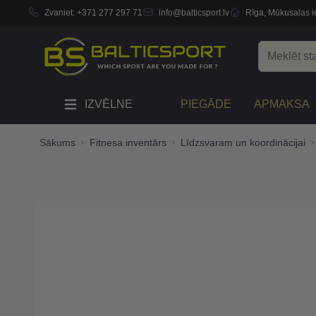
Zvaniet:
+371 277 297 71
info@balticsport.lv
Rīga, Mūkusalas ie
Skip to Content
Search
IZVĒLNE
PIEGĀDE
APMAKSA
Sākums
Fitnesa inventārs
Līdzsvaram un koordinācijai