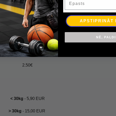
APSTIPRINĀT
2.99€
NĒ, PALD
2.50€
< 30kg
- 5,90 EUR
> 30kg
- 15,00 EUR