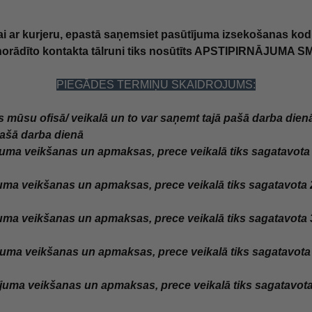
ar kurjeru, epastā saņemsiet pasūtījuma izsekošanas kodu t
rādīto kontakta tālruni tiks nosūtīts APSTIPIRNĀJUMA SM
PIEGĀDES TERMIŅU SKAIDROJUMS:
 mūsu ofisā/ veikalā un to var saņemt tajā pašā darba dienā 
pašā darba dienā
juma veikšanas un apmaksas, prece veikalā tiks sagatavota 1
uma veikšanas un apmaksas, prece veikalā tiks sagatavota 2-
uma veikšanas un apmaksas, prece veikalā tiks sagatavota 3-
juma veikšanas un apmaksas, prece veikalā tiks sagatavota 4
ījuma veikšanas un
apmaksas, prece veikalā tiks sagatavota 