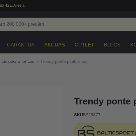
la 42E, A ieeja
GARANTIJA
AKCIJAS
OUTLET
BLOGS
K
Līdzsvara ierīces
Trendy ponte platformas
Trendy ponte 
SKU
BS29877