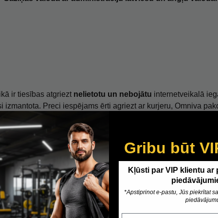
kā ir tiesības atgriezt
nelietotu un nebojātu
internetveikalā ieg
usi izmantota. Preci iespējams ērti agriezt ar kurjeru, Omniva p
Gribu būt VI
Kļūsti par VIP klientu ar
piedāvājumi
BEZMAKSAS
*Apstiprinot e-pastu, Jūs piekrītat
piedāvājum
Epasts