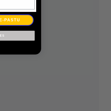
 E-PASTU
IES