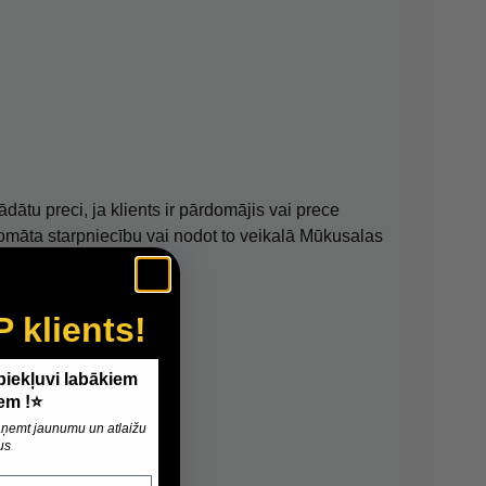
ādātu preci, ja klients ir pārdomājis vai prece
akomāta starpniecību vai nodot to veikalā Mūkusalas
P klients!
 piekļuvi labākiem
em !⭐
 saņemt jaunumu un atlaižu
us