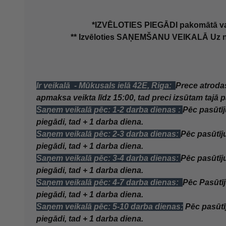
*IZVĒLOTIES PIEGĀDI pakomātā vai 
** Izvēloties SAŅEMŠANU VEIKALĀ Uz no
Ir veikalā
-
Mūkusals ielā 42E, Riga:
Prece atrodas
apmaksa veikta līdz 15:00, tad preci izsūtam tajā 
Saņem veikalā pēc: 1-2 darba dienas :
Pē
c pasūtī
piegādi, tad + 1 darba diena.
Saņem veikalā pēc: 2-3 darba dienas:
Pēc pasūtīj
piegādi, tad + 1 darba diena.
Saņem veikalā pēc: 3-4 darba dienas:
Pēc pasūtīj
piegādi, tad + 1 darba diena.
Saņem veikalā pēc: 4-7 darba dienas:
P
ē
c Pasūtī
piegādi, tad + 1 darba diena.
Saņem veikalā pēc: 5-10 darba dienas:
Pēc pasūt
piegādi, tad + 1 darba diena.