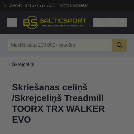
Zvaniet:
+371 277 297 71
info@balticsport.lv
Skip to Content
Search
Skrejceliņi
Skriešanas celiņš
/Skrejceliņš Treadmill
TOORX TRX WALKER
EVO