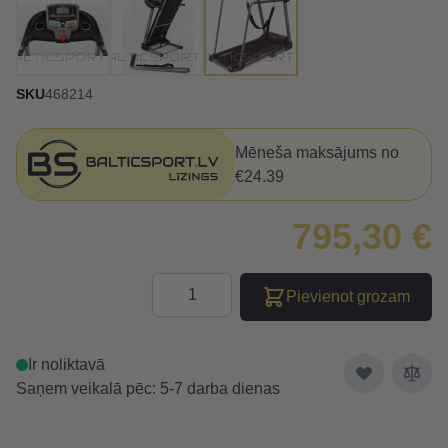
SKU
468214
Mēneša maksājums no
€24.39
795,30 €
Daudzums
Pievienot grozam
Ir noliktavā
Saņem veikalā pēc: 5-7 darba dienas