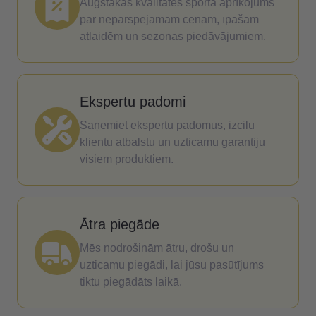
Augstākās kvalitātes sporta aprīkojums
par nepārspējamām cenām, īpašām
atlaidēm un sezonas piedāvājumiem.
Ekspertu padomi
Saņemiet ekspertu padomus, izcilu
klientu atbalstu un uzticamu garantiju
visiem produktiem.
Ātra piegāde
Mēs nodrošinām ātru, drošu un
uzticamu piegādi, lai jūsu pasūtījums
tiktu piegādāts laikā.