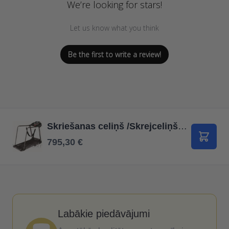
We’re looking for stars!
Let us know what you think
Be the first to write a review!
Skriešanas celiņš /Skrejceliņš Treadmill TOORX TRX WALKER EVO
795,30 €
Pievie
Labākie piedāvājumi