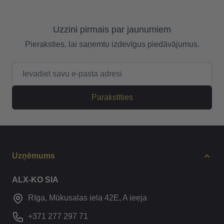
Uzzini pirmais par jaunumiem
Pieraksties, lai saņemtu izdevīgus piedāvājumus.
E-pasta adrese
Parakstīties
Uzņēmums
ALX-KO SIA
Rīga, Mūkusalas iela 42E, A ieeja
+371 277 297 71