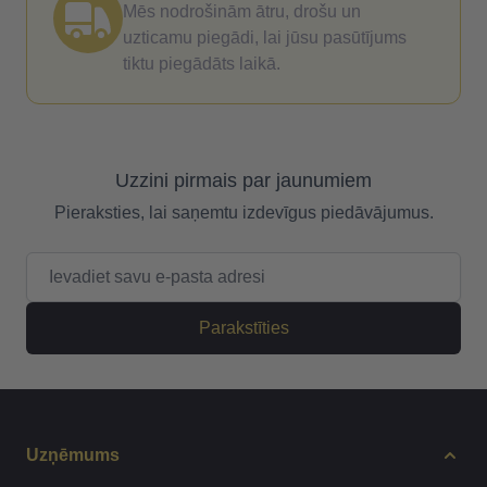
Mēs nodrošinām ātru, drošu un
uzticamu piegādi, lai jūsu pasūtījums
tiktu piegādāts laikā.
Uzzini pirmais par jaunumiem
Pieraksties, lai saņemtu izdevīgus piedāvājumus.
E-pasta adrese
Parakstīties
Uzņēmums