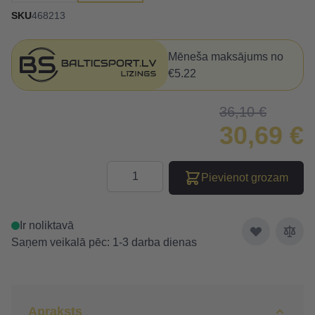
SKU
468213
Mēneša maksājums no
€5.22
36,10 €
30,69 €
Daudzums
Pievienot grozam
Ir noliktavā
Saņem veikalā pēc: 1-3 darba dienas
Apraksts