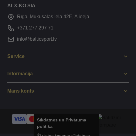
ALX-KO SIA
Rīga, Mūkusalas iela 42E, A ieeja
+371 277 297 71
info@balticsport.lv
Service
Informācija
Mans konts
Sīkdatnes un Privātuma
politika
Šī vietne izmanto sīkdatnes,