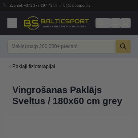
Zvaniet:
+371 277 297 71
info@balticsport.lv
Skip to Content
Search
Paklāji fizioterapijai
Vingrošanas Paklājs
Sveltus / 180x60 cm grey