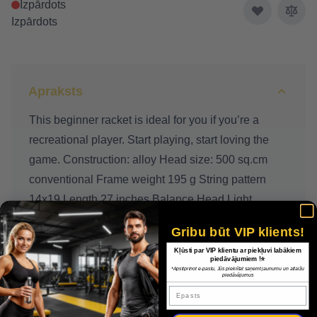
Izpārdots
Izpārdots
Apraksts
This beginner racket is ideal for you if you’re a
recreational player. Start playing, start loving the
game. Construction: alloy Head size: 500 sq.cm
conventional Frame weight 195 g String pattern
14x19 Length 27 inches Balance Head Light
Gribu būt VIP klients!
Kļūsti par VIP klientu ar piekļuvi labākiem
Piegāde
piedāvājumiem !⭐
*Apstiprinot e-pastu, Jūs piekrītat saņemt jaunumu un atlaižu
piedāvājumus
Epasts
Apmaksa