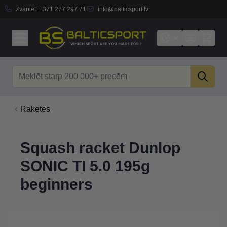
Zvaniet:
+371 277 297 71
info@balticsport.lv
Skip to Content
Search
Raketes
Squash racket Dunlop
SONIC TI 5.0 195g
beginners