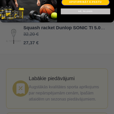
APSTIPRINĀT E-PASTU
Garantija
NĒ, PALDIES
Squash racket Dunlop SONIC TI 5.0 195g beginners
32,20 €
27,37 €
Labākie piedāvājumi
Augstākās kvalitātes sporta aprīkojums
par nepārspējamām cenām, īpašām
atlaidēm un sezonas piedāvājumiem.