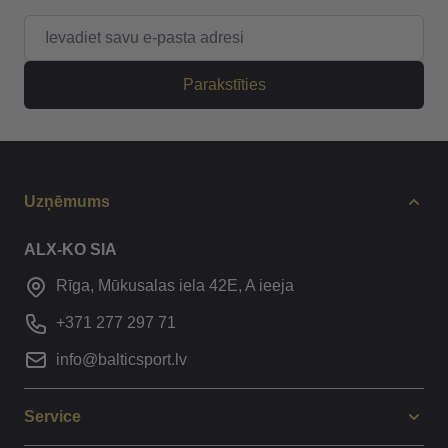
E-pasta adrese
Parakstīties
Uzņēmums
ALX-KO SIA
Rīga, Mūkusalas iela 42E, A ieeja
+371 277 297 71
info@balticsport.lv
Service