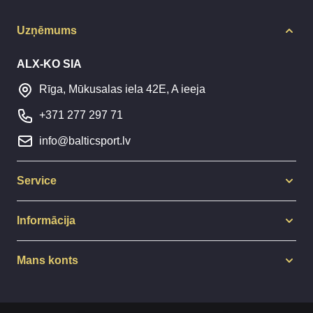
Uzņēmums
ALX-KO SIA
Rīga, Mūkusalas iela 42E, A ieeja
+371 277 297 71
info@balticsport.lv
Service
Informācija
Mans konts