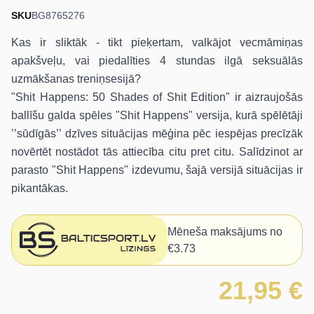
SKU
BG8765276
Kas ir sliktāk - tikt pieķertam, valkājot vecmāmiņas
apakšveļu, vai piedalīties 4 stundas ilgā seksuālās
uzmākšanas treniņsesijā?
"Shit Happens: 50 Shades of Shit Edition" ir aizraujošās
ballīšu galda spēles "Shit Happens" versija, kurā spēlētāji
’’sūdīgās’’ dzīves situācijas mēģina pēc iespējas precīzāk
novērtēt nostādot tās attiecība citu pret citu. Salīdzinot ar
parasto "Shit Happens" izdevumu, šajā versijā situācijas ir
pikantākas.
Mēneša maksājums no
€3.73
21,95 €