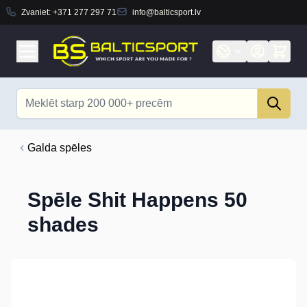
Zvaniet:
+371 277 297 71
info@balticsport.lv
Skip to Content
Search
Galda spēles
Spēle Shit Happens 50
shades