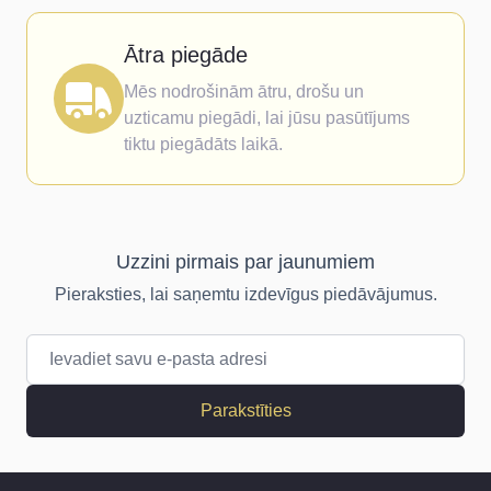
Ātra piegāde
Mēs nodrošinām ātru, drošu un
uzticamu piegādi, lai jūsu pasūtījums
tiktu piegādāts laikā.
Uzzini pirmais par jaunumiem
Pieraksties, lai saņemtu izdevīgus piedāvājumus.
E-pasta adrese
Parakstīties