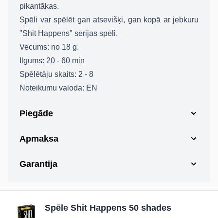
pikantākas.
Spēli var spēlēt gan atsevišķi, gan kopā ar jebkuru
Gribu būt VIP klients!
"Shit Happens" sērijas spēli.
Kļūsti par VIP klientu ar piekļuvi labākiem
piedāvājumiem !⭐
Vecums:
no 18 g.
*Apstiprinot e-pastu, Jūs piekrītat saņemt jaunumu un atlaižu
piedāvājumus
Ilgums:
20 - 60 min
Epasts
Spēlētāju skaits:
2 - 8
Noteikumu valoda:
EN
APSTIPRINĀT E-PASTU
NĒ, PALDIES
Piegāde
Apmaksa
Garantija
Spēle Shit Happens 50 shades