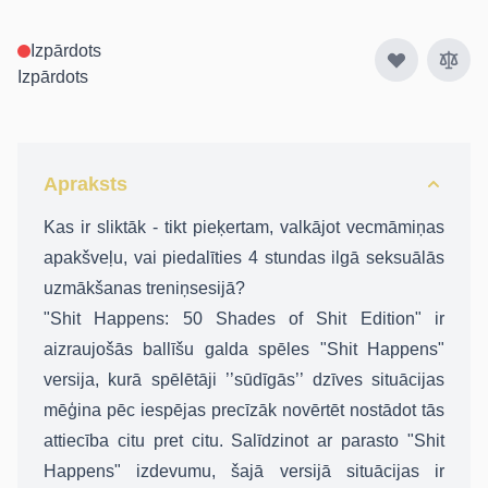
Izpārdots
Izpārdots
Apraksts
Kas ir sliktāk - tikt pieķertam, valkājot vecmāmiņas
apakšveļu, vai piedalīties 4 stundas ilgā seksuālās
uzmākšanas treniņsesijā?
"Shit Happens: 50 Shades of Shit Edition" ir
aizraujošās ballīšu galda spēles "Shit Happens"
versija, kurā spēlētāji ’’sūdīgās’’ dzīves situācijas
mēģina pēc iespējas precīzāk novērtēt nostādot tās
attiecība citu pret citu. Salīdzinot ar parasto "Shit
Happens" izdevumu, šajā versijā situācijas ir