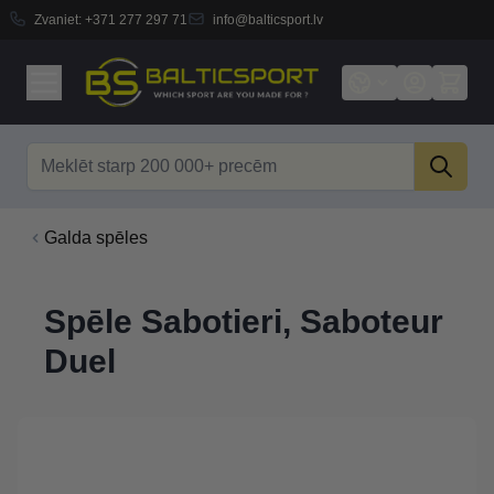
Zvaniet:
+371 277 297 71
info@balticsport.lv
Skip to Content
Search
Galda spēles
Spēle Sabotieri, Saboteur
Duel