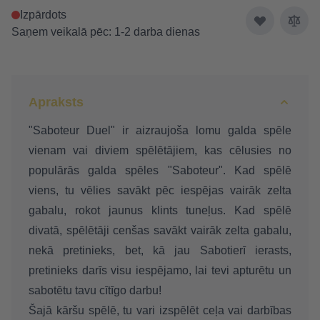
Izpārdots
Saņem veikalā pēc: 1-2 darba dienas
Apraksts
"Saboteur Duel"
ir aizraujoša lomu galda spēle
vienam vai diviem spēlētājiem, kas cēlusies no
populārās galda spēles "Saboteur"
. Kad spēlē
viens, tu vēlies savākt pēc iespējas vairāk zelta
gabalu, rokot jaunus klints tuneļus. Kad spēlē
divatā, spēlētāji cenšas savākt vairāk zelta gabalu,
nekā pretinieks, bet, kā jau Sabotierī ierasts,
pretinieks darīs visu iespējamo, lai tevi apturētu un
sabotētu tavu cītīgo darbu!
Šajā kāršu spēlē, tu vari izspēlēt ceļa vai darbības