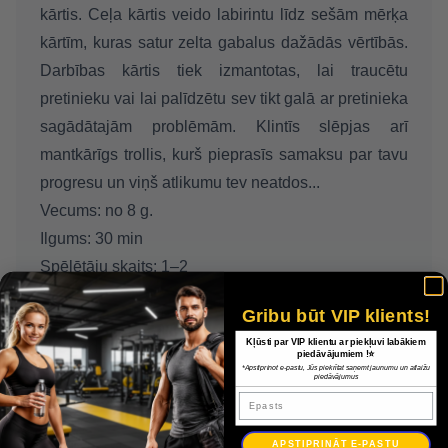
kārtis. Ceļa kārtis veido labirintu līdz sešām mērķa
kārtīm, kuras satur zelta gabalus dažādās vērtībās.
Darbības kārtis tiek izmantotas, lai traucētu
pretinieku vai lai palīdzētu sev tikt galā ar pretinieka
sagādātajām problēmām. Klintīs slēpjas arī
mantkārīgs trollis, kurš pieprasīs samaksu par tavu
progresu un viņš atlikumu tev neatdos...
Vecums:
no 8 g.
Ilgums:
30 min
Spēlētāju skaits:
1–2
Noteikumu valoda:
LV, RU, LT, EE
Gribu būt VIP klients!
Kļūsti par VIP klientu ar piekļuvi labākiem
Piegāde
piedāvājumiem !⭐
*Apstiprinot e-pastu, Jūs piekrītat saņemt jaunumu un atlaižu
piedāvājumus
Apmaksa
Epasts
APSTIPRINĀT E-PASTU