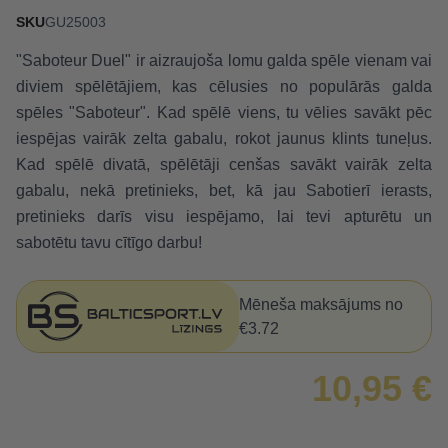
SKU
GU25003
"Saboteur Duel"
ir aizraujoša lomu galda spēle vienam vai
diviem spēlētājiem, kas cēlusies no populārās galda
spēles "Saboteur"
. Kad spēlē viens, tu vēlies savākt pēc
iespējas vairāk zelta gabalu, rokot jaunus klints tuneļus.
Kad spēlē divatā, spēlētāji cenšas savākt vairāk zelta
gabalu, nekā pretinieks, bet, kā jau Sabotierī ierasts,
pretinieks darīs visu iespējamo, lai tevi apturētu un
sabotētu tavu cītīgo darbu!
Mēneša maksājums no
€3.72
10,95 €