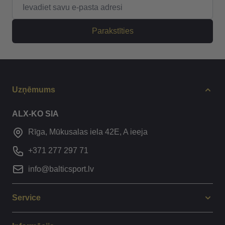
E-pasta adrese
Parakstīties
Uzņēmums
ALX-KO SIA
Rīga, Mūkusalas iela 42E, A ieeja
+371 277 297 71
info@balticsport.lv
Service