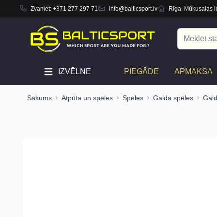
Zvaniet:
+371 277 297 71
info@balticsport.lv
Rīga, Mūkusalas ie
Skip to Content
Search
IZVĒLNE
PIEGĀDE
APMAKSA
Sākums
Atpūta un spēles
Spēles
Galda spēles
Gald