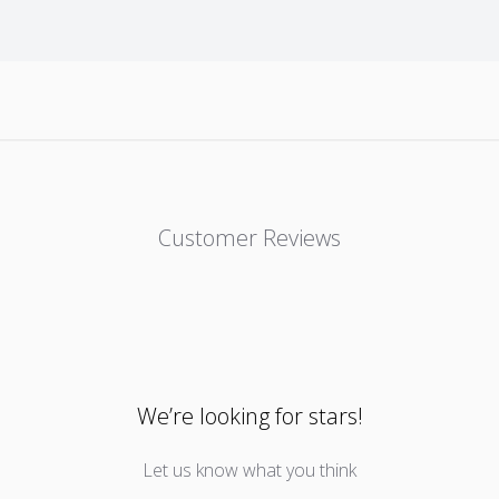
piedāvājumi
*Apstiprinot e-pastu, Jūs piekrītat
piedāvājum
Epasts
APSTIPRINĀT
Customer Reviews
NĒ, PALD
We’re looking for stars!
Let us know what you think