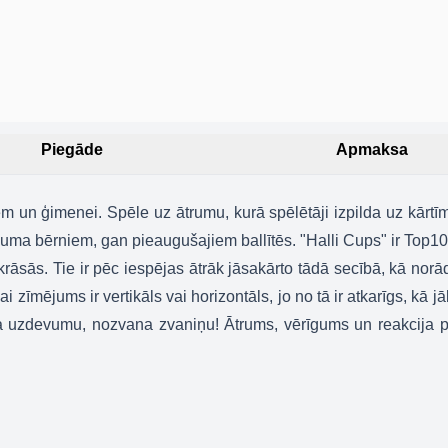
Piegāde
Apmaksa
em un ģimenei. Spēle uz ātrumu, kurā spēlētāji izpilda uz kārtī
cuma bērniem, gan pieaugušajiem ballītēs. "Halli Cups" ir Top1
āsās. Tie ir pēc iespējas ātrāk jāsakārto tādā secībā, kā norād
vai zīmējums ir vertikāls vai horizontāls, jo no tā ir atkarīgs, kā j
lda uzdevumu, nozvana zvaniņu! Ātrums, vērīgums un reakcija p
Gribu būt VI
Kļūsti par VIP klientu ar