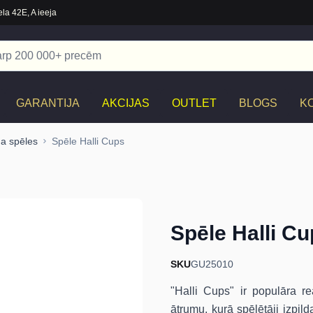
la 42E, A ieeja
GARANTIJA
AKCIJAS
OUTLET
BLOGS
K
a spēles
Spēle Halli Cups
Spēle Halli C
SKU
GU25010
"Halli Cups" ir populāra r
ātrumu, kurā spēlētāji izpil