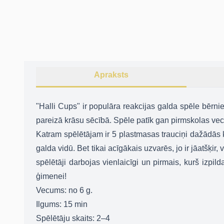
Apraksts
"Halli Cups" ir populāra reakcijas galda spēle bērni
pareizā krāsu sēcībā. Spēle patīk gan pirmskolas ve
Katram spēlētājam ir 5 plastmasas trauciņi dažādās kr
galda vidū. Bet tikai acīgākais uzvarēs, jo ir jāatšķir, 
spēlētāji darbojas vienlaicīgi un pirmais, kurš izpi
ģimenei!
Vecums:
no 6 g.
Ilgums:
15 min
Spēlētāju skaits:
2–4