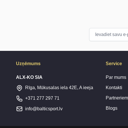
E-pasta adrese
Uzņēmums
Service
ALX-KO SIA
Par mums
Kontakti
Rīga, Mūkusalas iela 42E, A ieeja
Partneriem
+371 277 297 71
Blogs
info@balticsport.lv