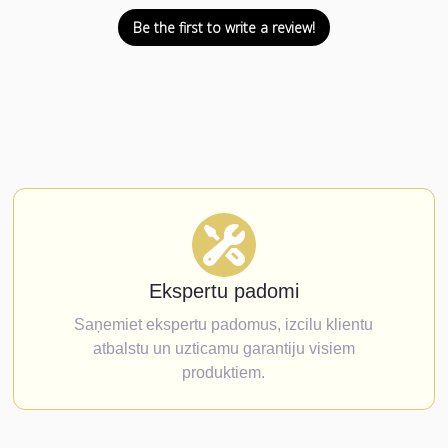
Be the first to write a review!
Ekspertu padomi
Saņemiet ekspertu padomus, izcilu klientu
atbalstu un uzticamu garantiju visiem
produktiem.