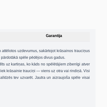
Garantija
m attēlotos uzdevumus, sakārtojot krāsainos trauciņus
0 pārdotākā spēle pēdējos divus gadus.
īts uz kartiņas, ko kāds no spēlētājiem zibenīgi atver
āliek krāsainie trauciņi — viens uz otra vai rindiņā. Visi
alīdzēs tev uzvarēt. Jautra un aizraujoša spēle visai
P klients!
 piekļuvi labākiem