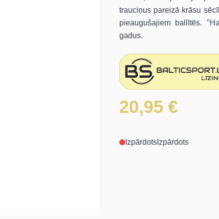
trauciņus pareizā krāsu sēc
pieaugušajiem ballītēs. "H
gadus.
20,95 €
Izpārdots
Izpārdots