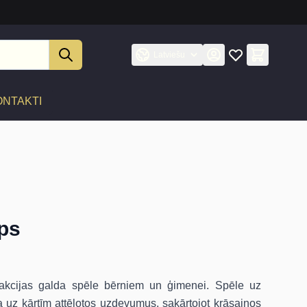
Latviešu
ONTAKTI
ups
eakcijas galda spēle bērniem un ģimenei. Spēle uz
da uz kārtīm attēlotos uzdevumus, sakārtojot krāsainos