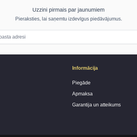
Uzzini pirmais par jaunumiem
Pieraksties, lai saņemtu izdevīgus piedāvājumus.
Informācija
Piegāde
Apmaksa
Garantija un atteikums