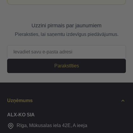
Uzzini pirmais par jaunumiem
Pieraksties, lai saņemtu izdevīgus piedāvājumus.
E-pasta adrese
Parakstīties
Uzņēmums
ALX-KO SIA
Rīga, Mūkusalas iela 42E, A ieeja