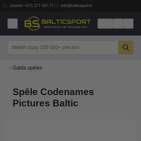
Zvaniet:
+371 277 297 71
info@balticsport.lv
Skip to Content
Search
Galda spēles
Spēle Codenames
Pictures Baltic