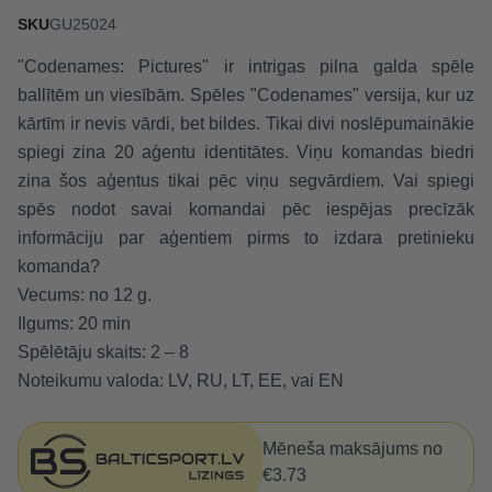
SKU
GU25024
"Codenames: Pictures" ir intrigas pilna galda spēle
ballītēm un viesībām. Spēles "Codenames" versija, kur uz
kārtīm ir nevis vārdi, bet bildes. Tikai divi noslēpumainākie
spiegi zina 20 aģentu identitātes. Viņu komandas biedri
zina šos aģentus tikai pēc viņu segvārdiem. Vai spiegi
spēs nodot savai komandai pēc iespējas precīzāk
informāciju par aģentiem pirms to izdara pretinieku
komanda?
Vecums: no 12 g.
Ilgums: 20 min
Spēlētāju skaits: 2 – 8
Noteikumu valoda: LV, RU, LT, EE, vai EN
Mēneša maksājums no
€3.73