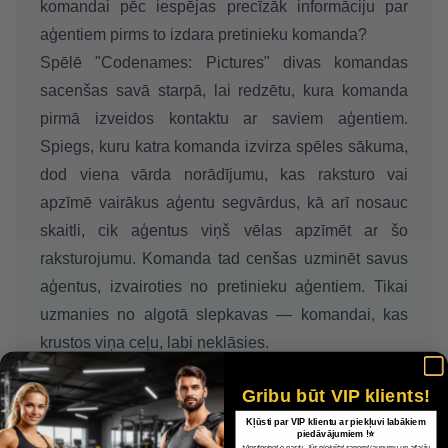
komandai pēc iespējas precīzāk informāciju par
aģentiem pirms to izdara pretinieku komanda?
Spēlē "Codenames: Pictures" divas komandas
sacenšas savā starpā, lai redzētu, kura komanda
pirmā izveidos kontaktu ar saviem aģentiem.
Spiegs, kuru katra komanda izvirza spēles sākuma,
dod viena vārda norādījumu, kas raksturo vai
apzīmē vairākus aģentu segvārdus, kā arī nosauc
skaitli, cik aģentus viņš vēlas apzīmēt ar šo
raksturojumu. Komanda tad cenšas uzminēt savus
aģentus, izvairoties no pretinieku aģentiem. Tikai
uzmanies no algotā slepkavas — komandai, kas
krustos viņa ceļu, labi neklāsies.
Vecums:
no 12 g.
Gribu būt VIP klients!
Ilgums:
20 min
Kļūsti par VIP klientu ar piekļuvi labākiem
Spēlētāju skaits:
2 – 8
piedāvājumiem !⭐
*Apstiprinot e-pastu, Jūs piekrītat saņemt jaunumu un atlaižu