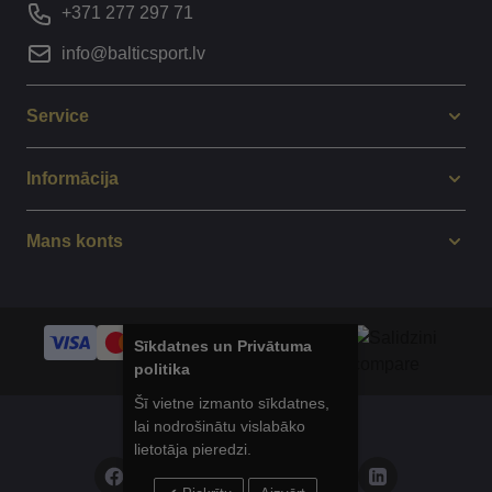
+371 277 297 71
info@balticsport.lv
Service
Informācija
Mans konts
Sīkdatnes un Privātuma
politika
Šī vietne izmanto sīkdatnes,
lai nodrošinātu vislabāko
© 2014 - 2025 Balticsport.lv
lietotāja pieredzi.