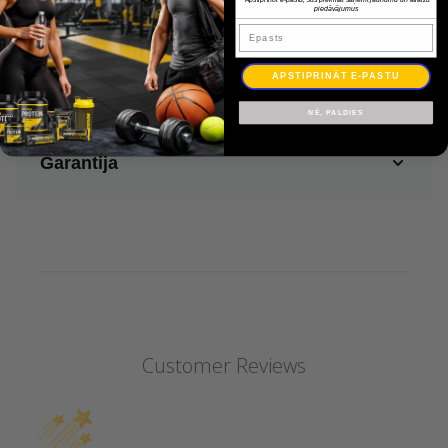
Noteikumu valoda:
LV, RU, LT, EE, vai EN
piedāvājumus
Epasts
Piegāde
APSTIPRINĀT E-PASTU
Apmaksa
NĒ, PALDIES
Garantija
Customer Reviews