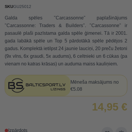
SKU
GU25012
Galda spēles "Carcassonne" paplašinājums
"Carcassonne: Traders & Builders". "Carcassonne" ir
pasaulē plaši pazīstama galda spēle ģimenei. Tā ir 2001.
gada labākā spēle un Top 5 pārdotākā spēle pēdējos 2
gadus. Komplektā ietilpst 24 jaunie lauciņi, 20 preču žetoni
(9x vīns, 6x graudi, 5x audums), 6 celtnieki un 6 cūkas (pa
vienam no katras krāsas) un auduma maiss kauliņiem.
Mēneša maksājums no
€5.08
14,95 €
Izpārdots