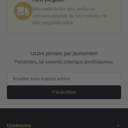
Mēs nodrošinām ātru, drošu un
uzticamu piegādi, lai jūsu pasūtījums
tiktu piegādāts laikā.
Uzzini pirmais par jaunumiem
Pieraksties, lai saņemtu izdevīgus piedāvājumus.
E-pasta adrese
Parakstīties
Uzņēmums