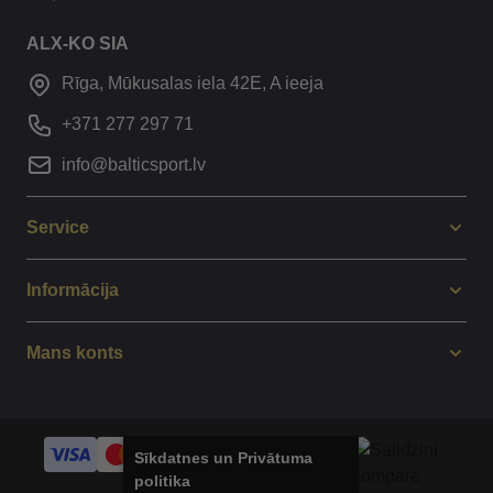
ALX-KO SIA
Rīga, Mūkusalas iela 42E, A ieeja
+371 277 297 71
info@balticsport.lv
Service
Informācija
Mans konts
Sīkdatnes un Privātuma
politika