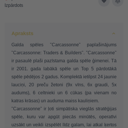
Izpārdots
Apraksts
Galda spēles "Carcassonne" paplašinājums
"Carcassonne: Traders & Builders". "Carcassonne"
ir pasaulē plaši pazīstama galda spēle ģimenei. Tā
ir 2001. gada labākā spēle un Top 5 pārdotākā
spēle pēdējos 2 gadus. Komplektā ietilpst 24 jaunie
lauciņi, 20 preču žetoni (9x vīns, 6x graudi, 5x
audums), 6 celtnieki un 6 cūkas (pa vienam no
katras krāsas) un auduma maiss kauliņiem.
"Carcassonne" ir ļoti simpātiska vieglās stratēģijas
spēle, kuru var apgūt piecās minūtēs, operatīvi
uzsākt un veikli izspēlēt līdz galam, lai atkal ķertos