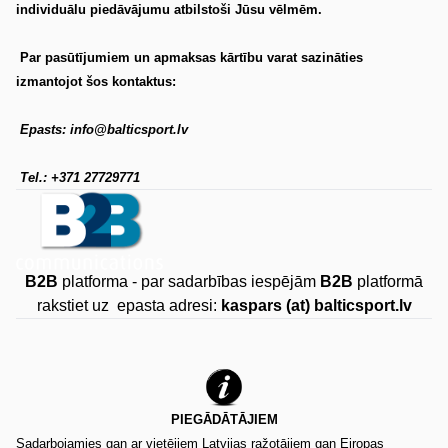
individuālu piedāvājumu atbilstoši Jūsu vēlmēm.
Par pasūtījumiem un apmaksas kārtību varat sazināties
izmantojot šos kontaktus:
Epasts: info@balticsport.lv
Tel.: +371 27729771
B2B
platforma - par sadarbības iespējām
B2B
platformā
rakstiet uz epasta adresi:
kaspars (at) balticsport.lv
PIEGĀDĀTĀJIEM
Sadarbojamies gan ar vietējiem Latvijas ražotājiem gan Eiropas