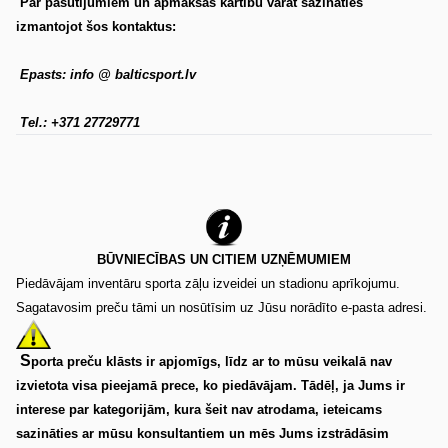
Par pasūtījumiem un apmaksas kārtību varat sazināties
izmantojot šos kontaktus:
Epasts: info @ balticsport.lv
Tel.: +371 27729771
BŪVNIECĪBAS UN CITIEM UZŅĒMUMIEM
Piedāvājam inventāru sporta zāļu izveidei un stadionu aprīkojumu.
Sagatavosim preču tāmi un nosūtīsim uz Jūsu norādīto e-pasta adresi.
S
porta preču klāsts ir apjomīgs, līdz ar to mūsu veikalā nav
izvietota visa pieejamā prece, ko piedāvājam. Tādēļ, ja Jums ir
interese par kategorijām, kura šeit nav atrodama, ieteicams
sazināties ar mūsu konsultantiem un mēs Jums izstrādāsim