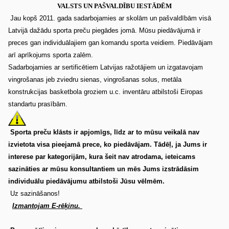
VALSTS UN PAŠVALDĪBU IESTĀDĒM
Jau kopš 2011. gada sadarbojamies ar skolām un pašvaldībām visā
Latvijā dažādu sporta preču piegādes jomā. Mūsu piedāvājumā ir
preces gan individuālajiem gan komandu sporta veidiem. Piedāvājam
arī aprīkojums sporta zalēm.
Sadarbojamies ar sertificētiem Latvijas ražotājiem un izgatavojam
vingrošanas jeb zviedru sienas, vingrošanas solus, metāla
konstrukcijas basketbola groziem u.c. inventāru atbilstoši Eiropas
standartu prasībām.
Sporta preču klāsts ir apjomīgs, līdz ar to mūsu veikalā nav
izvietota visa pieejamā prece, ko piedāvājam. Tādēļ, ja Jums ir
interese par kategorijām, kura šeit nav atrodama, ieteicams
sazināties ar mūsu konsultantiem un mēs Jums izstrādāsim
individuālu piedāvājumu atbilstoši Jūsu vēlmēm.
Uz sazināšanos!
Izmantojam E-rēķinu.