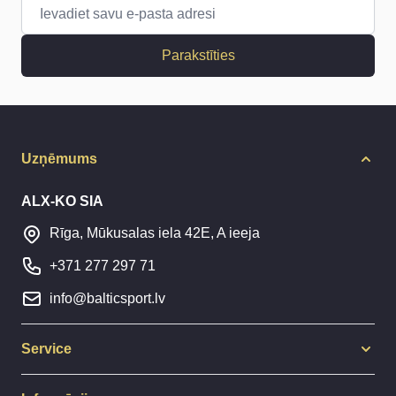
E-pasta adrese
Parakstīties
Uzņēmums
ALX-KO SIA
Rīga, Mūkusalas iela 42E, A ieeja
+371 277 297 71
info@balticsport.lv
Service