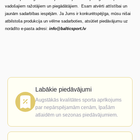
vadošajiem ražotājiem un piegādātājiem. Esam atvērti attīstībai un
jaunām sadarbības iespējām. Ja Jums ir konkurētspējīga, mūsu nišai
atbilstoša produkcija un vēlme sadarboties, atsūtiet piedāvājumu uz
norādīto e-pasta adresi:
info@balticsport.lv
Labākie piedāvājumi
Augstākās kvalitātes sporta aprīkojums
par nepārspējamām cenām, īpašām
atlaidēm un sezonas piedāvājumiem.