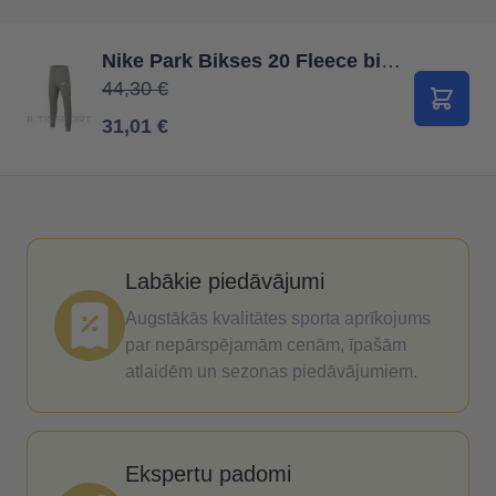
Nike Park Bikses 20 Fleece bikses Junior CW6906 071 / Pelēka / XL (158-170cm)
44,30 €
Pievie
31,01 €
Labākie piedāvājumi
Augstākās kvalitātes sporta aprīkojums
par nepārspējamām cenām, īpašām
atlaidēm un sezonas piedāvājumiem.
Ekspertu padomi