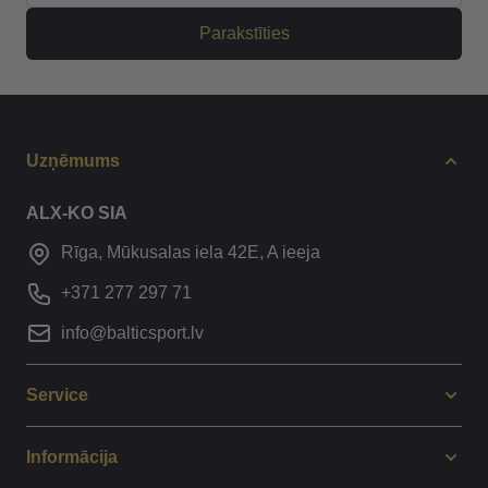
Parakstīties
Uzņēmums
ALX-KO SIA
Rīga, Mūkusalas iela 42E, A ieeja
+371 277 297 71
info@balticsport.lv
Service
Informācija