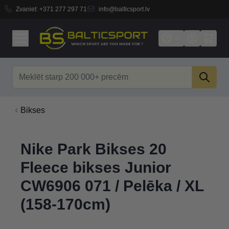
Zvaniet:
+371 277 297 71
info@balticsport.lv
Skip to Content
Search
Bikses
Nike Park Bikses 20
Fleece bikses Junior
CW6906 071 / Pelēka / XL
(158-170cm)