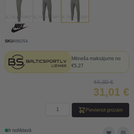
SKU
488254
Mēneša maksājums no
€5.27
44,30 €
31,01 €
Daudzums
Pievienot grozam
Ir noliktavā