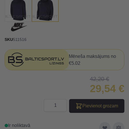
SKU
511516
Mēneša maksājums no
€5.02
42,20 €
29,54 €
Daudzums
Pievienot grozam
Ir noliktavā