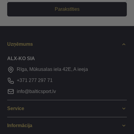
Parakstīties
Uzņēmums
ALX-KO SIA
Rīga, Mūkusalas iela 42E, A ieeja
+371 277 297 71
info@balticsport.lv
Service
Informācija