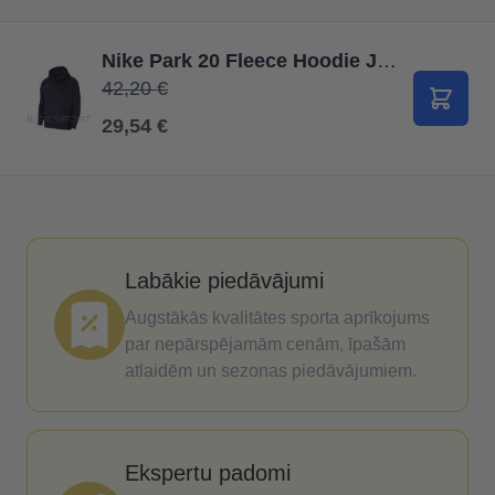
Nike Park 20 Fleece Hoodie Junior CW6896 451 / Jūras zila / XS (122-128cm)
42,20 €
Pievie
29,54 €
Labākie piedāvājumi
Augstākās kvalitātes sporta aprīkojums
par nepārspējamām cenām, īpašām
atlaidēm un sezonas piedāvājumiem.
Ekspertu padomi