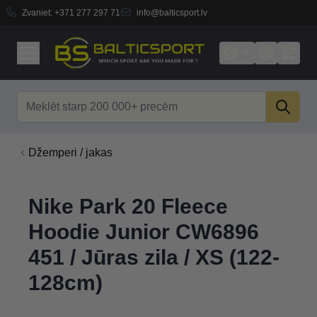
Zvaniet:
+371 277 297 71
info@balticsport.lv
Skip to Content
Search
Džemperi / jakas
Nike Park 20 Fleece
Hoodie Junior CW6896
451 / Jūras zila / XS (122-
128cm)