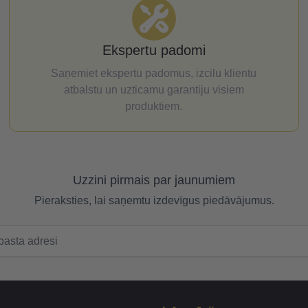
Ekspertu padomi
Saņemiet ekspertu padomus, izcilu klientu
atbalstu un uzticamu garantiju visiem
produktiem.
Uzzini pirmais par jaunumiem
Pieraksties, lai saņemtu izdevīgus piedāvājumus.