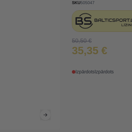
SKU
505047
50,50 €
35,35 €
Izpārdots
Izpārdots