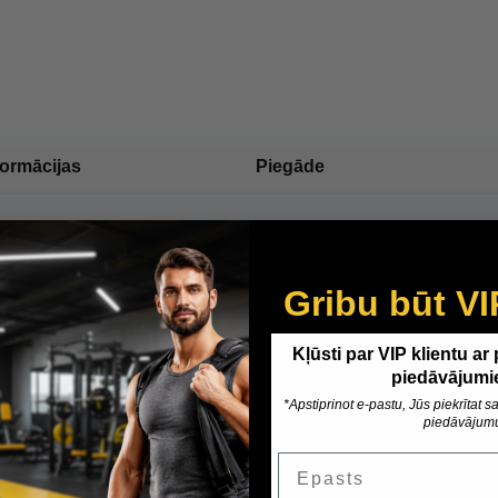
formācijas
Piegāde
Gribu būt VI
Kļūsti par VIP klientu ar
piedāvājumi
*Apstiprinot e-pastu, Jūs piekrītat
piedāvājum
Epasts
Customer Reviews