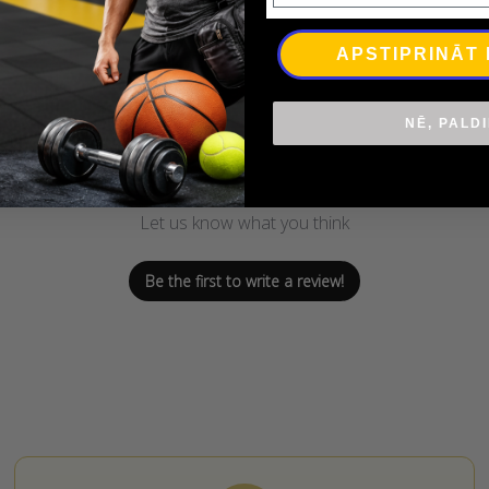
APSTIPRINĀT
NĒ, PALD
We’re looking for stars!
Let us know what you think
Be the first to write a review!