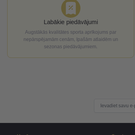
Labākie piedāvājumi
Augstākās kvalitātes sporta aprīkojums par
nepārspējamām cenām, īpašām atlaidēm un
sezonas piedāvājumiem.
E-pasta adrese