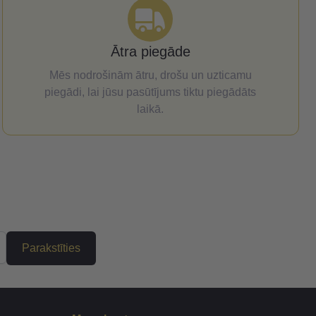
Ātra piegāde
Mēs nodrošinām ātru, drošu un uzticamu
piegādi, lai jūsu pasūtījums tiktu piegādāts
laikā.
Parakstīties