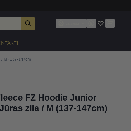
Latviešu
ONTAKTI
a / M (137-147cm)
Fleece FZ Hoodie Junior
Jūras zila / M (137-147cm)