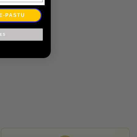
 E-PASTU
IES