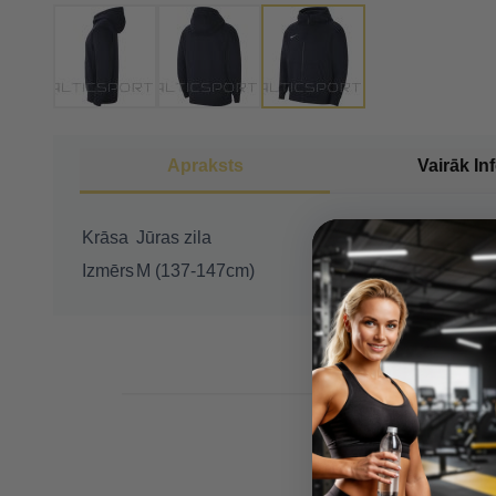
Apraksts
Vairāk In
Krāsa
Jūras zila
Izmērs
M (137-147cm)