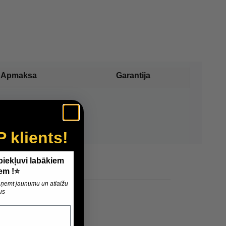
Apmaksa
Garantija
P klients!
 piekļuvi labākiem
em !⭐
 saņemt jaunumu un atlaižu
us