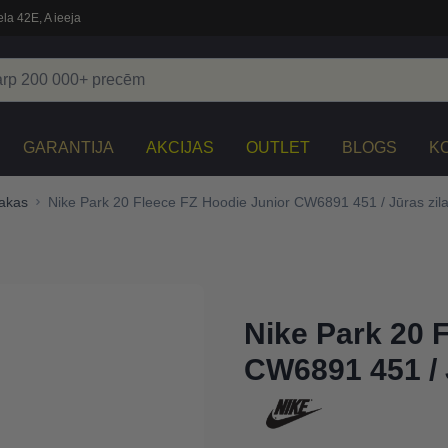
la 42E, A ieeja
GARANTIJA
AKCIJAS
OUTLET
BLOGS
K
jakas
Nike Park 20 Fleece FZ Hoodie Junior CW6891 451 / Jūras zil
Nike Park 20 
CW6891 451 / 