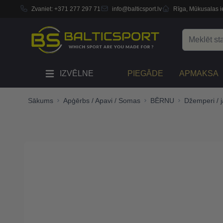
Zvaniet:
+371 277 297 71
info@balticsport.lv
Rīga, Mūkusalas ie
Skip to Content
Search
IZVĒLNE
PIEGĀDE
APMAKSA
Sākums
Apģērbs / Apavi / Somas
BĒRNU
Džemperi / 