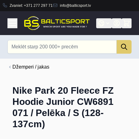
Zvaniet:
+371 277 297 71
info@balticsport.lv
Skip to Content
Search
Džemperi / jakas
Nike Park 20 Fleece FZ
Hoodie Junior CW6891
071 / Pelēka / S (128-
137cm)