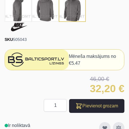
SKU
505043
Mēneša maksājums no
€5.47
46,00 €
32,20 €
Daudzums
Pievienot grozam
Ir noliktavā