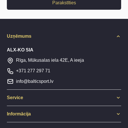
Parakstīties
Uzņēmums
ALX-KO SIA
Rīga, Mūkusalas iela 42E, A ieeja
+371 277 297 71
info@balticsport.lv
Service
Informācija