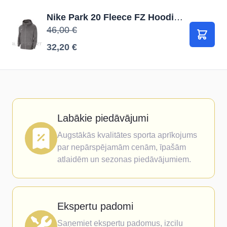
Nike Park 20 Fleece FZ Hoodie Junior CW6891 071 / Pelēka / S (128-137cm)
46,00 €
Pievie
32,20 €
Labākie piedāvājumi
Augstākās kvalitātes sporta aprīkojums
par nepārspējamām cenām, īpašām
atlaidēm un sezonas piedāvājumiem.
Ekspertu padomi
Saņemiet ekspertu padomus, izcilu