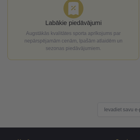
Labākie piedāvājumi
Augstākās kvalitātes sporta aprīkojums par
nepārspējamām cenām, īpašām atlaidēm un
sezonas piedāvājumiem.
E-pasta adrese