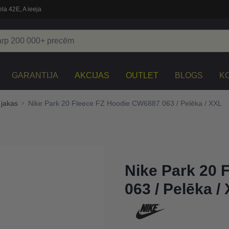
la 42E, A ieeja
GARANTIJA
AKCIJAS
OUTLET
BLOGS
K
 jakas
Nike Park 20 Fleece FZ Hoodie CW6887 063 / Pelēka / XXL
Nike Park 20 
063 / Pelēka /