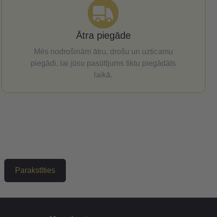
Ātra piegāde
Mēs nodrošinām ātru, drošu un uzticamu
piegādi, lai jūsu pasūtījums tiktu piegādāts
laikā.
Parakstīties