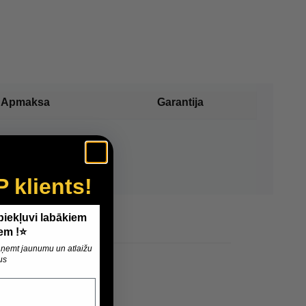
Apmaksa
Garantija
P klients!
 piekļuvi labākiem
em !⭐
 saņemt jaunumu un atlaižu
us