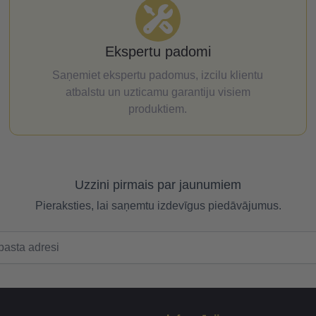
Ekspertu padomi
Saņemiet ekspertu padomus, izcilu klientu
atbalstu un uzticamu garantiju visiem
produktiem.
Uzzini pirmais par jaunumiem
Pieraksties, lai saņemtu izdevīgus piedāvājumus.