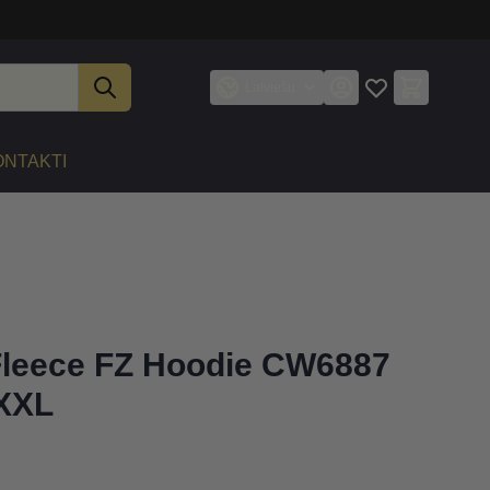
Latviešu
ONTAKTI
Fleece FZ Hoodie CW6887
 XXL