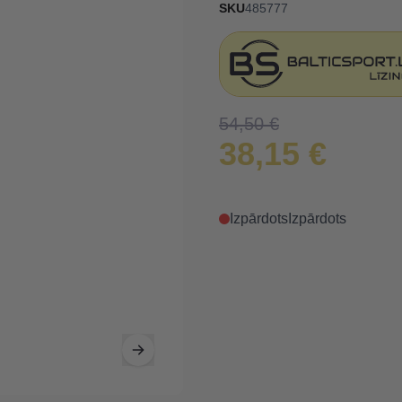
SKU
485777
54,50 €
38,15 €
Izpārdots
Izpārdots