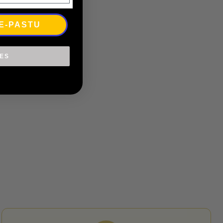
 E-PASTU
IES