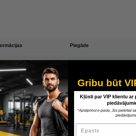
formācijas
Piegāde
Gribu būt VI
Kļūsti par VIP klientu ar
piedāvājumi
*Apstiprinot e-pastu, Jūs piekrītat
piedāvājum
Epasts
Customer Reviews