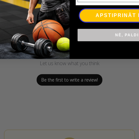
APSTIPRINĀT
NĒ, PALD
We’re looking for stars!
Let us know what you think
Be the first to write a review!