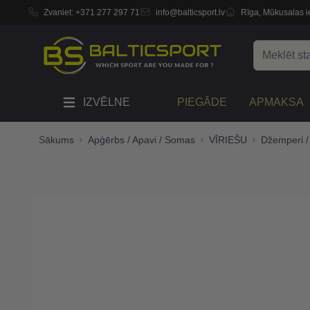
Zvaniet:
+371 277 297 71
info@balticsport.lv
Rīga, Mūkusalas ie
Skip to Content
Search
IZVĒLNE
PIEGĀDE
APMAKSA
Sākums
Apģērbs / Apavi / Somas
VĪRIEŠU
Džemperi /