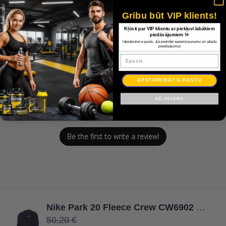
Gribu būt VIP klients!
Customer Reviews
Kļūsti par VIP klientu ar piekļuvi labākiem
piedāvājumiem !⭐
*Apstiprinot e-pastu, Jūs piekrītat saņemt jaunumu un atlaižu
piedāvājumus
Epasts
APSTIPRINĀT E-PASTU
We’re looking for stars!
NĒ, PALDIES
Let us know what you think
Be the first to write a review!
Nike Park 20 Fleece Crew CW6902 451 / Jūras zila / XXXL
50,20 €