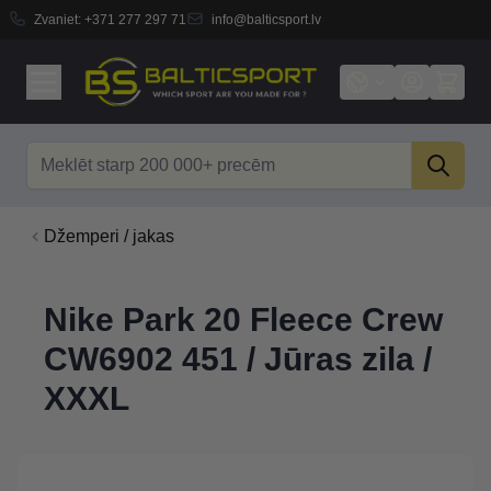
Zvaniet:
+371 277 297 71
info@balticsport.lv
Skip to Content
Search
Džemperi / jakas
Nike Park 20 Fleece Crew
CW6902 451 / Jūras zila /
XXXL