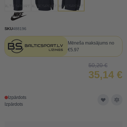
SKU
488196
Mēneša maksājums no
€5.97
50,20 €
35,14 €
Izpārdots
Izpārdots