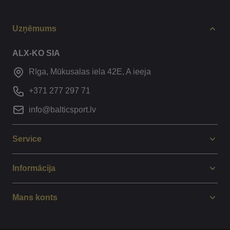
Uzņēmums
ALX-KO SIA
Rīga, Mūkusalas iela 42E, A ieeja
+371 277 297 71
info@balticsport.lv
Service
Informācija
Mans konts