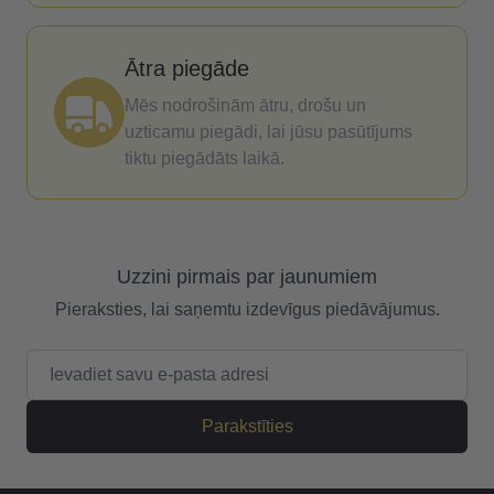
Ātra piegāde
Mēs nodrošinām ātru, drošu un
uzticamu piegādi, lai jūsu pasūtījums
tiktu piegādāts laikā.
Uzzini pirmais par jaunumiem
Pieraksties, lai saņemtu izdevīgus piedāvājumus.
E-pasta adrese
Parakstīties