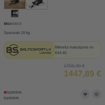
SKU
468015
Spararats 18 kg
Mēneša maksājums no
€44.40
1703,40 €
1447,89 €
Izpārdots
Izpārdots