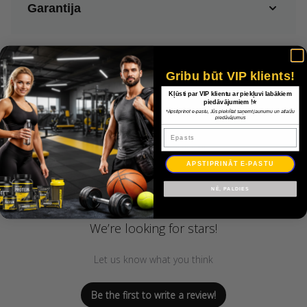
Garantija
Gribu būt VIP klients!
Kļūsti par VIP klientu ar piekļuvi labākiem
piedāvājumiem !⭐
*Apstiprinot e-pastu, Jūs piekrītat saņemt jaunumu un atlaižu
piedāvājumus
Epasts
Customer Reviews
APSTIPRINĀT E-PASTU
NĒ, PALDIES
We’re looking for stars!
Let us know what you think
Be the first to write a review!