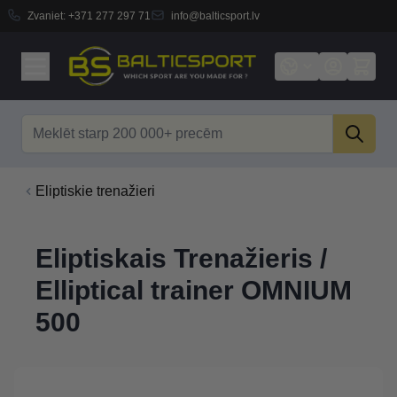
Zvaniet:
+371 277 297 71
info@balticsport.lv
Skip to Content
Search
Eliptiskie trenažieri
Eliptiskais Trenažieris /
Elliptical trainer OMNIUM
500