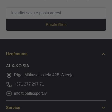
E-pasta adrese
Parakstīties
Uzņēmums
ALX-KO SIA
Rīga, Mūkusalas iela 42E, A ieeja
+371 277 297 71
info@balticsport.lv
Service