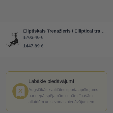
Eliptiskais Trenažieris / Elliptical trainer OMNIUM 500
1703,40 €
1447,89 €
Labākie piedāvājumi
Augstākās kvalitātes sporta aprīkojums
par nepārspējamām cenām, īpašām
atlaidēm un sezonas piedāvājumiem.