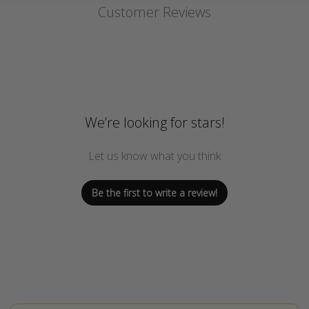
Customer Reviews
We’re looking for stars!
Let us know what you think
Be the first to write a review!