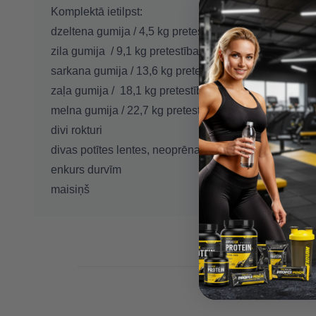
Komplektā ietilpst:
dzeltena gumija / 4,5 kg pretestība
zila gumija / 9,1 kg pretestība
sarkana gumija / 13,6 kg pretestība
zaļa gumija / 18,1 kg pretestība
melna gumija / 22,7 kg pretestība
divi rokturi
divas potītes lentes, neoprēna, piestiprinātas ar Velcr
enkurs durvīm
maisiņš