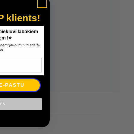
P klients!
 piekļuvi labākiem
em !⭐
 saņemt jaunumu un atlaižu
us
 E-PASTU
IES