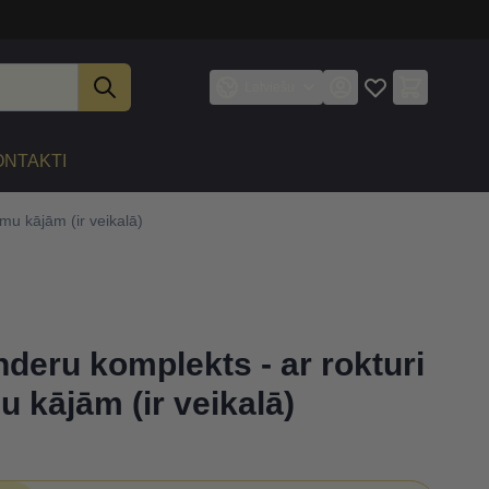
Latviešu
ONTAKTI
mu kājām (ir veikalā)
deru komplekts - ar rokturi
u kājām (ir veikalā)