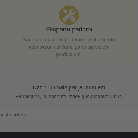
Ekspertu padomi
Saņemiet ekspertu padomus, izcilu klientu
atbalstu un uzticamu garantiju visiem
produktiem.
Uzzini pirmais par jaunumiem
Pieraksties, lai saņemtu izdevīgus piedāvājumus.