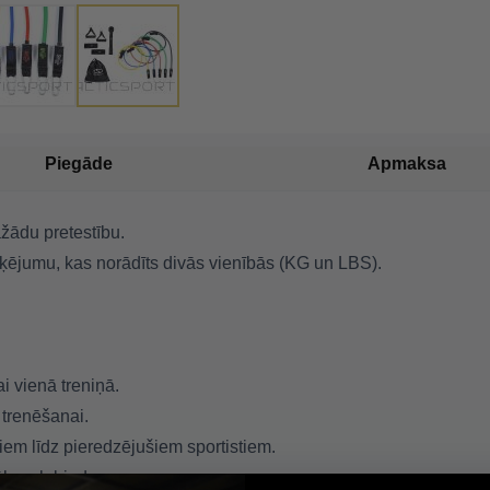
Piegāde
Apmaksa
žādu pretestību.
arķējumu, kas norādīts divās vienībās (KG un LBS).
 vienā treniņā.
 trenēšanai.
iem līdz pieredzējušiem sportistiem.
āls ceļabiedrs.