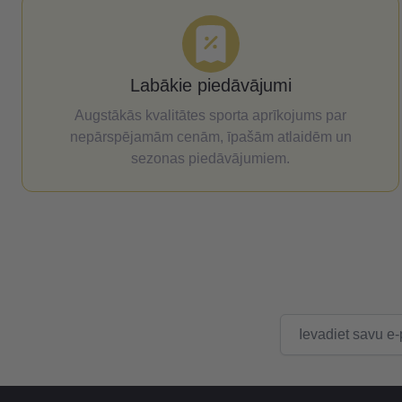
Labākie piedāvājumi
Augstākās kvalitātes sporta aprīkojums par
nepārspējamām cenām, īpašām atlaidēm un
sezonas piedāvājumiem.
E-pasta adrese