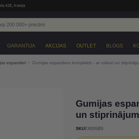
la 42E, A ieeja
GARANTIJA
AKCIJAS
OUTLET
BLOGS
K
as espanderi
Gumijas espanderu komplekts - ar rokturi un stiprināju
Gumijas espan
un stiprinājum
SKU
EX005BS