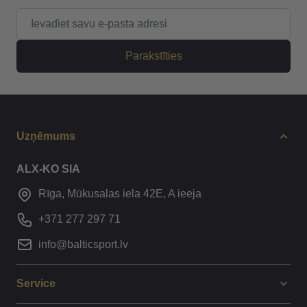
E-pasta adrese
Parakstīties
Uzņēmums
ALX-KO SIA
Rīga, Mūkusalas iela 42E, A ieeja
+371 277 297 71
info@balticsport.lv
Service