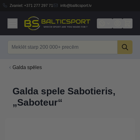
Zvaniet:
+371 277 297 71
info@balticsport.lv
Skip to Content
Search
Galda spēles
Galda spele Sabotieris,
„Saboteur“