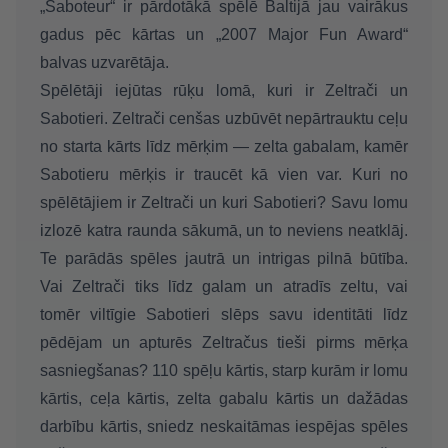
„Saboteur“ ir pārdotākā spēlē Baltijā jau vairākus
gadus pēc kārtas un „2007 Major Fun Award“
balvas uzvarētāja.
Spēlētāji iejūtas rūķu lomā, kuri ir Zeltrači un
Sabotieri. Zeltrači cenšas uzbūvēt nepārtrauktu ceļu
no starta kārts līdz mērķim — zelta gabalam, kamēr
Sabotieru mērķis ir traucēt kā vien var. Kuri no
spēlētājiem ir Zeltrači un kuri Sabotieri? Savu lomu
izlozē katra raunda sākumā, un to neviens neatklāj.
Te parādās spēles jautrā un intrigas pilnā būtība.
Vai Zeltrači tiks līdz galam un atradīs zeltu, vai
tomēr viltīgie Sabotieri slēps savu identitāti līdz
pēdējam un apturēs Zeltračus tieši pirms mērķa
sasniegšanas? 110 spēļu kārtis, starp kurām ir lomu
kārtis, ceļa kārtis, zelta gabalu kārtis un dažādas
darbību kārtis, sniedz neskaitāmas iespējas spēles