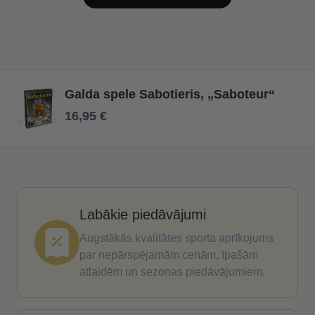
Galda spele Sabotieris, „Saboteur“
16,95 €
Labākie piedāvājumi
Augstākās kvalitātes sporta aprīkojums
par nepārspējamām cenām, īpašām
atlaidēm un sezonas piedāvājumiem.