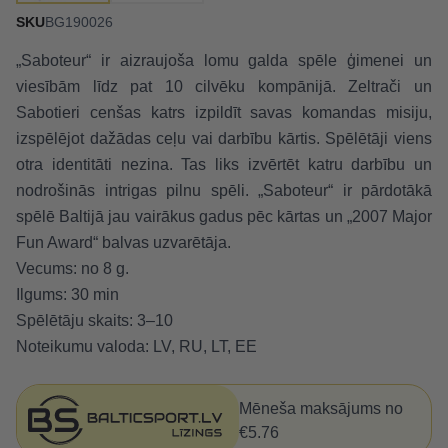
SKU
BG190026
„Saboteur“ ir aizraujoša lomu galda spēle ģimenei un
viesībām līdz pat 10 cilvēku kompānijā. Zeltrači un
Sabotieri cenšas katrs izpildīt savas komandas misiju,
izspēlējot dažādas ceļu vai darbību kārtis. Spēlētāji viens
otra identitāti nezina. Tas liks izvērtēt katru darbību un
nodrošinās intrigas pilnu spēli. „Saboteur“ ir pārdotākā
spēlē Baltijā jau vairākus gadus pēc kārtas un „2007 Major
Fun Award“ balvas uzvarētāja.
Vecums: no 8 g.
Ilgums: 30 min
Spēlētāju skaits: 3–10
Noteikumu valoda: LV, RU, LT, EE
Mēneša maksājums no
€5.76