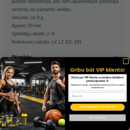
jāatrod laboratorija, pēc tam jāpārvietojas pareizajā
virzienā, lai pamanītu amēbu.
Vecums: no 8 g.
Ilgums: 30 min
Spēlētāju skaits: 2–8
Noteikumu valoda: LV, LT, EE, EN
Piegāde
Gribu būt VIP klients!
Apmaksa
Kļūsti par VIP klientu ar piekļuvi labākiem
piedāvājumiem !⭐
*Apstiprinot e-pastu, Jūs piekrītat saņemt jaunumu un atlaižu
Garantija
piedāvājumus
Epasts
APSTIPRINĀT E-PASTU
NĒ, PALDIES