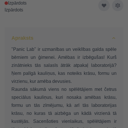
Izpārdots
Izpārdots
Apraksts
"Panic Lab" ir uzmanības un veiklības galda spēle
bērniem un ģimenei. Amēbas ir izbēgušas! Kurš
zinātnieks tās salasīs ātrāk atpakaļ laboratorijā?
Ņem palīgā kauliņus, kas noteiks krāsu, formu un
virzienu, kur amēba devusies.
Raunda sākumā viens no spēlētājiem met četrus
speciālus kauliņus, kuri nosaka amēbas krāsu,
formu un tās zīmējumu, kā arī tās laboratorijas
krāsu, no kuras tā aizbēga un kādā virzienā tā
kustējās. Sacenšoties vienlaikus, spēlētājiem ir