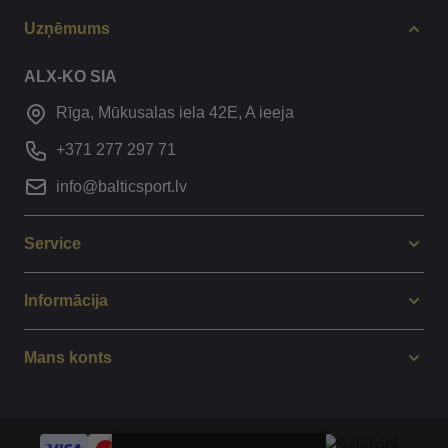
Uzņēmums
ALX-KO SIA
Rīga, Mūkusalas iela 42E, A ieeja
+371 277 297 71
info@balticsport.lv
Service
Informācija
Mans konts