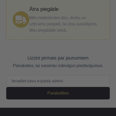
Ātra piegāde
Mēs nodrošinām ātru, drošu un
uzticamu piegādi, lai jūsu pasūtījums
tiktu piegādāts laikā.
Uzzini pirmais par jaunumiem
Pieraksties, lai saņemtu izdevīgus piedāvājumus.
E-pasta adrese
Parakstīties