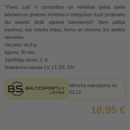
"Panic Lab" ir uzmanības un veiklības galda spēle
bērniem un ģimenei. Amēbas ir izbēgušas! Kurš zinātnieks
tās salasīs ātrāk atpakaļ laboratorijā? Ņem palīgā
kauliņus, kas noteiks krāsu, formu un virzienu, kur amēba
devusies.
Vecums: no 8 g.
Ilgums: 30 min
Spēlētāju skaits: 2–8
Noteikumu valoda: LV, LT, EE, EN
Mēneša maksājums no
€3.22
18,95 €