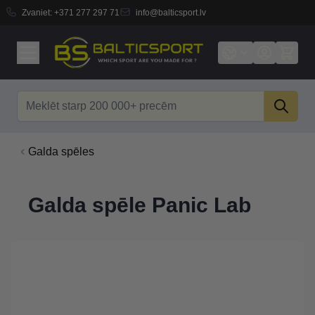
Zvaniet:
+371 277 297 71
info@balticsport.lv
Skip to Content
Search
Galda spēles
Galda spēle Panic Lab