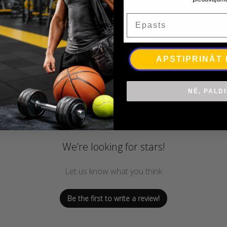
Epasts
APSTIPRINĀT
Customer Reviews
NĒ, PALD
We’re looking for stars!
Let us know what you think
Be the first to write a review!