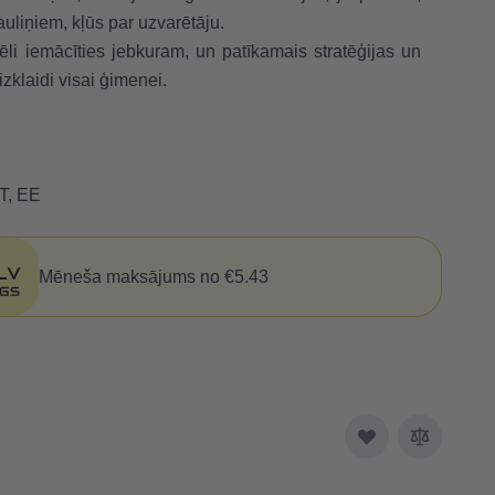
uliņiem, kļūs par uzvarētāju.
ēli iemācīties jebkuram, un patīkamais stratēģijas un
klaidi visai ģimenei.
T, EE
Mēneša maksājums no €5.43