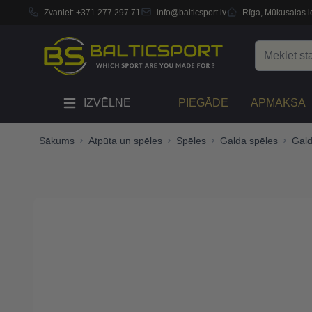
Zvaniet:
+371 277 297 71
info@balticsport.lv
Rīga, Mūkusalas ie
Skip to Content
Search
IZVĒLNE
PIEGĀDE
APMAKSA
Sākums
Atpūta un spēles
Spēles
Galda spēles
Gald