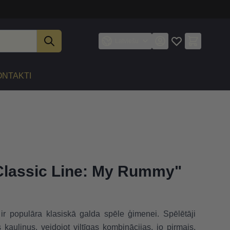
Latviešu
ONTAKTI
Classic Line: My Rummy"
r populāra klasiskā galda spēle ģimenei. Spēlētāji
kauliņus, veidojot viltīgas kombinācijas, jo pirmais,