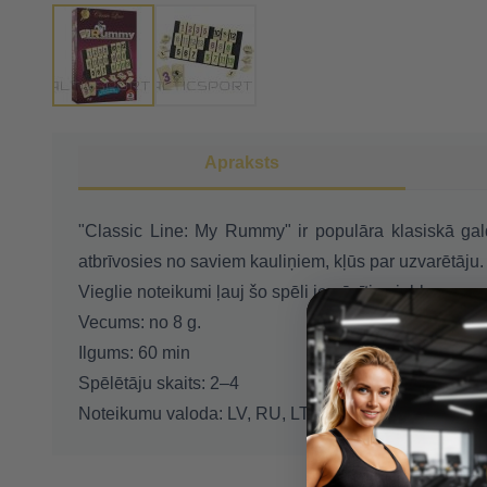
Apraksts
"Classic Line: My Rummy" ir populāra klasiskā galda
atbrīvosies no saviem kauliņiem, kļūs par uzvarētāju.
Vieglie noteikumi ļauj šo spēli iemācīties jebkuram, 
Vecums: no 8 g.
Ilgums: 60 min
Spēlētāju skaits: 2–4
Noteikumu valoda: LV, RU, LT, EE