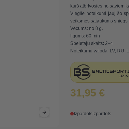
kurš atbrīvosies no saviem ka
Vieglie noteikumi ļauj šo sp
veiksmes sajaukums sniegs iz
Vecums: no 8 g.
Ilgums: 60 min
Spēlētāju skaits: 2–4
Noteikumu valoda: LV, RU, L
31,95 €
Izpārdots
Izpārdots