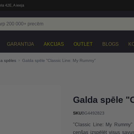
la 42E, A ieeja
GARANTIJA
AKCIJAS
OUTLET
BLOGS
K
a spēles
Galda spēle "Classic Line: My Rummy"
Galda spēle "
SKU
BG4492823
"Classic Line: My Rummy" i
cenšas izspēlēt visus savus 