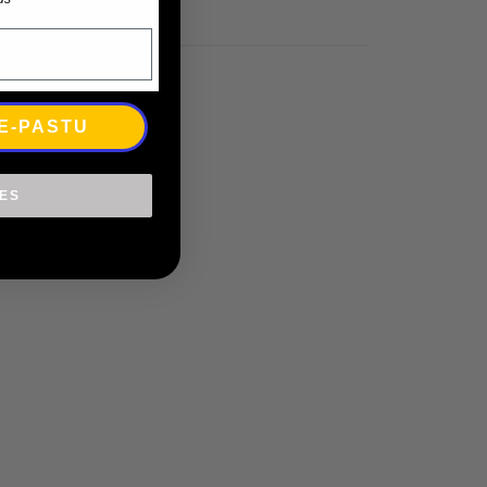
 E-PASTU
IES