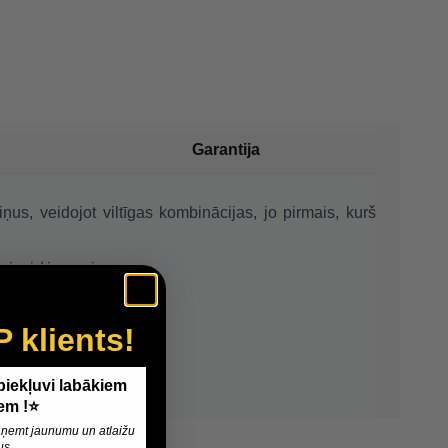
Garantija
us, veidojot viltīgas kombinācijas, jo pirmais, kurš
 visai ģimenei.
P klients!
 piekļuvi labākiem
em !⭐
 saņemt jaunumu un atlaižu
us