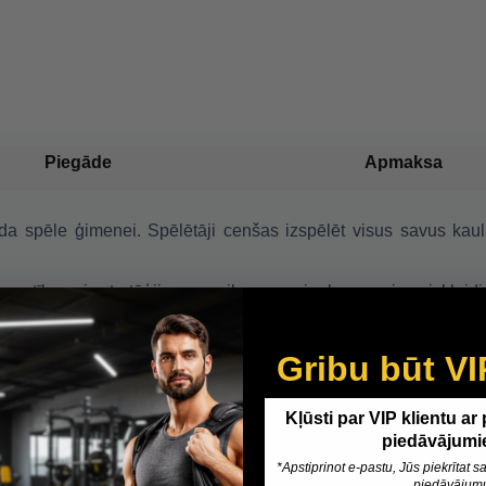
Piegāde
Apmaksa
 spēle ģimenei. Spēlētāji cenšas izspēlēt visus savus kauliņ
un patīkamais stratēģijas un veiksmes sajaukums sniegs izklaidi
Gribu būt VI
Kļūsti par VIP klientu ar
piedāvājumi
*Apstiprinot e-pastu, Jūs piekrītat
piedāvājum