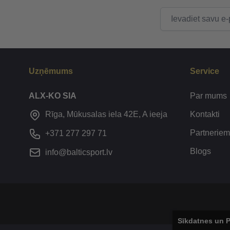
E-pasta adrese
Uzņēmums
Service
ALX-KO SIA
Par mums
Kontakti
Rīga, Mūkusalas iela 42E, A ieeja
Partneriem
+371 277 297 71
Blogs
info@balticsport.lv
Sīkdatnes un P