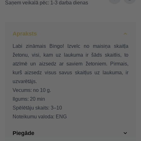
Saņem veikalā pēc: 1-3 darba dienas
Apraksts
Labi zināmais Bingo! Izvelc no maisiņa skaitļa
žetonu, visi, kam uz laukuma ir šāds skaitlis, to
atzīmē un aizsedz ar saviem žetoniem. Pirmais,
kurš aizsedz visus savus skaitļus uz laukuma, ir
uzvarētājs.
Vecums: no 10 g.
Ilgums: 20 min
Spēlētāju skaits: 3–10
Noteikumu valoda: ENG
Piegāde