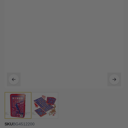
SKU
BG4512200