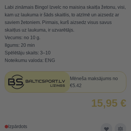
Labi zināmais Bingo! Izvelc no maisiņa skaitļa žetonu, visi,
kam uz laukuma ir šāds skaitlis, to atzīmē un aizsedz ar
saviem žetoniem. Pirmais, kurš aizsedz visus savus
skaitļus uz laukuma, ir uzvarētājs.
Vecums: no 10 g.
Ilgums: 20 min
Spēlētāju skaits: 3–10
Noteikumu valoda: ENG
Mēneša maksājums no
€5.42
15,95 €
Izpārdots