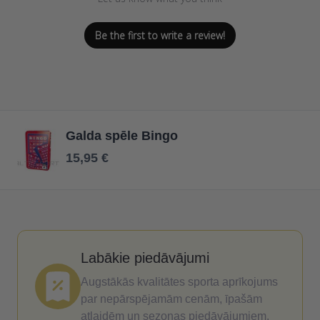
Be the first to write a review!
Galda spēle Bingo
15,95 €
Labākie piedāvājumi
Augstākās kvalitātes sporta aprīkojums
par nepārspējamām cenām, īpašām
atlaidēm un sezonas piedāvājumiem.