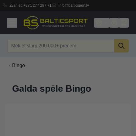
Zvaniet:
+371 277 297 71
info@balticsport.lv
Skip to Content
Search
Bingo
Galda spēle Bingo