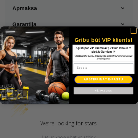
Apmaksa
Garantija
Gribu būt VIP klients!
Kļūsti par VIP klientu ar piekļuvi labākiem
piedāvājumiem !⭐
*Apstiprinot e-pastu, Jūs piekrītat saņemt jaunumu un atlaižu
piedāvājumus
Epasts
APSTIPRINĀT E-PASTU
Customer Reviews
NĒ, PALDIES
We’re looking for stars!
Let us know what you think