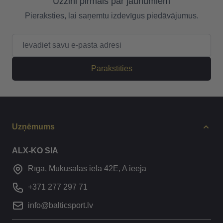
Uzzini pirmais par jaunumiem
Pieraksties, lai saņemtu izdevīgus piedāvājumus.
E-pasta adrese
Parakstīties
Uzņēmums
ALX-KO SIA
Rīga, Mūkusalas iela 42E, A ieeja
+371 277 297 71
info@balticsport.lv