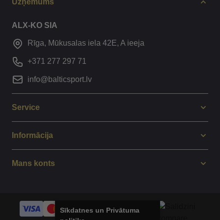
Uzņēmums
ALX-KO SIA
Rīga, Mūkusalas iela 42E, A ieeja
+371 277 297 71
info@balticsport.lv
Service
Informācija
Mans konts
Sīkdatnes un Privātuma