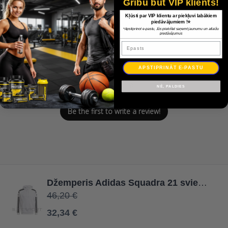
Customer Reviews
Gribu būt VIP klients!
Kļūsti par VIP klientu ar piekļuvi labākiem
piedāvājumiem !⭐
*Apstiprinot e-pastu, Jūs piekrītat saņemt jaunumu un atlaižu
piedāvājumus
Epasts
We’re looking for stars!
APSTIPRINĀT E-PASTU
Let us know what you think
NĒ, PALDIES
Be the first to write a review!
Džemperis Adidas Squadra 21 sviedri Hoody GT6637 / Balta / XXL
46,20 €
32,34 €