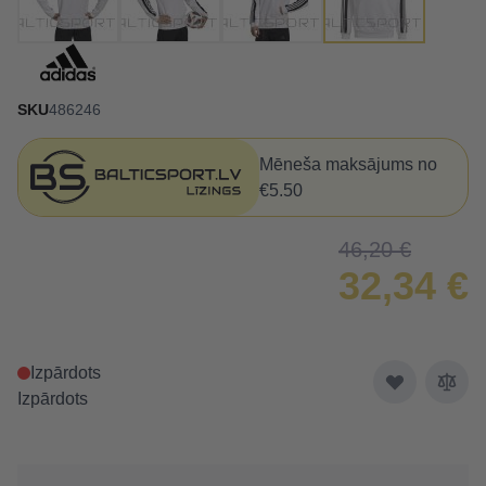
SKU
486246
Mēneša maksājums no
€5.50
46,20 €
32,34 €
Izpārdots
Izpārdots