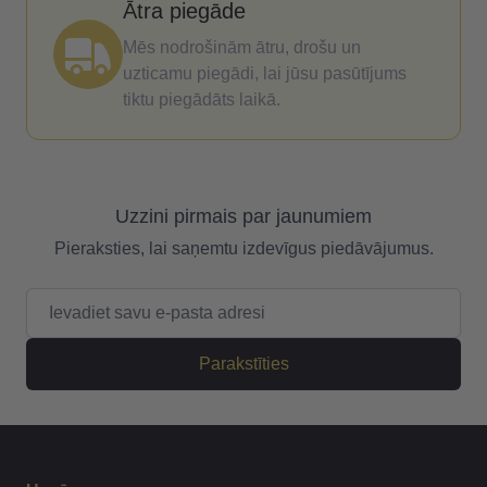
Ātra piegāde
Mēs nodrošinām ātru, drošu un
uzticamu piegādi, lai jūsu pasūtījums
tiktu piegādāts laikā.
Uzzini pirmais par jaunumiem
Pieraksties, lai saņemtu izdevīgus piedāvājumus.
E-pasta adrese
Parakstīties