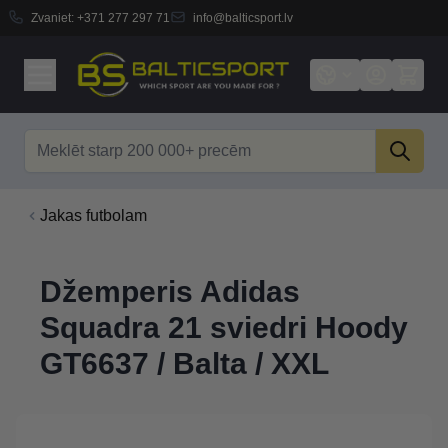
Zvaniet:
+371 277 297 71
info@balticsport.lv
Skip to Content
Search
Jakas futbolam
Džemperis Adidas
Squadra 21 sviedri Hoody
GT6637 / Balta / XXL